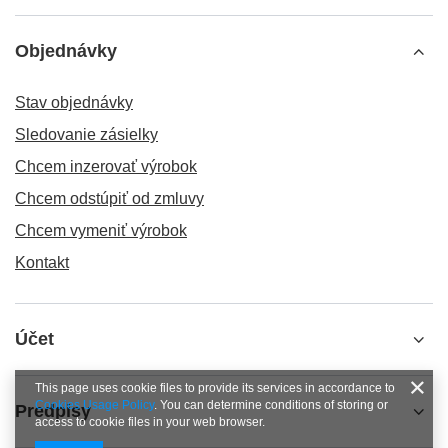
Objednávky
Stav objednávky
Sledovanie zásielky
Chcem inzerovať výrobok
Chcem odstúpiť od zmluvy
Chcem vymeniť výrobok
Kontakt
Účet
This page uses cookie files to provide its services in accordance to
Cookies Usage Policy
. You can determine conditions of storing or
Predpisy
access to cookie files in your web browser.