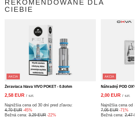
REKOMENDOWANE DLA
CIEBIE
AKCIA
AKCIA
Žeraviaca hlava VIVO POKET - 0.8ohm
Náhradný POD OXVA X
2,58 EUR
2,00 EUR
/
szt.
/
szt.
Najnižšia cena od 30 dní pred zľavou:
Najnižšia cena od 30
4,70 EUR
-45%
7,05 EUR
-71%
Bežná cena:
3,29 EUR
-22%
Bežná cena:
2,47 E