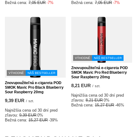
Bežná cena:
7,05 EUR
-7%
Bežná cena:
7,05 EUR
-7%
VÝHODNÉ
NÁŠ BESTSELLER
Znovupoužiteľná e-cigareta POD
SMOK Mavic Pro Red Blueberry
VÝHODNÉ
NÁŠ BESTSELLER
Sour Raspberry 20mg
Znovupoužiteľná e-cigareta POD
8,21 EUR
/
szt.
SMOK Mavic Pro Black Blueberry
Sour Raspberry 20mg
Najnižšia cena od 30 dní pred
9,39 EUR
zľavou:
8,21 EUR
0%
/
szt.
Bežná cena:
15,27 EUR
-46%
Najnižšia cena od 30 dní pred
zľavou:
9,39 EUR
0%
Bežná cena:
15,27 EUR
-39%