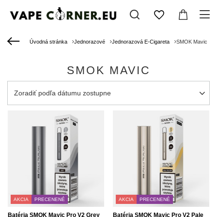
Úvodná stránka
Jednorazové
Jednorazová E-Cigareta
SMOK Mavic
SMOK MAVIC
Zmień sortowanie
Zoradiť podľa dátumu zostupne
AKCIA
PRECENENÉ
AKCIA
PRECENENÉ
Batéria SMOK Mavic Pro V2 Grey
Batéria SMOK Mavic Pro V2 Pale