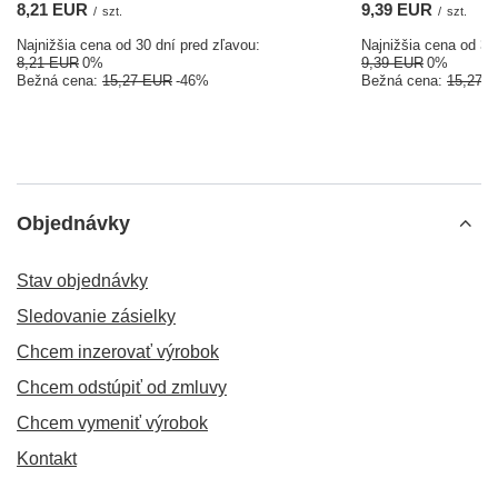
8,21 EUR
9,39 EUR
/
szt.
/
szt.
Najnižšia cena od 30 dní pred zľavou:
Najnižšia cena od 30
8,21 EUR
0%
9,39 EUR
0%
Bežná cena:
15,27 EUR
-46%
Bežná cena:
15,27 
Objednávky
Stav objednávky
Sledovanie zásielky
Chcem inzerovať výrobok
Chcem odstúpiť od zmluvy
Chcem vymeniť výrobok
Kontakt