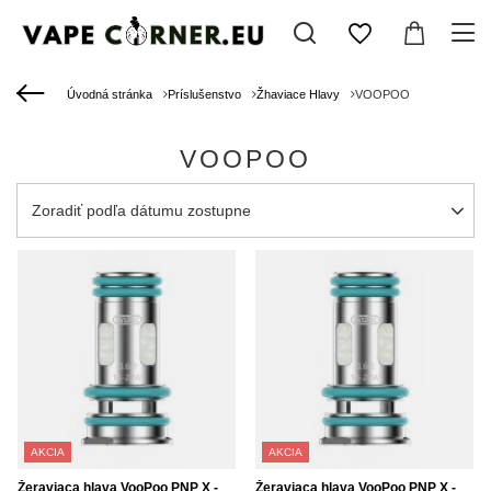
Úvodná stránka
Príslušenstvo
Žhaviace Hlavy
VOOPOO
VOOPOO
Zmień sortowanie
Zoradiť podľa dátumu zostupne
AKCIA
AKCIA
Žeraviaca hlava VooPoo PNP X -
Žeraviaca hlava VooPoo PNP X -