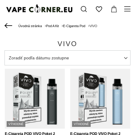
Úvodná stránka
Pod A Kit
E-Cigareta Pod
VIVO
VIVO
Zmień sortowanie
Zoradiť podľa dátumu zostupne
VÝHODNÉ
VÝHODNÉ
E-Cigareta POD VIVO Poket 2
E-Cigareta POD VIVO Poket 2