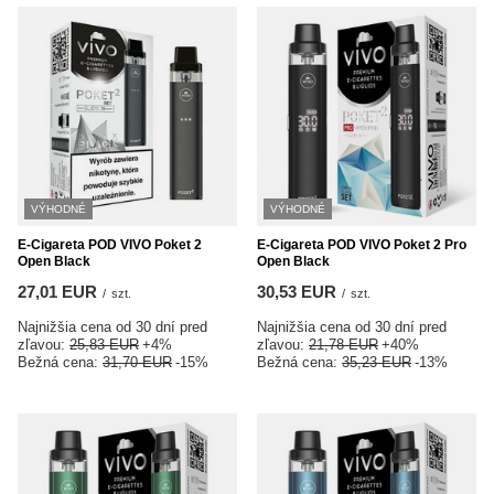
VÝHODNÉ
VÝHODNÉ
E-Cigareta POD VIVO Poket 2
E-Cigareta POD VIVO Poket 2 Pro
Open Black
Open Black
27,01 EUR
30,53 EUR
/
szt.
/
szt.
Najnižšia cena od 30 dní pred
Najnižšia cena od 30 dní pred
zľavou:
25,83 EUR
+4%
zľavou:
21,78 EUR
+40%
Bežná cena:
31,70 EUR
-15%
Bežná cena:
35,23 EUR
-13%