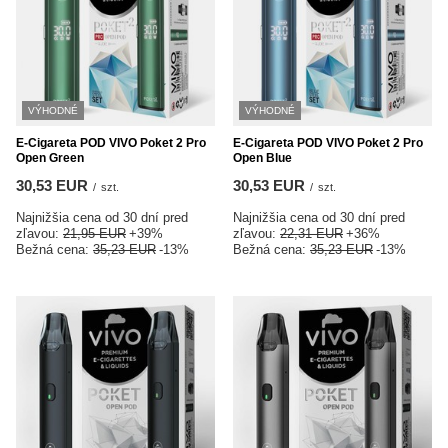
VÝHODNÉ
VÝHODNÉ
E-Cigareta POD VIVO Poket 2 Pro
E-Cigareta POD VIVO Poket 2 Pro
Open Green
Open Blue
30,53 EUR
30,53 EUR
/
szt.
/
szt.
Najnižšia cena od 30 dní pred
Najnižšia cena od 30 dní pred
zľavou:
21,95 EUR
+39%
zľavou:
22,31 EUR
+36%
Bežná cena:
35,23 EUR
-13%
Bežná cena:
35,23 EUR
-13%