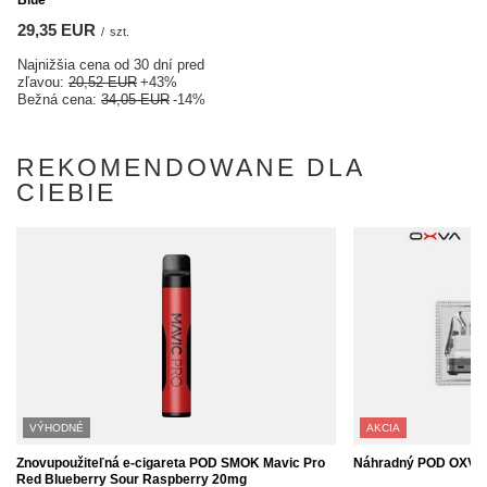
Blue
29,35 EUR
/
szt.
Najnižšia cena od 30 dní pred
zľavou:
20,52 EUR
+43%
Bežná cena:
34,05 EUR
-14%
REKOMENDOWANE DLA
CIEBIE
VÝHODNÉ
AKCIA
Znovupoužiteľná e-cigareta POD SMOK Mavic Pro
Náhradný POD OXVA X
Red Blueberry Sour Raspberry 20mg