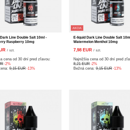
AKCIA
 Dark Line Double Salt 10ml -
E-liquid Dark Line Double Salt 10ml
erry Raspberry 10mg
Watermelon Menthol 10mg
EUR
7,98 EUR
/
szt.
/
szt.
ia cena od 30 dní pred zľavou:
Najnižšia cena od 30 dní pred zľ
UR
-2%
8,21 EUR
-2%
cena:
9,15 EUR
-13%
Bežná cena:
9,15 EUR
-13%