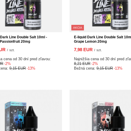
AKCIA
 Dark Line Double Salt 10ml -
E-liquid Dark Line Double Salt 10ml
Passionfruit 20mg
Grape Lemon 20mg
EUR
7,98 EUR
/
szt.
/
szt.
ia cena od 30 dní pred zľavou:
Najnižšia cena od 30 dní pred zľ
UR
-2%
8,21 EUR
-2%
cena:
9,15 EUR
-13%
Bežná cena:
9,15 EUR
-13%