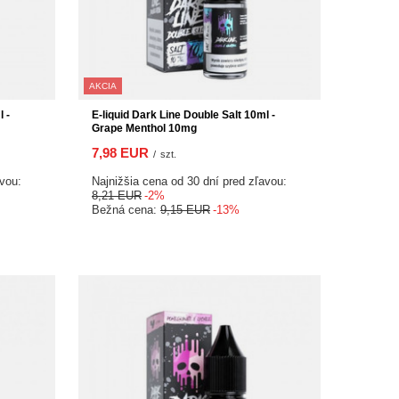
AKCIA
 -
E-liquid Dark Line Double Salt 10ml -
Grape Menthol 10mg
7,98 EUR
/
szt.
avou:
Najnižšia cena od 30 dní pred zľavou:
8,21 EUR
-2%
Bežná cena:
9,15 EUR
-13%