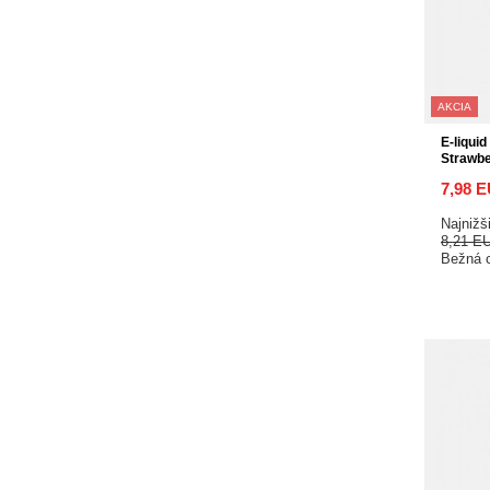
AKCIA
E-liquid
Strawb
7,98 
Najnižš
8,21 E
Bežná 