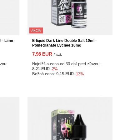
AKCIA
l - Lime
E-liquid Dark Line Double Salt 10ml -
Pomegranate Lychee 10mg
7,98 EUR
/
szt.
avou:
Najnižšia cena od 30 dní pred zľavou:
8,21 EUR
-2%
Bežná cena:
9,15 EUR
-13%