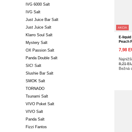
IVG 6000 Salt
IVG Salt
Just Juice Bar Salt
Just Juice Salt
AKCIA
Klarro Soul Salt
E-liquid
Peach 
Mystery Salt
7,98 
OX Passion Salt
Panda Double Salt
Najnižš
8,21 E
SIC! Salt
Bežná 
Slushie Bar Salt
SMOK Salt
TORNADO
Tsunami Salt
VIVO Poket Salt
VIVO Salt
Panda Salt
Fizzi Fantos