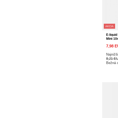
AKCIA
E-liqui
Mint 1
7,98 
Najnižš
8,21 E
Bežná 