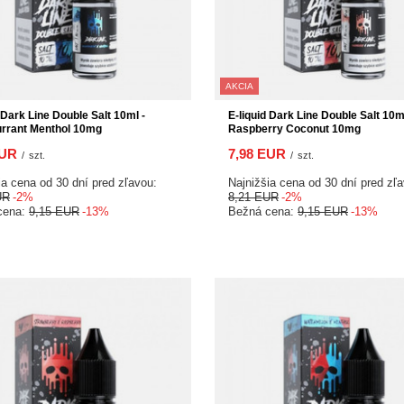
AKCIA
 Dark Line Double Salt 10ml -
E-liquid Dark Line Double Salt 10ml
rrant Menthol 10mg
Raspberry Coconut 10mg
EUR
7,98 EUR
/
szt.
/
szt.
ia cena od 30 dní pred zľavou:
Najnižšia cena od 30 dní pred zľ
UR
-2%
8,21 EUR
-2%
cena:
9,15 EUR
-13%
Bežná cena:
9,15 EUR
-13%