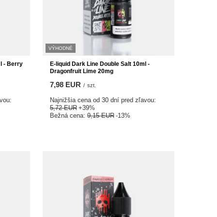
VÝHODNÉ
l - Berry
E-liquid Dark Line Double Salt 10ml -
Dragonfruit Lime 20mg
7,98 EUR
/
szt.
avou:
Najnižšia cena od 30 dní pred zľavou:
5,72 EUR
+39%
Bežná cena:
9,15 EUR
-13%