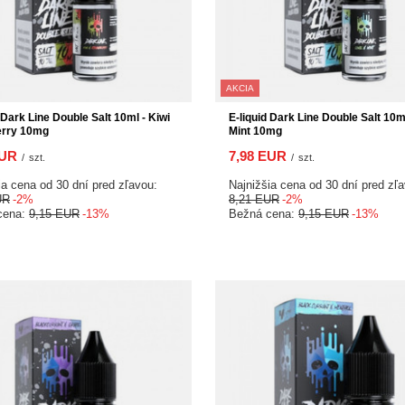
AKCIA
 Dark Line Double Salt 10ml - Kiwi
E-liquid Dark Line Double Salt 10m
erry 10mg
Mint 10mg
EUR
7,98 EUR
/
szt.
/
szt.
ia cena od 30 dní pred zľavou:
Najnižšia cena od 30 dní pred zľ
UR
-2%
8,21 EUR
-2%
cena:
9,15 EUR
-13%
Bežná cena:
9,15 EUR
-13%