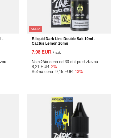
AKCIA
 -
E-liquid Dark Line Double Salt 10ml -
Cactus Lemon 20mg
7,98 EUR
/
szt.
avou:
Najnižšia cena od 30 dní pred zľavou:
8,21 EUR
-2%
Bežná cena:
9,15 EUR
-13%