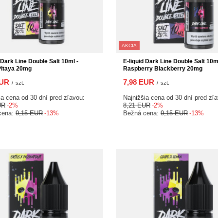
AKCIA
 Dark Line Double Salt 10ml -
E-liquid Dark Line Double Salt 10ml
Pitaya 20mg
Raspberry Blackberry 20mg
EUR
7,98 EUR
/
szt.
/
szt.
ia cena od 30 dní pred zľavou:
Najnižšia cena od 30 dní pred zľ
UR
-2%
8,21 EUR
-2%
cena:
9,15 EUR
-13%
Bežná cena:
9,15 EUR
-13%