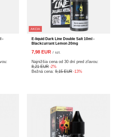
AKCIA
 -
E-liquid Dark Line Double Salt 10ml -
Blackcurrant Lemon 20mg
7,98 EUR
/
szt.
avou:
Najnižšia cena od 30 dní pred zľavou:
8,21 EUR
-2%
Bežná cena:
9,15 EUR
-13%