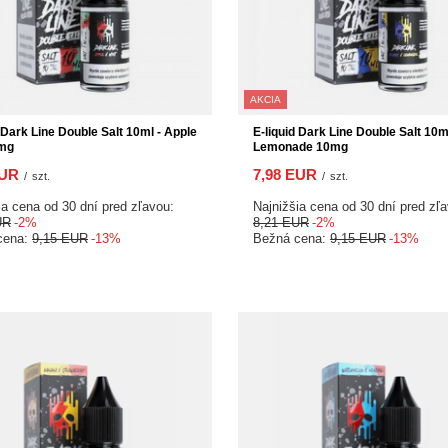
AKCIA
d Dark Line Double Salt 10ml - Apple
E-liquid Dark Line Double Salt 10m
0mg
Lemonade 10mg
EUR
7,98 EUR
/
szt.
/
szt.
ia cena od 30 dní pred zľavou:
Najnižšia cena od 30 dní pred zľ
UR
-2%
8,21 EUR
-2%
cena:
9,15 EUR
-13%
Bežná cena:
9,15 EUR
-13%