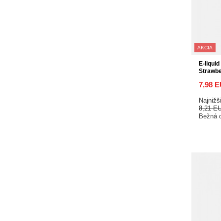
AKCIA
E-liquid
Strawb
7,98 
Najnižš
8,21 E
Bežná 