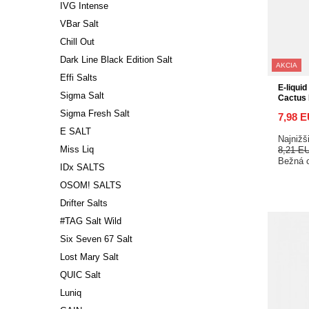
IVG Intense
VBar Salt
Chill Out
Dark Line Black Edition Salt
AKCIA
Effi Salts
E-liquid
Sigma Salt
Cactus 
Sigma Fresh Salt
7,98 
E SALT
Najnižš
Miss Liq
8,21 E
Bežná 
IDx SALTS
OSOM! SALTS
Drifter Salts
#TAG Salt Wild
Six Seven 67 Salt
Lost Mary Salt
QUIC Salt
Luniq