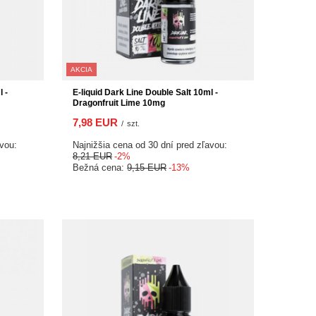
AKCIA
 -
E-liquid Dark Line Double Salt 10ml -
Dragonfruit Lime 10mg
7,98 EUR
/
szt.
avou:
Najnižšia cena od 30 dní pred zľavou:
8,21 EUR
-2%
Bežná cena:
9,15 EUR
-13%