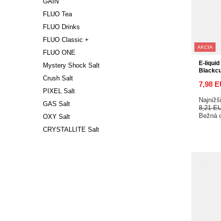
GAIN
FLUO Tea
FLUO Drinks
FLUO Classic +
AKCIA
FLUO ONE
E-liquid
Mystery Shock Salt
Blackcu
Crush Salt
7,98 
PIXEL Salt
Najnižš
GAS Salt
8,21 E
Bežná 
OXY Salt
CRYSTALLITE Salt