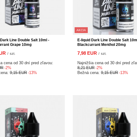
AKCIA
 Dark Line Double Salt 10ml -
E-liquid Dark Line Double Salt 10ml
urrant Grape 10mg
Blackcurrant Menthol 20mg
EUR
7,98 EUR
/
szt.
/
szt.
ia cena od 30 dní pred zľavou:
Najnižšia cena od 30 dní pred zľ
UR
-2%
8,21 EUR
-2%
cena:
9,15 EUR
-13%
Bežná cena:
9,15 EUR
-13%