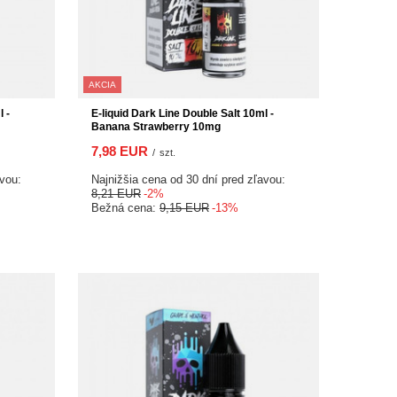
AKCIA
 -
E-liquid Dark Line Double Salt 10ml -
Banana Strawberry 10mg
7,98 EUR
/
szt.
avou:
Najnižšia cena od 30 dní pred zľavou:
8,21 EUR
-2%
Bežná cena:
9,15 EUR
-13%