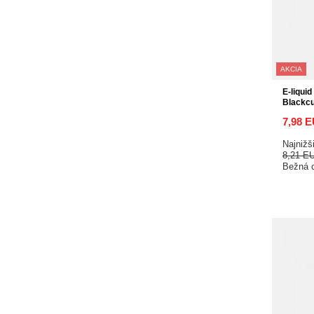
AKCIA
E-liquid
Blackc
7,98 
Najnižš
8,21 E
Bežná 