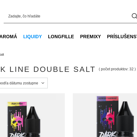
AROMÁ
LIQUIDY
LONGFILLE
PREMIXY
PRÍSLUŠENS
alt
K LINE DOUBLE SALT
( počet produktov:
32
)
ortowanie
 podľa dátumu zostupne