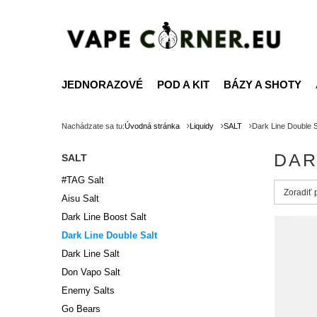
JEDNORAZOVÉ
POD A KIT
BÁZY A SHOTY
Nachádzate sa tu:
Úvodná stránka
Liquidy
SALT
Dark Line Double S
DAR
SALT
#TAG Salt
Zmień s
Zoradiť
Aisu Salt
Dark Line Boost Salt
Dark Line Double Salt
Dark Line Salt
Don Vapo Salt
Enemy Salts
Go Bears