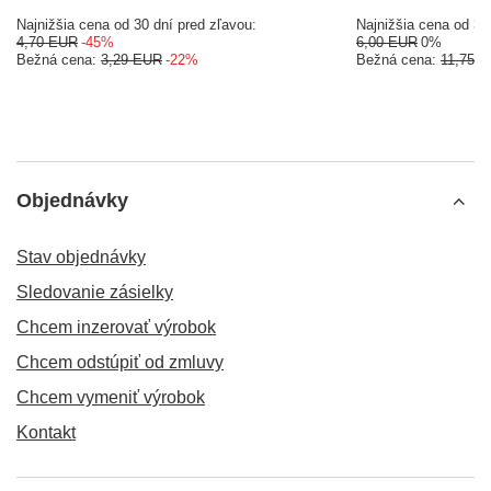
Najnižšia cena od 30 dní pred zľavou:
Najnižšia cena od 30
4,70 EUR
-45%
6,00 EUR
0%
Bežná cena:
3,29 EUR
-22%
Bežná cena:
11,75 
Objednávky
Stav objednávky
Sledovanie zásielky
Chcem inzerovať výrobok
Chcem odstúpiť od zmluvy
Chcem vymeniť výrobok
Kontakt