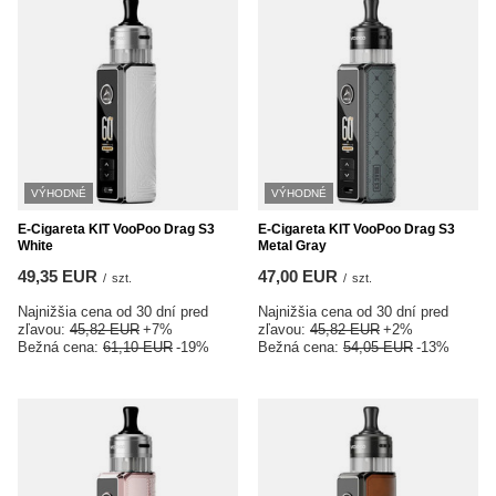
VÝHODNÉ
VÝHODNÉ
E-Cigareta KIT VooPoo Drag S3
E-Cigareta KIT VooPoo Drag S3
White
Metal Gray
49,35 EUR
47,00 EUR
/
szt.
/
szt.
Najnižšia cena od 30 dní pred
Najnižšia cena od 30 dní pred
zľavou:
45,82 EUR
+7%
zľavou:
45,82 EUR
+2%
Bežná cena:
61,10 EUR
-19%
Bežná cena:
54,05 EUR
-13%