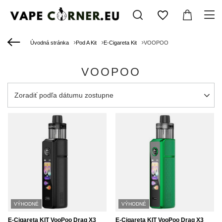
Úvodná stránka
Pod A Kit
E-Cigareta Kit
VOOPOO
VOOPOO
Zmień sortowanie
Zoradiť podľa dátumu zostupne
VÝHODNÉ
VÝHODNÉ
E-Cigareta KIT VooPoo Drag X3
E-Cigareta KIT VooPoo Drag X3