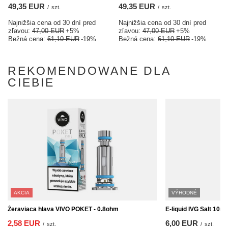
49,35 EUR
49,35 EUR
/
szt.
/
szt.
Najnižšia cena od 30 dní pred
Najnižšia cena od 30 dní pred
zľavou:
47,00 EUR
+5%
zľavou:
47,00 EUR
+5%
Bežná cena:
61,10 EUR
-19%
Bežná cena:
61,10 EUR
-19%
REKOMENDOWANE DLA
CIEBIE
AKCIA
VÝHODNÉ
Žeraviaca hlava VIVO POKET - 0.8ohm
E-liquid IVG Salt 10ml
2,58 EUR
6,00 EUR
/
szt.
/
szt.