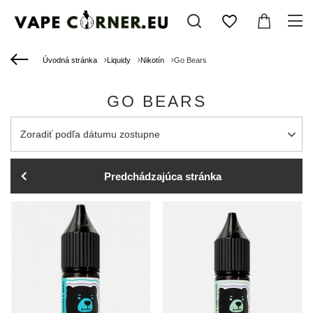
Úvodná stránka
Liquidy
Nikotín
Go Bears
GO BEARS
Zmień sortowanie
Zoradiť podľa dátumu zostupne
Predchádzajúca stránka