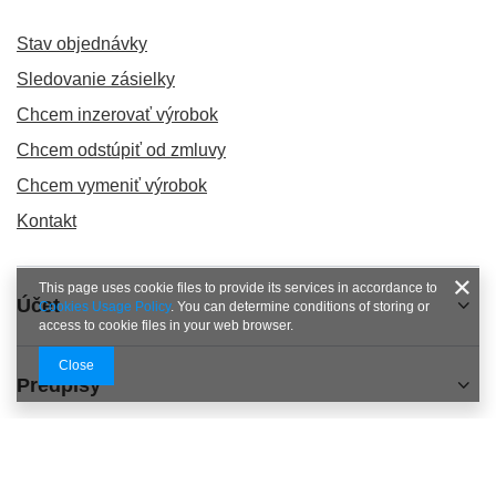
Stav objednávky
Sledovanie zásielky
Chcem inzerovať výrobok
Chcem odstúpiť od zmluvy
Chcem vymeniť výrobok
Kontakt
This page uses cookie files to provide its services in accordance to
Účet
Cookies Usage Policy
. You can determine conditions of storing or
access to cookie files in your web browser.
Close
Predpisy