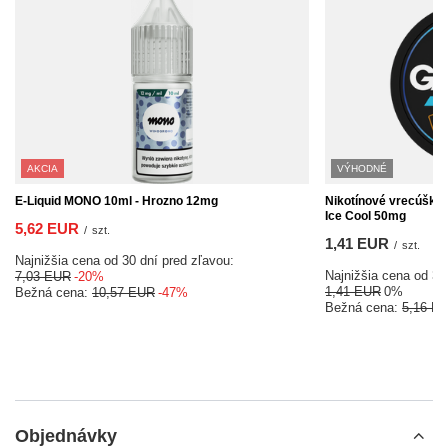
AKCIA
VÝHODNÉ
E-Liquid MONO 10ml - Hrozno 12mg
Nikotínové vrecúška
Ice Cool 50mg
5,62 EUR
/
szt.
1,41 EUR
/
szt.
Najnižšia cena od 30 dní pred zľavou:
Najnižšia cena od 30
7,03 EUR
-20%
1,41 EUR
0%
Bežná cena:
10,57 EUR
-47%
Bežná cena:
5,16 E
Objednávky