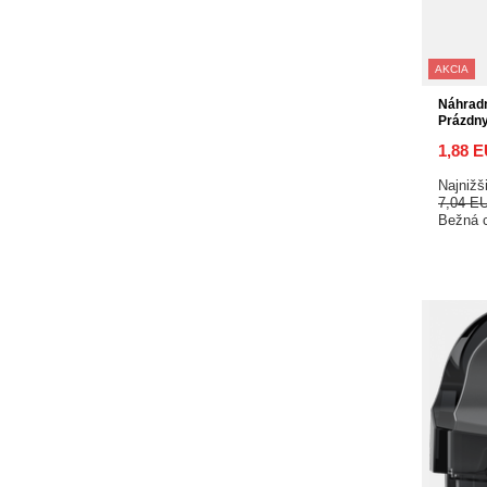
AKCIA
Náhrad
Prázdn
1,88 
Najnižš
7,04 E
Bežná 