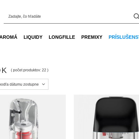
AROMÁ
LIQUIDY
LONGFILLE
PREMIXY
PRÍSLUŠENS
OK
( počet produktov:
22
)
ortowanie
 podľa dátumu zostupne