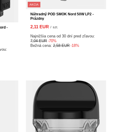
AKCIA
Náhradný POD SMOK Nord 50W LP2 -
Prázdny
2,11 EUR
rd -
/
szt.
Najnižšia cena od 30 dní pred zľavou:
7,04 EUR
-70%
Bežná cena:
2,58 EUR
-18%
avou: