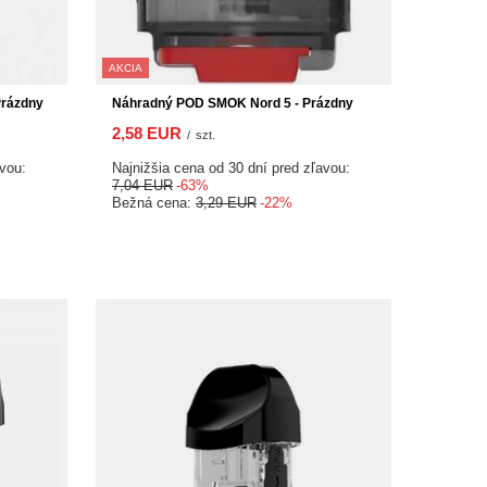
AKCIA
Náhradný POD SMOK Nord 5 - Prázdny
Prázdny
2,58 EUR
/
szt.
Najnižšia cena od 30 dní pred zľavou:
avou:
7,04 EUR
-63%
Bežná cena:
3,29 EUR
-22%