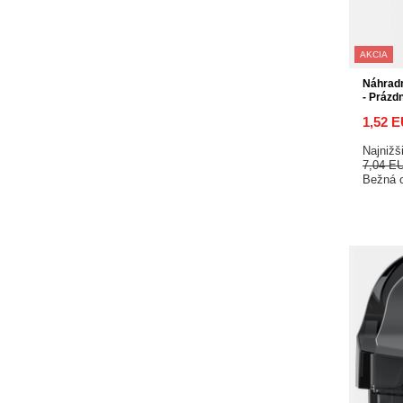
AKCIA
Náhrad
- Prázd
1,52 
Najnižš
7,04 E
Bežná 