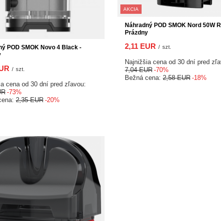
AKCIA
Náhradný POD SMOK Nord 50W R
Prázdny
2,11 EUR
ný POD SMOK Novo 4 Black -
/
szt.
y
Najnižšia cena od 30 dní pred zľ
EUR
/
szt.
7,04 EUR
-70%
Bežná cena:
2,58 EUR
-18%
ia cena od 30 dní pred zľavou:
UR
-73%
cena:
2,35 EUR
-20%