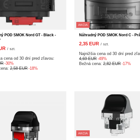
AKCIA
ý POD SMOK Nord GT - Black -
Náhradný POD SMOK Nord C - Pr
y
2,35 EUR
/
szt.
EUR
/
szt.
Najnižšia cena od 30 dní pred zľ
ia cena od 30 dní pred zľavou:
4,69 EUR
-49%
UR
-30%
Bežná cena:
2,82 EUR
-17%
cena:
2,58 EUR
-18%
AKCIA