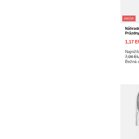
AKCIA
Náhrad
Prázdn
1,17 
Najnižš
7,04 E
Bežná 