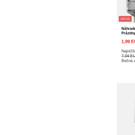
AKCIA
Náhrad
Prázdn
1,99 
Najnižš
7,04 E
Bežná 