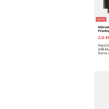
AKCIA
Náhradn
Prázdn
2,11 
Najnižš
3,05 E
Bežná 