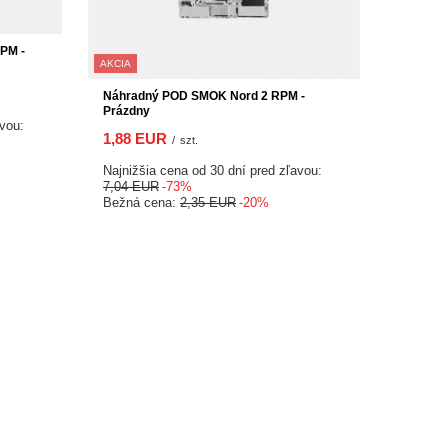
PM -
AKCIA
Náhradný POD SMOK Nord 2 RPM -
Prázdny
avou:
1,88 EUR
/
szt.
Najnižšia cena od 30 dní pred zľavou:
7,04 EUR
-73%
Bežná cena:
2,35 EUR
-20%