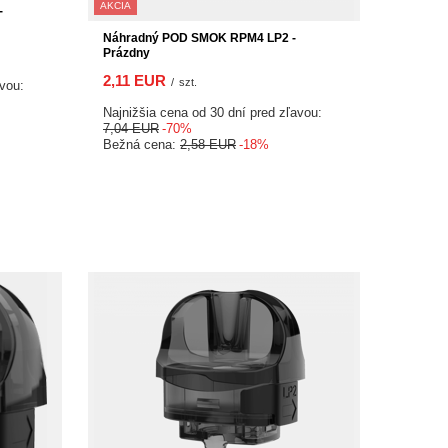
AKCIA
-
Náhradný POD SMOK RPM4 LP2 -
Prázdny
2,11 EUR
/
szt.
avou:
Najnižšia cena od 30 dní pred zľavou:
7,04 EUR
-70%
Bežná cena:
2,58 EUR
-18%