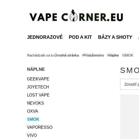
JEDNORAZOVÉ
POD A KIT
BÁZY A SHOTY
Nachádzate sa tu:
Úvodná stránka
Príslušenstvo
Náplne
SMOK
SM
NÁPLNE
GEEKVAPE
Zmień s
Zoradiť
JOYETECH
LOST VAPE
NEVOKS
OXVA
SMOK
VAPORESSO
VIVO