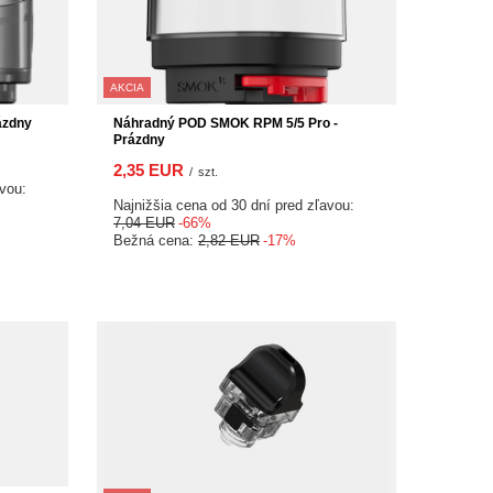
AKCIA
Náhradný POD SMOK RPM 5/5 Pro -
ázdny
Prázdny
2,35 EUR
/
szt.
avou:
Najnižšia cena od 30 dní pred zľavou:
7,04 EUR
-66%
Bežná cena:
2,82 EUR
-17%