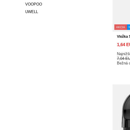
VOOPOO
UWELL
AKCIA
Vložka 
1,64 
Najnižš
7,04 E
Bežná 