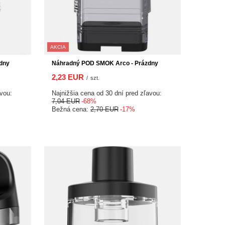
AKCIA
dny
Náhradný POD SMOK Arco - Prázdny
2,23 EUR
/
szt.
avou:
Najnižšia cena od 30 dní pred zľavou:
7,04 EUR
-68%
Bežná cena:
2,70 EUR
-17%