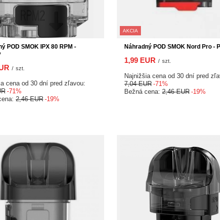
AKCIA
ný POD SMOK IPX 80 RPM -
Náhradný POD SMOK Nord Pro - 
y
1,99 EUR
/
szt.
EUR
/
szt.
Najnižšia cena od 30 dní pred zľ
ia cena od 30 dní pred zľavou:
7,04 EUR
-71%
UR
-71%
Bežná cena:
2,46 EUR
-19%
cena:
2,46 EUR
-19%