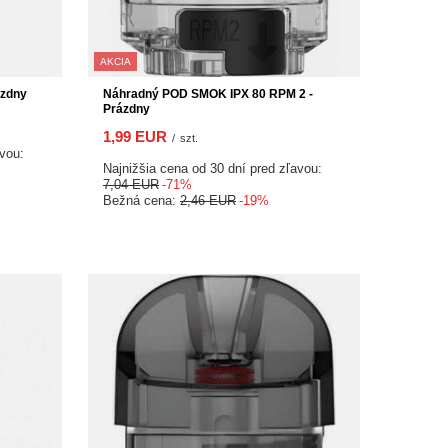
AKCIA
ázdny
Náhradný POD SMOK IPX 80 RPM 2 -
Prázdny
1,99 EUR
/
szt.
avou:
Najnižšia cena od 30 dní pred zľavou:
7,04 EUR
-71%
Bežná cena:
2,46 EUR
-19%