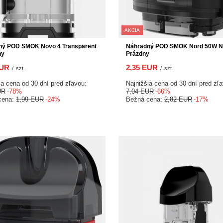
AKCIA
ný POD SMOK Novo 4 Transparent
Náhradný POD SMOK Nord 50W No
ny
Prázdny
EUR
2,35 EUR
/
szt.
/
szt.
ia cena od 30 dní pred zľavou:
Najnižšia cena od 30 dní pred zľ
UR
-78%
7,04 EUR
-66%
cena:
1,99 EUR
-24%
Bežná cena:
2,82 EUR
-17%