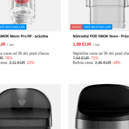
NÁŠ BESTSELLER
AKCIA
NÁŠ BESTSELLER
SMOK Mavic Pro RF - prázdna
Náhradný POD SMOK Novo - Práz
EUR
1,99 EUR
/
szt.
/
szt.
ia cena od 30 dní pred zľavou:
Najnižšia cena od 30 dní pred zľ
UR
-76%
7,04 EUR
-71%
cena:
2,11 EUR
-22%
Bežná cena:
2,46 EUR
-19%