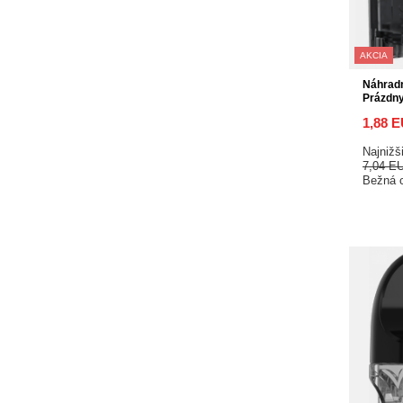
AKCIA
Náhrad
Prázdn
1,88 
Najnižš
7,04 E
Bežná 