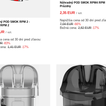
Náhradný POD SMOK RPM4 RPM 
Prázdny
2,35 EUR
/
szt.
Najnižšia cena od 30 dní pred zľ
ný POD SMOK RPM 2 -
7,04 EUR
-66%
yRPM 2
Bežná cena:
2,82 EUR
-17%
EUR
/
szt.
ia cena od 30 dní pred zľavou:
UR
-83%
cena:
1,41 EUR
-17%