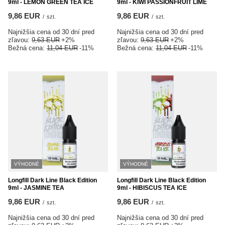
9ml - LEMON GREEN TEA ICE
9ml - KIWI PASSIONFRUIT LIME
9,86 EUR
9,86 EUR
/
szt.
/
szt.
Najnižšia cena od 30 dní pred
Najnižšia cena od 30 dní pred
zľavou:
9,63 EUR
+2%
zľavou:
9,63 EUR
+2%
Bežná cena:
11,04 EUR
-11%
Bežná cena:
11,04 EUR
-11%
VÝHODNÉ
VÝHODNÉ
Longfill Dark Line Black Edition
Longfill Dark Line Black Edition
9ml - JASMINE TEA
9ml - HIBISCUS TEA ICE
9,86 EUR
9,86 EUR
/
szt.
/
szt.
Najnižšia cena od 30 dní pred
Najnižšia cena od 30 dní pred