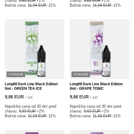
zľavou:
9,63 EUR
+2%
zľavou:
9,63 EUR
+2%
Bežná cena:
11,04 EUR
-11%
Bežná cena:
11,04 EUR
-11%
VÝHODNÉ
VÝHODNÉ
Longfill Dark Line Black Edition
Longfill Dark Line Black Edition
9ml - GREEN TEA ICE
9ml - GRAPE TONIC
9,86 EUR
9,86 EUR
/
szt.
/
szt.
Najnižšia cena od 30 dní pred
Najnižšia cena od 30 dní pred
zľavou:
9,63 EUR
+2%
zľavou:
9,63 EUR
+2%
Bežná cena:
11,04 EUR
-11%
Bežná cena:
11,04 EUR
-11%