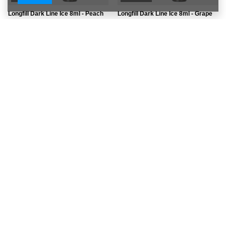
Longfill Dark Line Ice 8ml - Peach
Longfill Dark Line Ice 8ml - Grape
8,69 EUR
8,69 EUR
/
szt.
/
szt.
Najnižšia cena od 30 dní pred
Najnižšia cena od 30 dní pred
zľavou:
8,22 EUR
+5%
zľavou:
8,22 EUR
+5%
Bežná cena:
9,86 EUR
-12%
Bežná cena:
9,86 EUR
-12%
VÝHODNÉ
VÝHODNÉ
Longfill Dark Line Ice 8ml - Lychee
Longfill Dark Line Ice 8ml -
Blueberry
8,69 EUR
/
szt.
8,69 EUR
/
szt.
Najnižšia cena od 30 dní pred