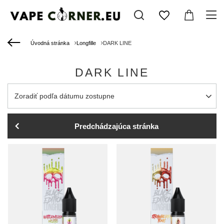
Úvodná stránka
Longfille
DARK LINE
DARK LINE
Zmień sortowanie
Zoradiť podľa dátumu zostupne
Predchádzajúca stránka