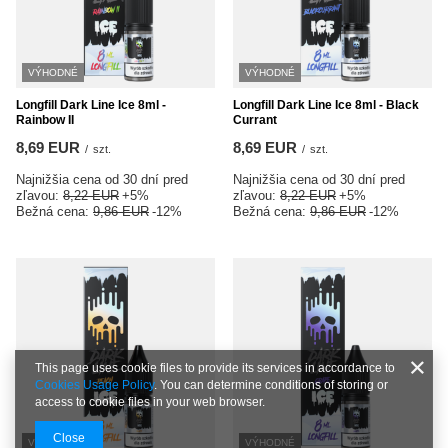
VÝHODNÉ
VÝHODNÉ
Longfill Dark Line Ice 8ml -
Longfill Dark Line Ice 8ml - Black
Rainbow II
Currant
8,69 EUR
8,69 EUR
/
szt.
/
szt.
Najnižšia cena od 30 dní pred
Najnižšia cena od 30 dní pred
zľavou:
8,22 EUR
+5%
zľavou:
8,22 EUR
+5%
Bežná cena:
9,86 EUR
-12%
Bežná cena:
9,86 EUR
-12%
This page uses cookie files to provide its services in accordance to
Cookies Usage Policy
. You can determine conditions of storing or
access to cookie files in your web browser.
Close
VÝHODNÉ
VÝHODNÉ