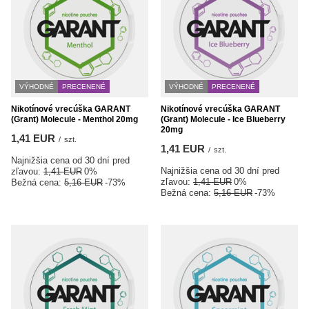
VÝHODNÉ
PRECENENÉ
VÝHODNÉ
PRECENENÉ
Nikotínové vrecúška GARANT
Nikotínové vrecúška GARANT
(Grant) Molecule - Menthol 20mg
(Grant) Molecule - Ice Blueberry
20mg
1,41 EUR
/
szt.
1,41 EUR
/
szt.
Najnižšia cena od 30 dní pred
Najnižšia cena od 30 dní pred
zľavou:
1,41 EUR
0%
zľavou:
1,41 EUR
0%
Bežná cena:
5,16 EUR
-73%
Bežná cena:
5,16 EUR
-73%