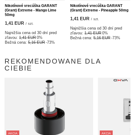
Nikotínové vrecúška GARANT
Nikotínové vrecúška GARANT
(Grant) Extreme - Mango Lime
(Grant) Extreme - Pineapple 50mg
50mg
1,41 EUR
/
szt.
1,41 EUR
/
szt.
Najnižšia cena od 30 dní pred
Najnižšia cena od 30 dní pred
zľavou:
1,41 EUR
0%
zľavou:
1,41 EUR
0%
Bežná cena:
5,16 EUR
-73%
Bežná cena:
5,16 EUR
-73%
REKOMENDOWANE DLA
CIEBIE
AKCIA
AKCIA