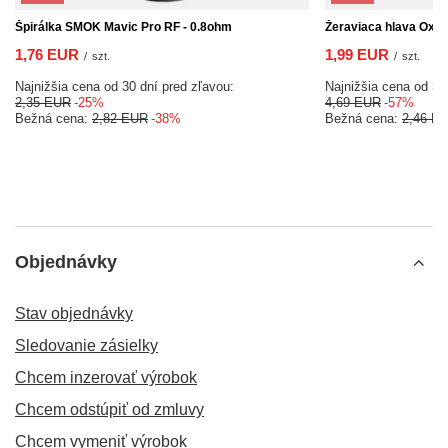
Špirálka SMOK Mavic Pro RF - 0.8ohm
Žeraviaca hlava Oxva
1,76 EUR
1,99 EUR
/
szt.
/
szt.
Najnižšia cena od 30 dní pred zľavou:
Najnižšia cena od 30
2,35 EUR
-25%
4,69 EUR
-57%
Bežná cena:
2,82 EUR
-38%
Bežná cena:
2,46 E
Objednávky
Stav objednávky
Sledovanie zásielky
Chcem inzerovať výrobok
Chcem odstúpiť od zmluvy
Chcem vymeniť výrobok