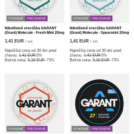
VÝHODNÉ
PRECENENÉ
VÝHODNÉ
PRECENENÉ
Nikotínové vrecúška GARANT
Nikotínové vrecúška GARANT
(Grant) Molecule - Fresh Mint 20mg
(Grant) Molecule - Spearmint 20mg
1,41 EUR
1,41 EUR
/
szt.
/
szt.
Najnižšia cena od 30 dní pred
Najnižšia cena od 30 dní pred
zľavou:
1,41 EUR
0%
zľavou:
1,41 EUR
0%
Bežná cena:
5,16 EUR
-73%
Bežná cena:
5,16 EUR
-73%
VÝHODNÉ
PRECENENÉ
VÝHODNÉ
PRECENENÉ