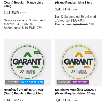
(Grant) Regular - Mango Lime
(Grant) Regular - Mint 18mg
20mg
1,41 EUR
/
szt.
1,41 EUR
/
szt.
Najnižšia cena od 30 dní pred
Najnižšia cena od 30 dní pred
zľavou:
1,41 EUR
0%
zľavou:
1,41 EUR
0%
Bežná cena:
5,16 EUR
-73%
Bežná cena:
5,16 EUR
-73%
VÝHODNÉ
NÁŠ BESTSELLER
VÝHODNÉ
PRECENENÉ
Nikotínové vrecúška GARANT
Nikotínové vrecúška GARANT
(Grant) Regular - Hemp 25mg
(Grant) Regular - Melon 25mg
1,41 EUR
1,41 EUR
/
szt.
/
szt.