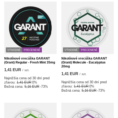
VÝHODNÉ
PRECENENÉ
VÝHODNÉ
PRECENENÉ
Nikotínové vrecúška GARANT
Nikotínové vrecúška GARANT
(Grant) Regular - Fresh Mint 35mg
(Grant) Molecule - Eucalyptus
20mg
1,41 EUR
/
szt.
1,41 EUR
/
szt.
Najnižšia cena od 30 dní pred
Najnižšia cena od 30 dní pred
zľavou:
1,41 EUR
0%
zľavou:
1,41 EUR
0%
Bežná cena:
5,16 EUR
-73%
Bežná cena:
5,16 EUR
-73%