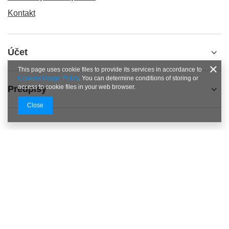
Kontakt
Účet
This page uses cookie files to provide its services in accordance to
Cookies Usage Policy
. You can determine conditions of storing or
access to cookie files in your web browser.
Predpisy
Close
+48 798 827 827
Pn. - Pt. : 11.00 - 20.00 Sb. : 11.00 - 17.00
info@vapecorner.eu
VapeCorner.eu
,
Koszykowa 70
,
00-671
Warszawa
V obchode uvádzame ceny brutto (vrátane DPH).
Sadzby DPH pre domácich spotrebiteľov:
Polska
.