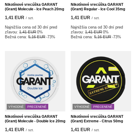
Nikotínové vrecúška GARANT
Nikotínové vrecúška GARANT
(Grant) Molecule - Ice Peach 20mg
(Grant) Regular - Ice Cool 35mg
1,41 EUR
1,41 EUR
/
szt.
/
szt.
Najnižšia cena od 30 dní pred
Najnižšia cena od 30 dní pred
zľavou:
1,41 EUR
0%
zľavou:
1,41 EUR
0%
Bežná cena:
5,16 EUR
-73%
Bežná cena:
5,16 EUR
-73%
VÝHODNÉ
PRECENENÉ
VÝHODNÉ
PRECENENÉ
Nikotínové vrecúška GARANT
Nikotínové vrecúška GARANT
(Grant) Molecule - Double Ice 20mg
(Grant) Extreme - Citrus 50mg
1,41 EUR
1,41 EUR
/
szt.
/
szt.