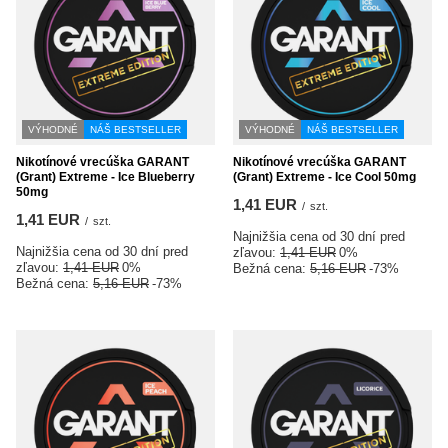
VÝHODNÉ
NÁŠ BESTSELLER
VÝHODNÉ
NÁŠ BESTSELLER
Nikotínové vrecúška GARANT
Nikotínové vrecúška GARANT
(Grant) Extreme - Ice Blueberry
(Grant) Extreme - Ice Cool 50mg
50mg
1,41 EUR
/
szt.
1,41 EUR
/
szt.
Najnižšia cena od 30 dní pred
Najnižšia cena od 30 dní pred
zľavou:
1,41 EUR
0%
zľavou:
1,41 EUR
0%
Bežná cena:
5,16 EUR
-73%
Bežná cena:
5,16 EUR
-73%