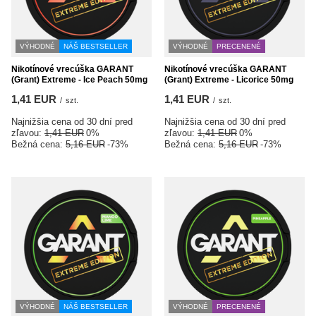
VÝHODNÉ
NÁŠ BESTSELLER
VÝHODNÉ
PRECENENÉ
Nikotínové vrecúška GARANT
Nikotínové vrecúška GARANT
(Grant) Extreme - Ice Peach 50mg
(Grant) Extreme - Licorice 50mg
1,41 EUR
1,41 EUR
/
szt.
/
szt.
Najnižšia cena od 30 dní pred
Najnižšia cena od 30 dní pred
zľavou:
1,41 EUR
0%
zľavou:
1,41 EUR
0%
Bežná cena:
5,16 EUR
-73%
Bežná cena:
5,16 EUR
-73%
VÝHODNÉ
NÁŠ BESTSELLER
VÝHODNÉ
PRECENENÉ