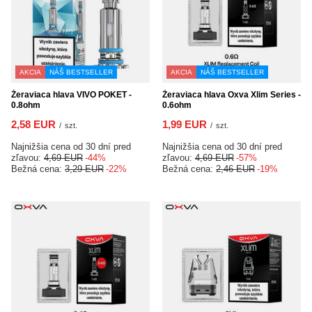
AKCIA
NÁŠ BESTSELLER
AKCIA
NÁŠ BESTSELLER
Žeraviaca hlava VIVO POKET -
Žeraviaca hlava Oxva Xlim Series -
0.8ohm
0.6ohm
2,58 EUR
1,99 EUR
/
szt.
/
szt.
Najnižšia cena od 30 dní pred
Najnižšia cena od 30 dní pred
zľavou:
4,69 EUR
-44%
zľavou:
4,69 EUR
-57%
Bežná cena:
3,29 EUR
-22%
Bežná cena:
2,46 EUR
-19%