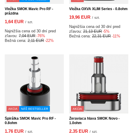
Vložka SMOK Mavic Pro RF -
Vložka OXVA XLIM Series - 0.8ohm
prázdna
19,96 EUR
/
szt.
1,64 EUR
/
szt.
Najnižšia cena od 30 dní pred
Najnižšia cena od 30 dní pred
zľavou:
21,13 EUR
-5%
zľavou:
7,04 EUR
-76%
Bežná cena:
22,31 EUR
-11%
Bežná cena:
2,11 EUR
-22%
AKCIA
NÁŠ BESTSELLER
AKCIA
Špirálka SMOK Mavic Pro RF -
Žeraviaca hlava SMOK Novo -
0.8ohm
1.0ohm
1,76 EUR
2,35 EUR
/
szt.
/
szt.