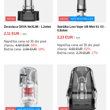
AKCIA
AKCIA
NÁŠ BESTSELLER
Žeraviaca OXVA NeXLIM - 1.2ohm
Špirálka Lost Vape UB Mini S1 V3 -
0.8ohm
2,11 EUR
/
szt.
2,23 EUR
/
szt.
Najnižšia cena od 30 dní pred
Najnižšia cena od 30 dní pred
zľavou:
4,69 EUR
-55%
zľavou:
4,69 EUR
-52%
Bežná cena:
2,58 EUR
-18%
Bežná cena:
2,70 EUR
-17%
AKCIA
NÁŠ BESTSELLER
AKCIA