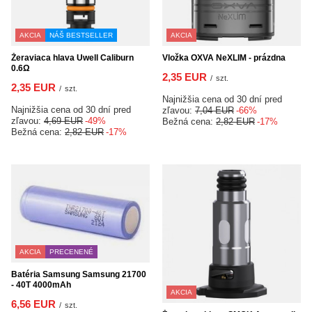
AKCIA
NÁŠ BESTSELLER
AKCIA
Žeraviaca hlava Uwell Caliburn
Vložka OXVA NeXLIM - prázdna
0.6Ω
2,35 EUR
/
szt.
2,35 EUR
/
szt.
Najnižšia cena od 30 dní pred
Najnižšia cena od 30 dní pred
zľavou:
7,04 EUR
-66%
zľavou:
4,69 EUR
-49%
Bežná cena:
2,82 EUR
-17%
Bežná cena:
2,82 EUR
-17%
AKCIA
PRECENENÉ
Batéria Samsung Samsung 21700
- 40T 4000mAh
AKCIA
6,56 EUR
/
szt.