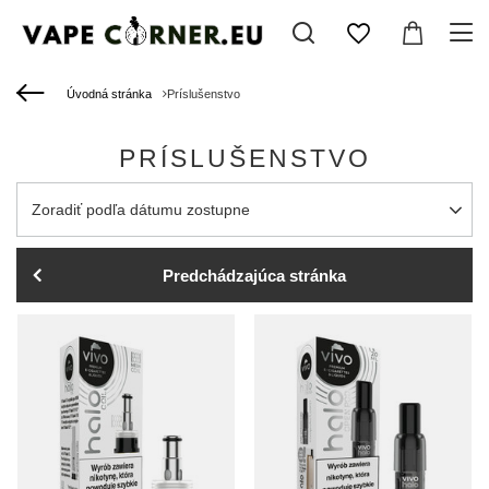
Úvodná stránka
Príslušenstvo
PRÍSLUŠENSTVO
Zmień sortowanie
Zoradiť podľa dátumu zostupne
Predchádzajúca stránka