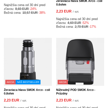
Žeraviaca hlava SMOK Arco - coil
0.6ohm
Najnižšia cena od 30 dní pred
zľavou:
8,69 EUR
-24%
2,23 EUR
/
szt.
Bežná cena:
10,57 EUR
-38%
Najnižšia cena od 30 dní pred
zľavou:
4,69 EUR
-52%
Bežná cena:
2,70 EUR
-17%
AKCIA
NÁŠ BESTSELLER
AKCIA
Žeraviaca hlava SMOK Arco - coil
Náhradný POD SMOK Arco -
0.8ohm
Prázdny
2,23 EUR
2,23 EUR
/
szt.
/
szt.
Najnižšia cena od 30 dní pred
Najnižšia cena od 30 dní pred