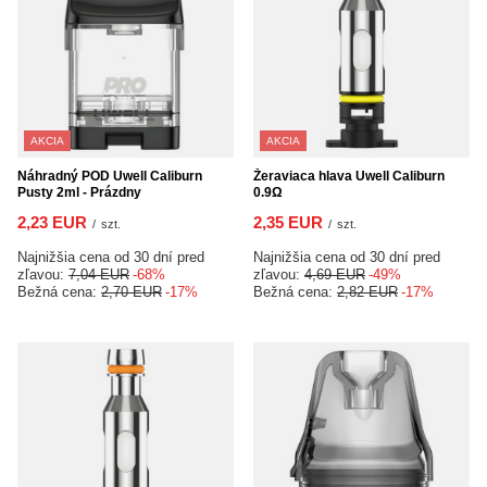
AKCIA
AKCIA
Náhradný POD Uwell Caliburn
Žeraviaca hlava Uwell Caliburn
Pusty 2ml - Prázdny
0.9Ω
2,23 EUR
2,35 EUR
/
szt.
/
szt.
Najnižšia cena od 30 dní pred
Najnižšia cena od 30 dní pred
zľavou:
7,04 EUR
-68%
zľavou:
4,69 EUR
-49%
Bežná cena:
2,70 EUR
-17%
Bežná cena:
2,82 EUR
-17%