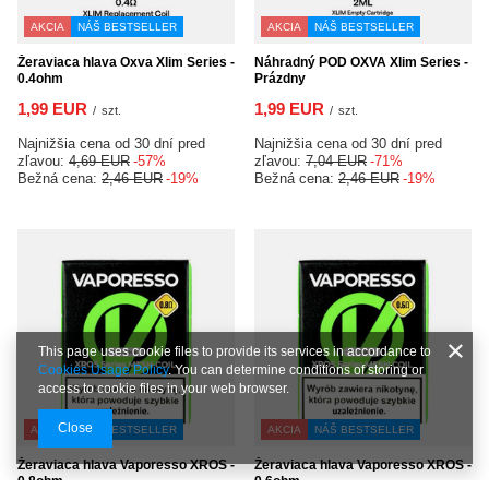
AKCIA
NÁŠ BESTSELLER
AKCIA
NÁŠ BESTSELLER
Žeraviaca hlava Oxva Xlim Series -
Náhradný POD OXVA Xlim Series -
0.4ohm
Prázdny
1,99 EUR
1,99 EUR
/
szt.
/
szt.
Najnižšia cena od 30 dní pred
Najnižšia cena od 30 dní pred
zľavou:
4,69 EUR
-57%
zľavou:
7,04 EUR
-71%
Bežná cena:
2,46 EUR
-19%
Bežná cena:
2,46 EUR
-19%
This page uses cookie files to provide its services in accordance to
Cookies Usage Policy
. You can determine conditions of storing or
access to cookie files in your web browser.
Close
AKCIA
NÁŠ BESTSELLER
AKCIA
NÁŠ BESTSELLER
Žeraviaca hlava Vaporesso XROS -
Žeraviaca hlava Vaporesso XROS -
0.8ohm
0.6ohm