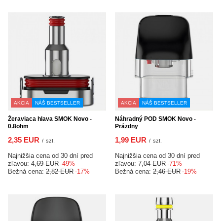
AKCIA
NÁŠ BESTSELLER
AKCIA
NÁŠ BESTSELLER
Žeraviaca hlava SMOK Novo -
Náhradný POD SMOK Novo -
0.8ohm
Prázdny
2,35 EUR
1,99 EUR
/
szt.
/
szt.
Najnižšia cena od 30 dní pred
Najnižšia cena od 30 dní pred
zľavou:
4,69 EUR
-49%
zľavou:
7,04 EUR
-71%
Bežná cena:
2,82 EUR
-17%
Bežná cena:
2,46 EUR
-19%