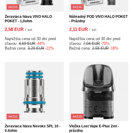
AKCIA
AKCIA
Žeraviaca hlava VIVO HALO
Náhradný POD VIVO HALO POKET
POKET - 1,0ohm
- Prázdny
2,58 EUR
2,11 EUR
/
szt.
/
szt.
Najnižšia cena od 30 dní pred
Najnižšia cena od 30 dní pred
zľavou:
4,69 EUR
-44%
zľavou:
7,04 EUR
-70%
Bežná cena:
3,29 EUR
-22%
Bežná cena:
2,58 EUR
-18%
AKCIA
AKCIA
Žeraviaca hlava Nevoks SPL 10 -
Vložka Lost Vape E-Plus 2ml -
0.4ohm
prázdna