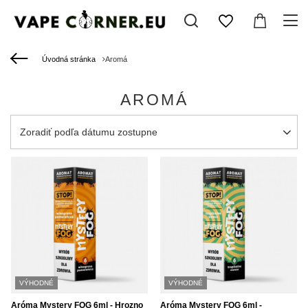
Úvodná stránka
Aromá
AROMÁ
Zmień sortowanie
Zoradiť podľa dátumu zostupne
VÝHODNÉ
VÝHODNÉ
Aróma Mystery FOG 6ml - Hrozno
Aróma Mystery FOG 6ml -