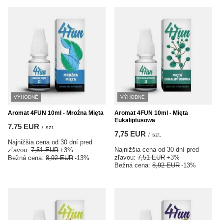
VÝHODNÉ
VÝHODNÉ
Aromat 4FUN 10ml - Mroźna Mięta
Aromat 4FUN 10ml - Mięta
Eukaliptusowa
7,75 EUR
/
szt.
7,75 EUR
/
szt.
Najnižšia cena od 30 dní pred
Najnižšia cena od 30 dní pred
zľavou:
7,51 EUR
+3%
zľavou:
7,51 EUR
+3%
Bežná cena:
8,92 EUR
-13%
Bežná cena:
8,92 EUR
-13%