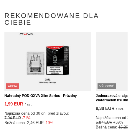
REKOMENDOWANE DLA
CIEBIE
AKCIA
VÝHODNÉ
Náhradný POD OXVA Xlim Series - Prázdny
Jednorazová e-cigar
Watermelon Ice 0mg
1,99 EUR
/
szt.
9,38 EUR
/
szt.
Najnižšia cena od 30 dní pred zľavou:
Najnižšia cena od 30
7,04 EUR
-71%
5,87 EUR
+59%
Bežná cena:
2,46 EUR
-19%
Bežná cena:
15,26 