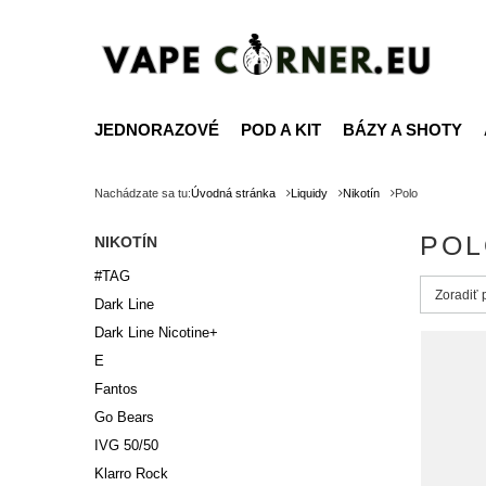
JEDNORAZOVÉ
POD A KIT
BÁZY A SHOTY
Nachádzate sa tu:
Úvodná stránka
Liquidy
Nikotín
Polo
POL
NIKOTÍN
#TAG
Zmień s
Zoradiť
Dark Line
Dark Line Nicotine+
E
Fantos
Go Bears
IVG 50/50
Klarro Rock