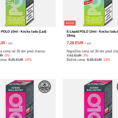
AKCIA
d POLO 10ml - Kocka ľadu (Ľad)
E-Liquid POLO 10ml - Kocka ľadu 
18mg
EUR
7,28 EUR
/
szt.
/
szt.
ia cena od 30 dní pred zľavou:
Najnižšia cena od 30 dní pred zľ
UR
-3%
7,51 EUR
-3%
cena:
8,45 EUR
-14%
Bežná cena:
8,45 EUR
-14%