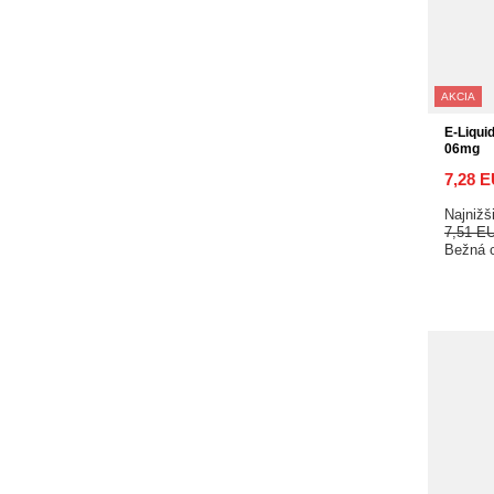
AKCIA
E-Liqui
06mg
7,28 
Najnižš
7,51 E
Bežná 