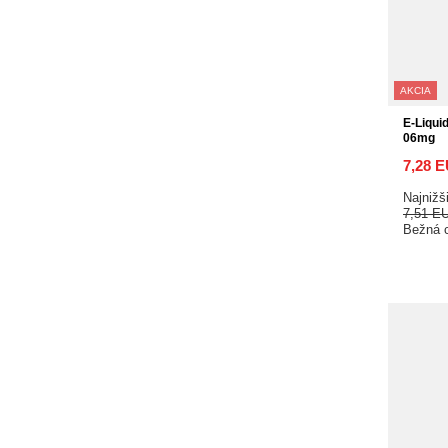
AKCIA
E-Liqui
06mg
7,28 
Najnižš
7,51 E
Bežná 