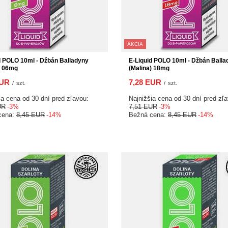
AKCIA
d POLO 10ml - Džbán Balladyny
E-Liquid POLO 10ml - Džbán Balla
) 06mg
(Malina) 18mg
EUR
7,28 EUR
/
szt.
/
szt.
ia cena od 30 dní pred zľavou:
Najnižšia cena od 30 dní pred zľ
UR
-3%
7,51 EUR
-3%
cena:
8,45 EUR
-14%
Bežná cena:
8,45 EUR
-14%