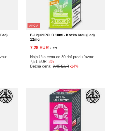
AKCIA
(Ľad)
E-Liquid POLO 10ml - Kocka ľadu (Ľad)
12mg
7,28 EUR
/
szt.
avou:
Najnižšia cena od 30 dní pred zľavou:
7,51 EUR
-3%
Bežná cena:
8,45 EUR
-14%