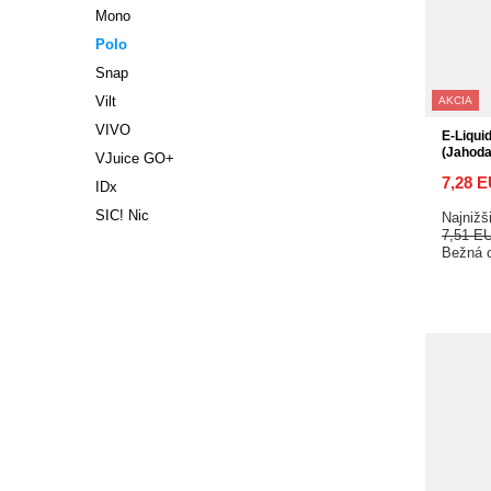
Mono
Polo
Snap
Vilt
AKCIA
VIVO
E-Liqui
(Jahod
VJuice GO+
7,28 
IDx
SIC! Nic
Najnižš
7,51 E
Bežná 