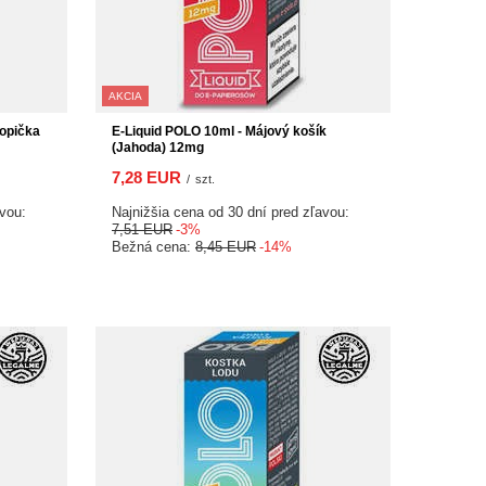
AKCIA
 opička
E-Liquid POLO 10ml - Májový košík
(Jahoda) 12mg
7,28 EUR
/
szt.
avou:
Najnižšia cena od 30 dní pred zľavou:
7,51 EUR
-3%
Bežná cena:
8,45 EUR
-14%