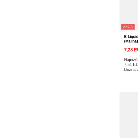
AKCIA
E-Liqui
(Malina
7,28 
Najnižš
7,51 E
Bežná 