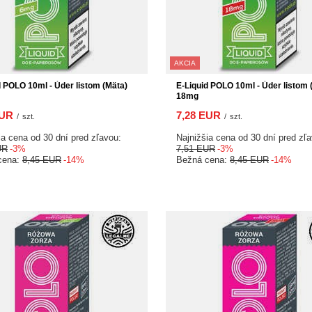
AKCIA
d POLO 10ml - Úder listom (Mäta)
E-Liquid POLO 10ml - Úder listom 
18mg
EUR
7,28 EUR
/
szt.
/
szt.
ia cena od 30 dní pred zľavou:
Najnižšia cena od 30 dní pred zľ
UR
-3%
7,51 EUR
-3%
cena:
8,45 EUR
-14%
Bežná cena:
8,45 EUR
-14%