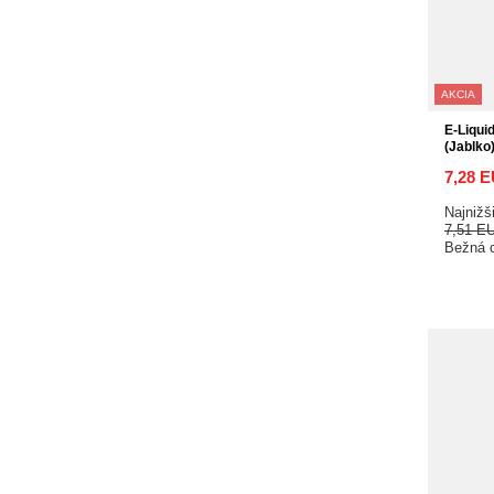
AKCIA
E-Liqui
(Jablko
7,28 
Najnižš
7,51 E
Bežná 