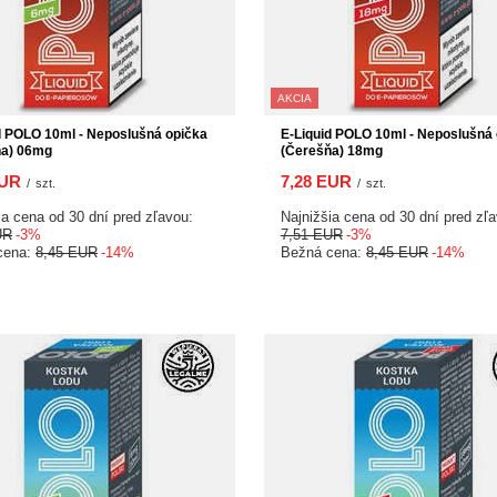
AKCIA
d POLO 10ml - Neposlušná opička
E-Liquid POLO 10ml - Neposlušná
ňa) 06mg
(Čerešňa) 18mg
EUR
7,28 EUR
/
szt.
/
szt.
ia cena od 30 dní pred zľavou:
Najnižšia cena od 30 dní pred zľ
UR
-3%
7,51 EUR
-3%
cena:
8,45 EUR
-14%
Bežná cena:
8,45 EUR
-14%