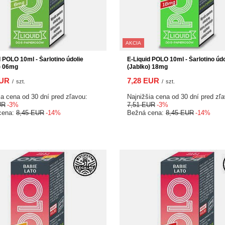
AKCIA
d POLO 10ml - Šarlotino údolie
E-Liquid POLO 10ml - Šarlotino údo
) 06mg
(Jablko) 18mg
EUR
7,28 EUR
/
szt.
/
szt.
ia cena od 30 dní pred zľavou:
Najnižšia cena od 30 dní pred zľ
UR
-3%
7,51 EUR
-3%
cena:
8,45 EUR
-14%
Bežná cena:
8,45 EUR
-14%