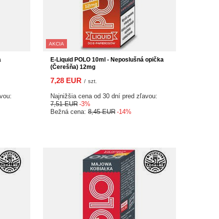
AKCIA
a
E-Liquid POLO 10ml - Neposlušná opička
(Čerešňa) 12mg
7,28 EUR
/
szt.
avou:
Najnižšia cena od 30 dní pred zľavou:
7,51 EUR
-3%
Bežná cena:
8,45 EUR
-14%