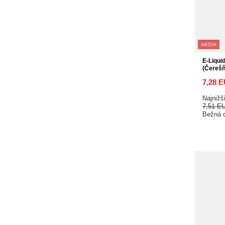
AKCIA
E-Liqui
(Čereš
7,28 
Najnižš
7,51 E
Bežná 