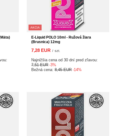
AKCIA
(Mäta)
E-Liquid POLO 10ml - Ružová žiara
(Brusnica) 12mg
7,28 EUR
/
szt.
avou:
Najnižšia cena od 30 dní pred zľavou:
7,51 EUR
-3%
Bežná cena:
8,45 EUR
-14%