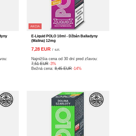
AKCIA
dyny
E-Liquid POLO 10ml - Džbán Balladyny
(Malina) 12mg
7,28 EUR
/
szt.
avou:
Najnižšia cena od 30 dní pred zľavou:
7,51 EUR
-3%
Bežná cena:
8,45 EUR
-14%