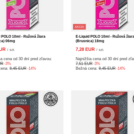
AKCIA
d POLO 10ml - Ružová žiara
E-Liquid POLO 10ml - Ružová žiar
ca) 06mg
(Brusnica) 18mg
EUR
7,28 EUR
/
szt.
/
szt.
ia cena od 30 dní pred zľavou:
Najnižšia cena od 30 dní pred zľ
UR
-3%
7,51 EUR
-3%
cena:
8,45 EUR
-14%
Bežná cena:
8,45 EUR
-14%