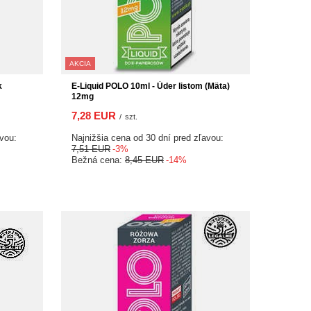
AKCIA
k
E-Liquid POLO 10ml - Úder listom (Mäta)
12mg
7,28 EUR
/
szt.
avou:
Najnižšia cena od 30 dní pred zľavou:
7,51 EUR
-3%
Bežná cena:
8,45 EUR
-14%