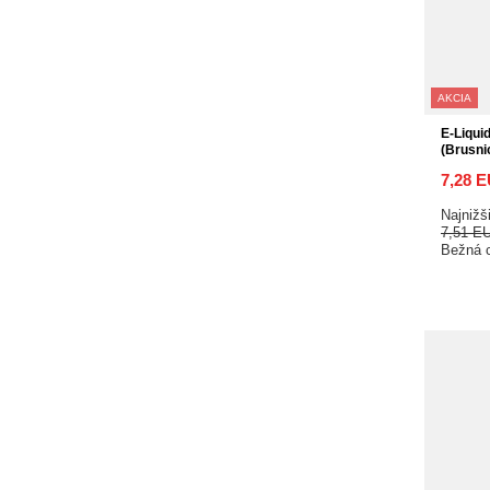
AKCIA
E-Liqui
(Brusni
7,28 
Najnižš
7,51 E
Bežná 