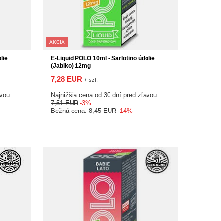
AKCIA
lie
E-Liquid POLO 10ml - Šarlotino údolie
(Jablko) 12mg
7,28 EUR
/
szt.
avou:
Najnižšia cena od 30 dní pred zľavou:
7,51 EUR
-3%
Bežná cena:
8,45 EUR
-14%