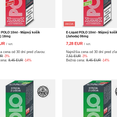
AKCIA
d POLO 10ml - Májový košík
E-Liquid POLO 10ml - Májový koší
a) 18mg
(Jahoda) 06mg
EUR
7,28 EUR
/
szt.
/
szt.
ia cena od 30 dní pred zľavou:
Najnižšia cena od 30 dní pred zľ
UR
-3%
7,51 EUR
-3%
cena:
8,45 EUR
-14%
Bežná cena:
8,45 EUR
-14%