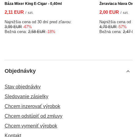
Báza Mixer King E-Cigar - 0,40ml
Žeraviaca hlava Oxva
2,11 EUR
2,00 EUR
/
szt.
/
szt.
Najnižšia cena od 30 dní pred zľavou:
Najnižšia cena od 30
3,99 EUR
-47%
4,70 EUR
-57%
Bežná cena:
2,58 EUR
-18%
Bežná cena:
2,47 E
Objednávky
Stav objednávky
Sledovanie zásielky
Chcem inzerovať výrobok
Chcem odstúpiť od zmluvy
Chcem vymeniť výrobok
Kontakt