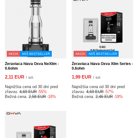
AKCIA
NÁŠ BESTSELLER
AKCIA
NÁŠ BESTSELLER
Žeraviaca hlava Oxva NeXlim -
Žeraviaca hlava Oxva Xlim Series -
0.6ohm
0.6ohm
2,11 EUR
1,99 EUR
/
szt.
/
szt.
Najnižšia cena od 30 dní pred
Najnižšia cena od 30 dní pred
zľavou:
4,69 EUR
-55%
zľavou:
4,69 EUR
-57%
Bežná cena:
2,58 EUR
-18%
Bežná cena:
2,46 EUR
-19%