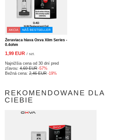
AKCIA
NÁŠ BESTSELLER
Žeraviaca hlava Oxva Xlim Series -
0.4ohm
1,99 EUR
/
szt.
Najnižšia cena od 30 dní pred
zľavou:
4,69 EUR
-57%
Bežná cena:
2,46 EUR
-19%
REKOMENDOWANE DLA
CIEBIE