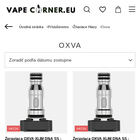
Úvodná stránka
Príslušenstvo
Žhaviace Hlavy
Oxva
OXVA
Zmień sortowanie
Zoradiť podľa dátumu zostupne
AKCIA
AKCIA
Žeraviaca OXVA XLIM DNA SS -
Žeraviaca OXVA XLIM DNA SS -