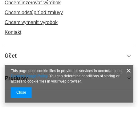
Chcem inzerovať výrobok
Chcem odstúpiť od zmluvy
Chcem vymeniť výrobok
Kontakt
Účet
This page uses cookie files to provide its services in accordance to
Cookies Usage Policy
. You can determine conditions of storing or
Predpisy
access to cookie files in your web browser.
Close
+48 798 827 827
Pn. - Pt. : 11.00 - 20.00 Sb. : 11.00 - 17.00
info@vapecorner.eu
VapeCorner.eu
,
Koszykowa 70
,
00-671
Warszawa