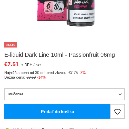
AKCIA
E-liquid Dark Line 10ml - Passionfruit 06mg
€7.51
s DPH
/
szt.
Najnižšia cena od 30 dní pred zľavou:
€7.75
-3%
Bežná cena:
€8.69
-14%
Mučenka
Pridať do košíka