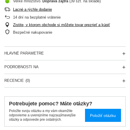
Veľké množstvo
Doprava
zajtra
(39 szt. na sklade)
Lacné a rýchle dodanie
14
dní na bezplatné vrátenie
Zistite, v ktorom obchode si môžete tovar prezrieť a kúpiť
Bezpečné nakupovanie
HLAVNÉ PARAMETRE
PODROBNOSTI NA
RECENCIE
(0)
Potrebujete pomoc? Máte otázky?
Položte svoju otázku a my vám okamžite
Položiť otázku
odpovieme a uverejníme najzaujímavejšie
otázky a odpovede pre ostatných.