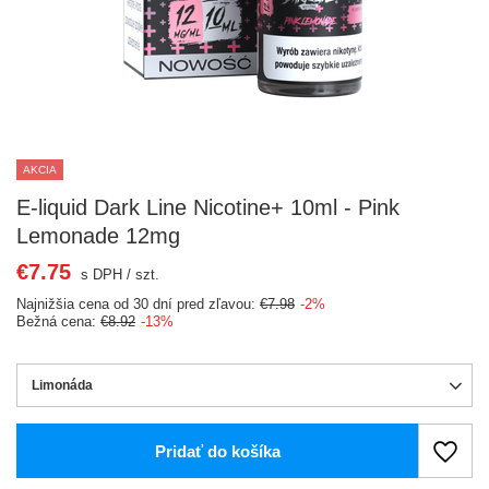
AKCIA
E-liquid Dark Line Nicotine+ 10ml - Pink
Lemonade 12mg
€7.75
s DPH
/
szt.
Najnižšia cena od 30 dní pred zľavou:
€7.98
-2%
Bežná cena:
€8.92
-13%
Limonáda
Pridať do košíka