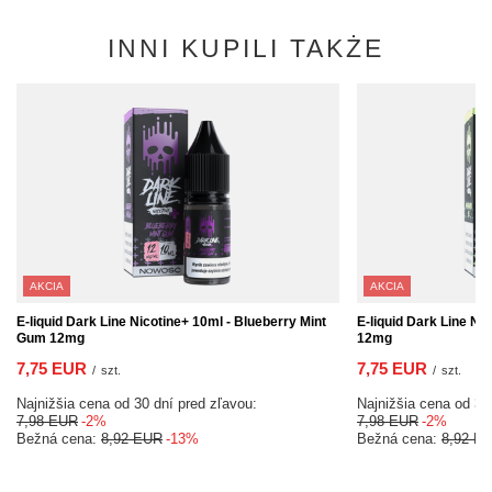
INNI KUPILI TAKŻE
AKCIA
AKCIA
E-liquid Dark Line Nicotine+ 10ml - Blueberry Mint
E-liquid Dark Line Nic
Gum 12mg
12mg
7,75 EUR
7,75 EUR
/
szt.
/
szt.
Najnižšia cena od 30 dní pred zľavou:
Najnižšia cena od 30
7,98 EUR
-2%
7,98 EUR
-2%
Bežná cena:
8,92 EUR
-13%
Bežná cena:
8,92 E