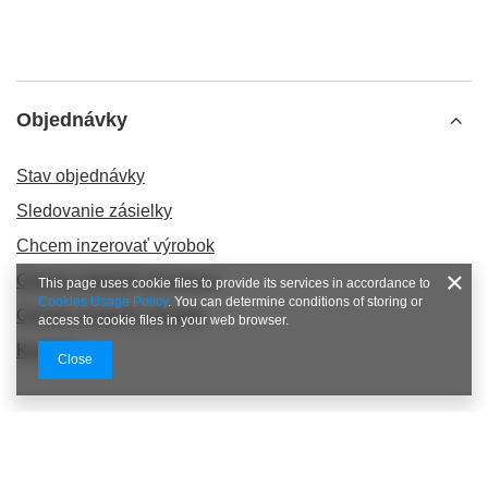
Objednávky
Stav objednávky
Sledovanie zásielky
Chcem inzerovať výrobok
Chcem odstúpiť od zmluvy
This page uses cookie files to provide its services in accordance to
Cookies Usage Policy
. You can determine conditions of storing or
Chcem vymeniť výrobok
access to cookie files in your web browser.
Kontakt
Close
Účet