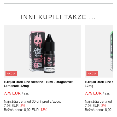
INNI KUPILI TAKŻE ...
AKCIA
AKCIA
E-liquid Dark Line Nicotine+ 10ml - Dragonfruit
E-liquid Dark Line Ni
Lemonade 12mg
12mg
7,75 EUR
7,75 EUR
/
szt.
/
szt.
Najnižšia cena od 30 dní pred zľavou:
Najnižšia cena od 30
7,98 EUR
-2%
7,98 EUR
-2%
Bežná cena:
8,92 EUR
-13%
Bežná cena:
8,92 E