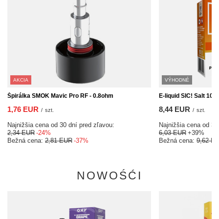
AKCIA
VÝHODNÉ
Špirálka SMOK Mavic Pro RF - 0.8ohm
E-liquid SIC! Salt 10
1,76 EUR
8,44 EUR
/
szt.
/
szt.
Najnižšia cena od 30 dní pred zľavou:
Najnižšia cena od 30
2,34 EUR
-24%
6,03 EUR
+39%
Bežná cena:
2,81 EUR
-37%
Bežná cena:
9,62 E
NOWOŚĆI