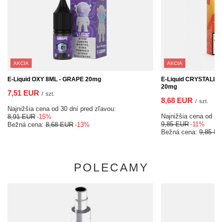
AKCIA
AKCIA
E-Liquid OXY 8ML - GRAPE 20mg
E-Liquid CRYSTALLIT
20mg
7,51 EUR
/
szt.
8,68 EUR
/
szt.
Najnižšia cena od 30 dní pred zľavou:
Najnižšia cena od 30
8,91 EUR
-15%
9,85 EUR
-11%
Bežná cena:
8,68 EUR
-13%
Bežná cena:
9,85 E
POLECAMY