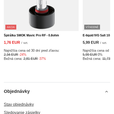
AKCIA
VÝHODNÉ
Špirálka SMOK Mavic Pro RF - 0.8ohm
E-liquid IVG Salt 10ml
1,76 EUR
5,99 EUR
/
szt.
/
szt.
Najnižšia cena od 30 dní pred zľavou:
Najnižšia cena od 30
2,34 EUR
-24%
5,99 EUR
0%
Bežná cena:
2,81 EUR
-37%
Bežná cena:
11,73 
Objednávky
Stav objednávky
Sledovanie zásielky