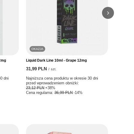
OKAZJA
PROMOCJ
2mg
Liquid Dark Line 10ml - Grape 12mg
Liquid Dark 
31,99 PLN
31,99 PLN
/
szt.
0 dni przed
Najniższa cena produktu w okresie 30 dni przed
Najniższa c
+38%
wprowadzeniem obniżki:
23,12 PLN
+38%
wprowadzen
Cena regularna:
36,99 PLN
-14%
Cena regula