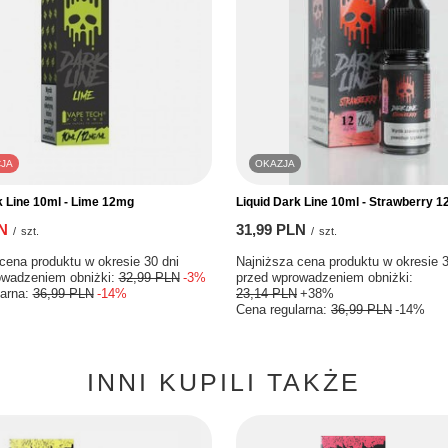
JA
OKAZJA
k Line 10ml - Lime 12mg
Liquid Dark Line 10ml - Strawberry 1
N
31,99 PLN
/
szt.
/
szt.
cena produktu w okresie 30 dni przed
Najniższa cena produktu w okresie 3
niem obniżki:
32,99 PLN
-3%
wprowadzeniem obniżki:
23,14 PLN
arna:
36,99 PLN
-14%
Cena regularna:
36,99 PLN
-14%
INNI KUPILI TAKŻE