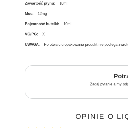
Zawartość płynu
10ml
Moc
12mg
Pojemność butelki
10ml
VG/PG
X
UWAGA
Po otwarciu opakowania produkt nie podlega zwrot
Potr
Zadaj pytanie a my od
OPINIE O L