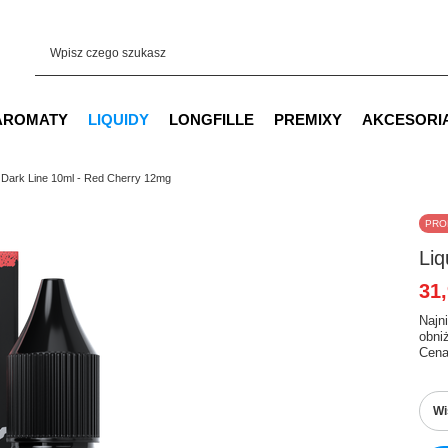
AROMATY
LIQUIDY
LONGFILLE
PREMIXY
AKCESORI
d Dark Line 10ml - Red Cherry 12mg
PRO
Liq
31,
Najn
obni
Cena
Wi