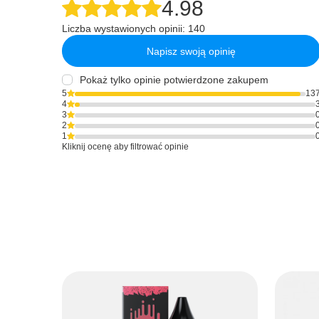
4.98
Liczba wystawionych opinii: 140
Napisz swoją opinię
Pokaż tylko opinie potwierdzone zakupem
5
13
4
3
2
1
Kliknij ocenę aby filtrować opinie