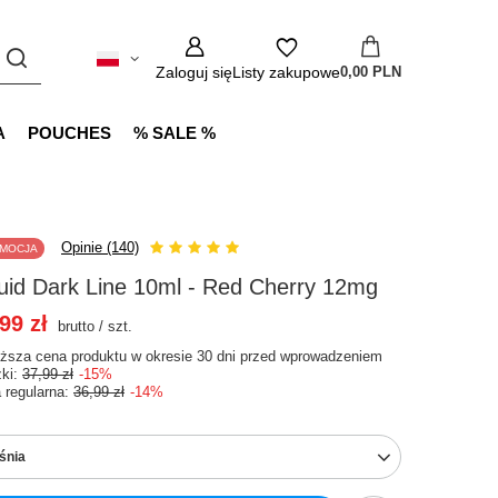
Zaloguj się
Listy zakupowe
0,00 PLN
A
POUCHES
% SALE %
Opinie (140)
MOCJA
uid Dark Line 10ml - Red Cherry 12mg
99 zł
brutto
/
szt.
iższa cena produktu w okresie 30 dni przed wprowadzeniem
żki:
37,99 zł
-15%
 regularna:
36,99 zł
-14%
śnia