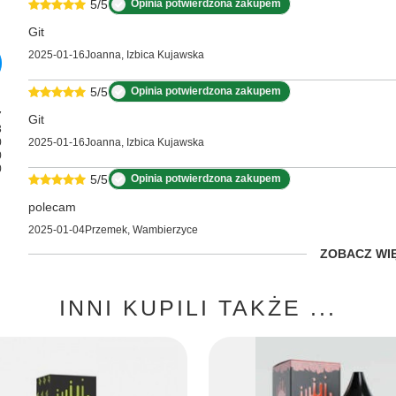
5/5
Opinia potwierdzona zakupem
Git
2025-01-16
Joanna, Izbica Kujawska
5/5
Opinia potwierdzona zakupem
7
Git
3
0
2025-01-16
Joanna, Izbica Kujawska
0
0
5/5
Opinia potwierdzona zakupem
polecam
2025-01-04
Przemek, Wambierzyce
ZOBACZ WI
INNI KUPILI TAKŻE ...