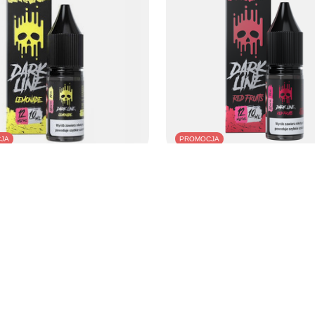
JA
PROMOCJA
k Line 10ml - Lemonade 12mg
Liquid Dark Line 10ml - Red Fruits 12
N
31,99 PLN
/
szt.
/
szt.
cena produktu w okresie 30 dni przed
Najniższa cena produktu w okresie 3
niem obniżki:
32,99 PLN
-3%
wprowadzeniem obniżki:
32,99 PLN
arna:
36,99 PLN
-14%
Cena regularna:
36,99 PLN
-14%