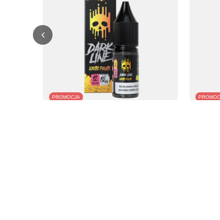
PROMOCJA
PROMOC
Liquid Dark Line 10ml - Exotic Fruits 12mg
Liquid Dar
31,99 PLN
31,99 PL
/
szt.
Najniższa cena produktu w okresie 30 dni przed
Najniższa 
wprowadzeniem obniżki:
32,99 PLN
-3%
wprowadze
Cena regularna:
36,99 PLN
-14%
Cena regul