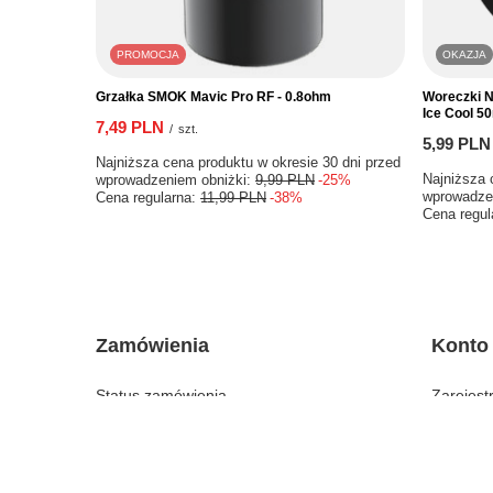
PROMOCJA
OKAZJA
Grzałka SMOK Mavic Pro RF - 0.8ohm
Woreczki N
Ice Cool 5
7,49 PLN
/
szt.
5,99 PLN
Najniższa cena produktu w okresie 30 dni przed
Najniższa 
wprowadzeniem obniżki:
9,99 PLN
-25%
wprowadze
Cena regularna:
11,99 PLN
-38%
Cena regul
Zamówienia
Konto
Status zamówienia
Zarejestr
Śledzenie przesyłki
Koszyk
Chcę zareklamować produkt
Listy za