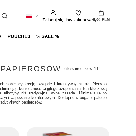
Zaloguj się
Listy zakupowe
0,00 PLN
A
POUCHES
% SALE %
E-PAPIEROSÓW
( ilość produktów:
14
)
cych sobie dyskrecję, wygodę i intensywny smak. Płyny o
iminując konieczność ciągłego uzupełniania. Ich kluczową
e nikotyny niż tradycyjna wolna zasada. Minimalizuje to
co czyni wapowanie komfortowym. Dostępne w bogatej palecie
tradycyjnych papierosów.