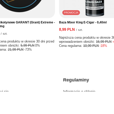
PROMOCJA
ikotynowe GARANT (Grant) Extreme -
Baza Mixer King E-Cigar - 0,40ml
0mg
8,99 PLN
/
szt.
/
szt.
Najniższa cena produktu w okresie 3
cena produktu w okresie 30 dni przed
wprowadzeniem obniżki:
16,99 PLN
niem obniżki:
5,99 PLN
0%
Cena regularna:
10,99 PLN
-18%
arna:
21,99 PLN
-73%
Regulaminy
uj się
Informacje o sklepie
Wysyłka
kupowe
Sposoby płatności i prowizje