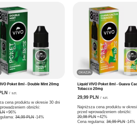
OKAZJA
VIVO Poket 8ml - Double Mint 20mg
Liquid VIVO Poket 8ml - Guava Ca
Tobacco 20mg
 PLN
/
szt.
29,99 PLN
/
szt.
za cena produktu w okresie 30 dni
Najniższa cena produktu w okresi
prowadzeniem obniżki:
przed wprowadzeniem obniżki:
PLN
+96%
20,98 PLN
+42%
gularna:
34,99 PLN
-14%
Cena regularna:
34,99 PLN
-14%