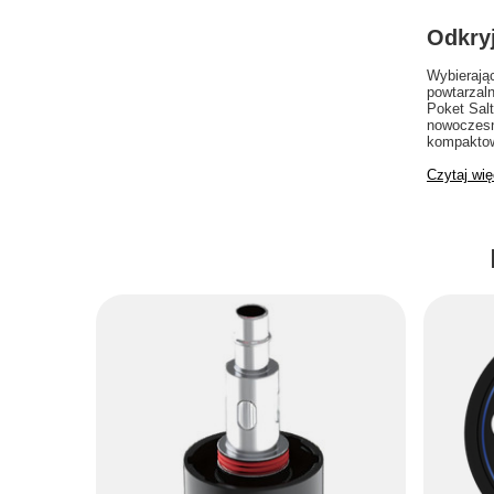
Odkryj
Wybierają
powtarzal
Poket Salt
nowoczesn
kompaktow
Czytaj wię