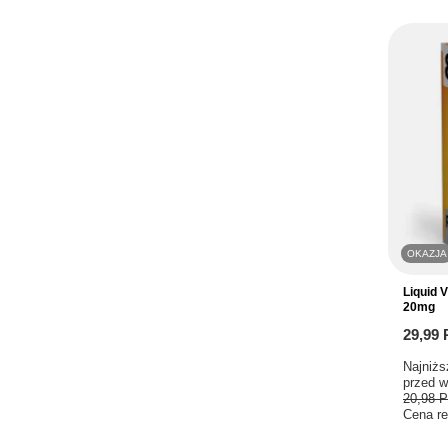
OKAZJA
Liquid V
20mg
29,99
Najniżs
przed w
20,98 
Cena re