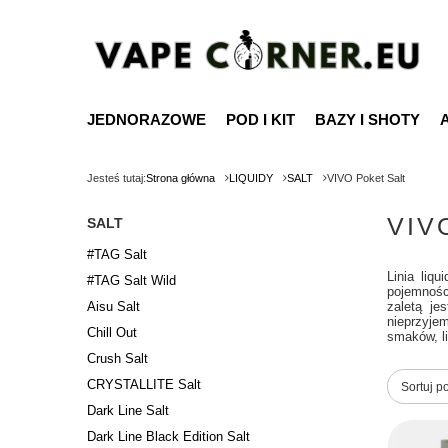
JEDNORAZOWE
POD I KIT
BAZY I SHOTY
Jesteś tutaj:
Strona główna
LIQUIDY
SALT
VIVO Poket Salt
VIV
SALT
#TAG Salt
Linia liq
#TAG Salt Wild
pojemnośc
Aisu Salt
zaletą je
nieprzyje
Chill Out
smaków, li
Crush Salt
CRYSTALLITE Salt
Zmień s
Sortuj p
Dark Line Salt
Dark Line Black Edition Salt