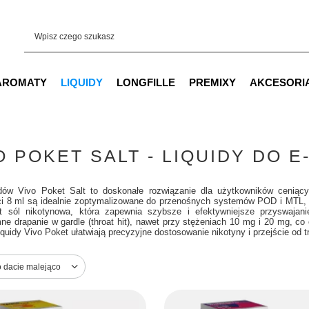
AROMATY
LIQUIDY
LONGFILLE
PREMIXY
AKCESORI
O POKET SALT - LIQUIDY DO 
uidów Vivo Poket Salt to doskonałe rozwiązanie dla użytkowników cenią
i 8 ml są idealnie zoptymalizowane do przenośnych systemów POD i MTL, el
st sól nikotynowa, która zapewnia szybsze i efektywniejsze przyswajani
mne drapanie w gardle (throat hit), nawet przy stężeniach 10 mg i 20 mg, 
quidy Vivo Poket ułatwiają precyzyjne dostosowanie nikotyny i przejście od 
ortowanie
o dacie malejąco