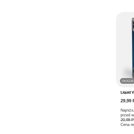
OKAZJA
Liquid 
29,99
Najniżs
przed w
20,98 
Cena re