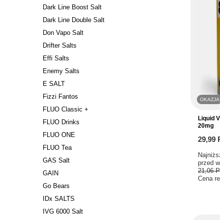
Dark Line Boost Salt
Dark Line Double Salt
Don Vapo Salt
Drifter Salts
Effi Salts
Enemy Salts
E SALT
Fizzi Fantos
OKAZJA
FLUO Classic +
Liquid 
FLUO Drinks
20mg
FLUO ONE
29,99
FLUO Tea
Najniżs
GAS Salt
przed w
21,06 
GAIN
Cena re
Go Bears
IDx SALTS
IVG 6000 Salt