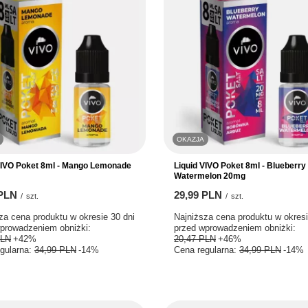
OKAZJA
VIVO Poket 8ml - Mango Lemonade
Liquid VIVO Poket 8ml - Blueberry
Watermelon 20mg
 PLN
29,99 PLN
/
szt.
/
szt.
za cena produktu w okresie 30 dni
Najniższa cena produktu w okresi
prowadzeniem obniżki:
przed wprowadzeniem obniżki:
PLN
+42%
20,47 PLN
+46%
gularna:
34,99 PLN
-14%
Cena regularna:
34,99 PLN
-14%