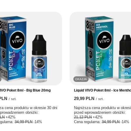
OKAZJA
VIVO Poket 8ml - Big Blue 20mg
Liquid VIVO Poket 8ml - Ice Menth
 PLN
29,99 PLN
/
szt.
/
szt.
za cena produktu w okresie 30 dni
Najniższa cena produktu w okresi
prowadzeniem obniżki:
przed wprowadzeniem obniżki:
PLN
+42%
21,12 PLN
+42%
gularna:
34,99 PLN
-14%
Cena regularna:
34,99 PLN
-14%