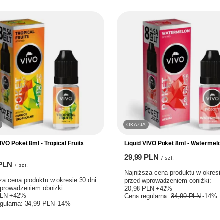
OKAZJA
IVO Poket 8ml - Tropical Fruits
Liquid VIVO Poket 8ml - Waterme
29,99 PLN
/
szt.
 PLN
/
szt.
Najniższa cena produktu w okresi
za cena produktu w okresie 30 dni
przed wprowadzeniem obniżki:
prowadzeniem obniżki:
20,98 PLN
+42%
PLN
+42%
Cena regularna:
34,99 PLN
-14%
gularna:
34,99 PLN
-14%