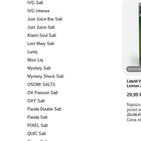
IVG Salt
IVG Intense
Just Juice Bar Salt
Just Juice Salt
Klarro Soul Salt
Lost Mary Salt
Luniq
Miss Liq
Mystery Salt
OKAZJA
Mystery Shock Salt
Liquid 
OSOM! SALTS
Lemon 
OX Passion Salt
29,99
OXY Salt
Najniżs
Panda Double Salt
przed w
20,98 
Panda Salt
Cena re
PIXEL Salt
QUIC Salt