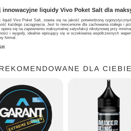
 innowacyjne liquidy Vivo Poket Salt dla maks
c liquid Vivo Poket Salt, stawia się na jakość potwierdzoną rygorystyczny
ność każdego zaciągnięcia. Jest to nieocenione dla zachowania stałego i 
 opiera się na zapewnieniu maksymalnej satysfakcji nikotynowej przy minima
ości i wygody, idealnie wpisujący się w oczekiwania współczesnych waperó
y format.
cej
REKOMENDOWANE DLA CIEBI