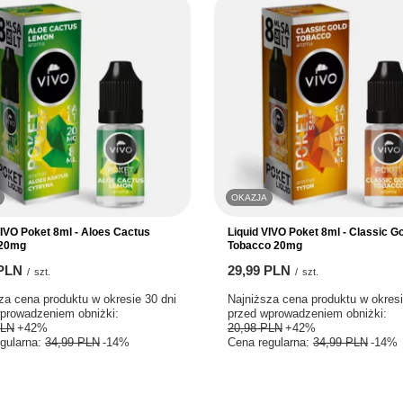
OKAZJA
VIVO Poket 8ml - Aloes Cactus
Liquid VIVO Poket 8ml - Classic G
20mg
Tobacco 20mg
 PLN
29,99 PLN
/
szt.
/
szt.
za cena produktu w okresie 30 dni
Najniższa cena produktu w okresi
prowadzeniem obniżki:
przed wprowadzeniem obniżki:
PLN
+42%
20,98 PLN
+42%
gularna:
34,99 PLN
-14%
Cena regularna:
34,99 PLN
-14%