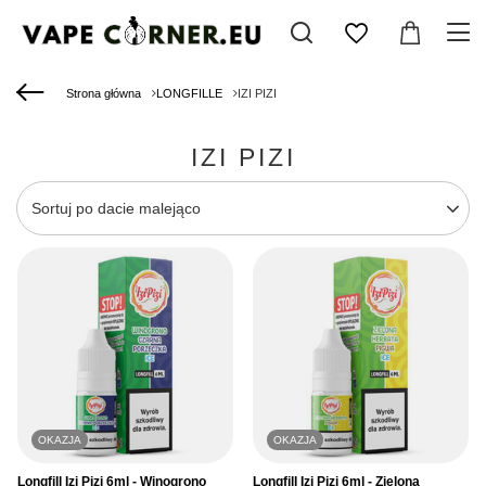
Strona główna
LONGFILLE
IZI PIZI
IZI PIZI
Zmień sortowanie
Sortuj po dacie malejąco
OKAZJA
OKAZJA
Longfill Izi Pizi 6ml - Winogrono
Longfill Izi Pizi 6ml - Zielona