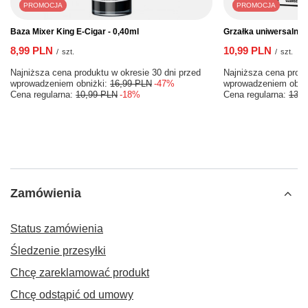
PROMOCJA
PROMOCJA
Baza Mixer King E-Cigar - 0,40ml
Grzałka uniwersalna
8,99 PLN
10,99 PLN
/
szt.
/
szt.
Najniższa cena produktu w okresie 30 dni przed
Najniższa cena produ
wprowadzeniem obniżki:
16,99 PLN
-47%
wprowadzeniem obni
Cena regularna:
10,99 PLN
-18%
Cena regularna:
13,9
Zamówienia
Status zamówienia
Śledzenie przesyłki
Chcę zareklamować produkt
Chcę odstąpić od umowy