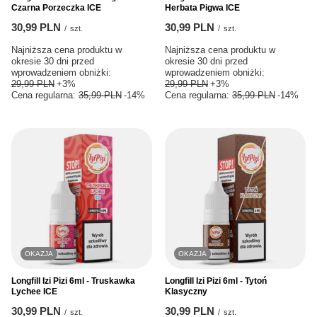
Czarna Porzeczka ICE
Herbata Pigwa ICE
30,99 PLN
30,99 PLN
/
szt.
/
szt.
Najniższa cena produktu w
Najniższa cena produktu w
okresie 30 dni przed
okresie 30 dni przed
wprowadzeniem obniżki:
wprowadzeniem obniżki:
29,99 PLN
+3%
29,99 PLN
+3%
Cena regularna:
35,99 PLN
-14%
Cena regularna:
35,99 PLN
-14%
OKAZJA
OKAZJA
Longfill Izi Pizi 6ml - Truskawka
Longfill Izi Pizi 6ml - Tytoń
Lychee ICE
Klasyczny
30,99 PLN
30,99 PLN
/
szt.
/
szt.