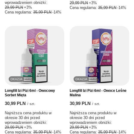
wprowadzeniem obniżki:
29,99 PLN
+3%
29,99 PLN
+3%
Cena regularna:
35,99 PLN
-14%
Cena regularna:
35,99 PLN
-14%
OKAZJA
OKAZJA
Longfill Izi Pizi 6ml - Owocowy
Longfill Izi Pizi 6ml - Owoce Leśne
Sorbet Mięta
Malina
30,99 PLN
30,99 PLN
/
szt.
/
szt.
Najniższa cena produktu w
Najniższa cena produktu w
okresie 30 dni przed
okresie 30 dni przed
wprowadzeniem obniżki:
wprowadzeniem obniżki:
29,99 PLN
+3%
29,99 PLN
+3%
Cena regularna:
35,99 PLN
-14%
Cena regularna:
35,99 PLN
-14%