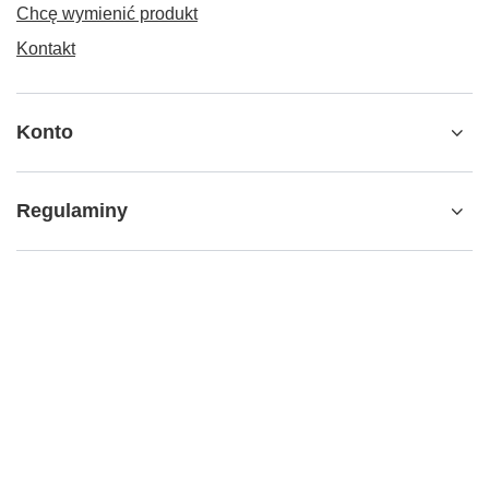
Chcę wymienić produkt
Kontakt
Konto
Regulaminy
+48 798 827 827
Pn. - Pt. : 11.00 - 20.00 Sb. : 11.00 - 17.00
info@vapecorner.eu
VapeCorner.eu
,
Koszykowa 70
,
00-671
Warszawa
W sklepie prezentujemy ceny brutto (z VAT).
Stawki VAT dla konsumentów z kraju:
Polska
.