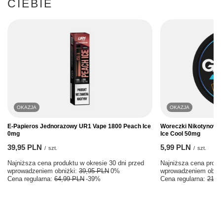
CIEBIE
OKAZJA
OKAZJA
E-Papieros Jednorazowy UR1 Vape 1800 Peach Ice
Woreczki Nikotynowe
0mg
Ice Cool 50mg
39,95 PLN
5,99 PLN
/
szt.
/
szt.
Najniższa cena produktu w okresie 30 dni przed
Najniższa cena produ
wprowadzeniem obniżki:
39,95 PLN
0%
wprowadzeniem obni
Cena regularna:
64,99 PLN
-39%
Cena regularna:
21,9