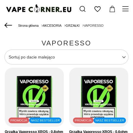
Strona główna
AKCESORIA
GRZAŁKI
VAPORESSO
VAPORESSO
Zmień sortowanie
Sortuj po dacie malejąco
PROMOCJA
NASZ BESTSELLER
PROMOCJA
NASZ BESTSELLER
Grzałka Vaporesso XROS - 0.8ohm
Grzałka Vaporesso XROS - 0.6ohm