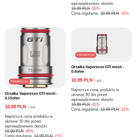
wprowadzeniem obniżki:
19,99 PLN
-55%
Cena regularna:
10,99 PLN
-18%
PROMOCJA
Grzałka Vaporesso GTI mesh -
0.4ohm
10,99 PLN
/
szt.
PROMOCJA
Najniższa cena produktu w
Grzałka Vaporesso GTI mesh -
okresie 30 dni przed
0.15ohm
wprowadzeniem obniżki:
19,99 PLN
-45%
10,99 PLN
/
szt.
Cena regularna:
13,99 PLN
-21%
Najniższa cena produktu w
okresie 30 dni przed
wprowadzeniem obniżki:
19,99 PLN
-45%
Cena regularna:
13,99 PLN
-21%