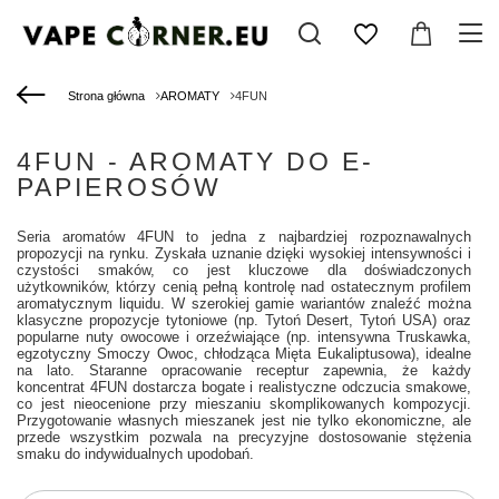
Strona główna
AROMATY
4FUN
4FUN - AROMATY DO E-
PAPIEROSÓW
Seria aromatów 4FUN to jedna z najbardziej rozpoznawalnych
propozycji na rynku. Zyskała uznanie dzięki wysokiej intensywności i
czystości smaków, co jest kluczowe dla doświadczonych
użytkowników, którzy cenią pełną kontrolę nad ostatecznym profilem
aromatycznym liquidu. W szerokiej gamie wariantów znaleźć można
klasyczne propozycje tytoniowe (np. Tytoń Desert, Tytoń USA) oraz
popularne nuty owocowe i orzeźwiające (np. intensywna Truskawka,
egzotyczny Smoczy Owoc, chłodząca Mięta Eukaliptusowa), idealne
na lato. Staranne opracowanie receptur zapewnia, że każdy
koncentrat 4FUN dostarcza bogate i realistyczne odczucia smakowe,
co jest nieocenione przy mieszaniu skomplikowanych kompozycji.
Przygotowanie własnych mieszanek jest nie tylko ekonomiczne, ale
przede wszystkim pozwala na precyzyjne dostosowanie stężenia
smaku do indywidualnych upodobań.