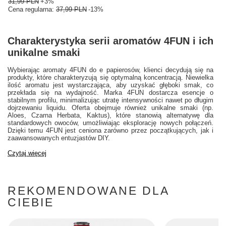
31,99 PLN
+3%
Cena regularna:
37,99 PLN
-13%
Charakterystyka serii aromatów 4FUN i ich
unikalne smaki
Wybierając aromaty 4FUN do e papierosów, klienci decydują się na
produkty, które charakteryzują się optymalną koncentracją. Niewielka
ilość aromatu jest wystarczająca, aby uzyskać głęboki smak, co
przekłada się na wydajność. Marka 4FUN dostarcza esencje o
stabilnym profilu, minimalizując utratę intensywności nawet po długim
dojrzewaniu liquidu. Oferta obejmuje również unikalne smaki (np.
Aloes, Czarna Herbata, Kaktus), które stanowią alternatywę dla
standardowych owoców, umożliwiając eksplorację nowych połączeń.
Dzięki temu 4FUN jest ceniona zarówno przez początkujących, jak i
zaawansowanych entuzjastów DIY.
Czytaj więcej
REKOMENDOWANE DLA
CIEBIE