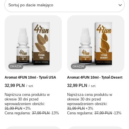
Zmień sortowanie
Sortuj po dacie malejąco
OKAZJA
OKAZJA
Aromat 4FUN 10ml - Tytoń USA
Aromat 4FUN 10ml - Tytoń Desert
32,99 PLN
32,99 PLN
/
szt.
/
szt.
Najniższa cena produktu w
Najniższa cena produktu w
okresie 30 dni przed
okresie 30 dni przed
wprowadzeniem obniżki:
wprowadzeniem obniżki:
31,99 PLN
+3%
31,99 PLN
+3%
Cena regularna:
37,99 PLN
-13%
Cena regularna:
37,99 PLN
-13%