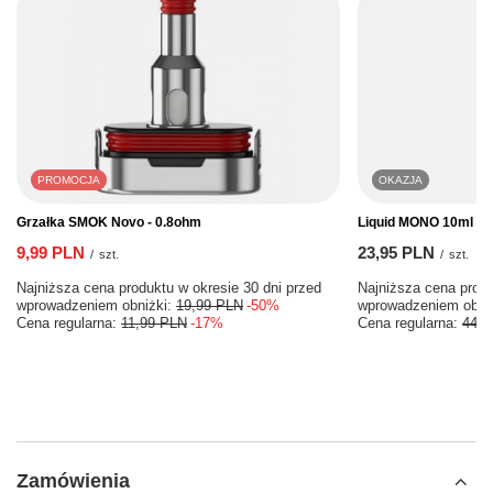
PROMOCJA
OKAZJA
Grzałka SMOK Novo - 0.8ohm
Liquid MONO 10ml - 
9,99 PLN
23,95 PLN
/
szt.
/
szt.
Najniższa cena produktu w okresie 30 dni przed
Najniższa cena produ
wprowadzeniem obniżki:
19,99 PLN
-50%
wprowadzeniem obni
Cena regularna:
11,99 PLN
-17%
Cena regularna:
44,9
Zamówienia