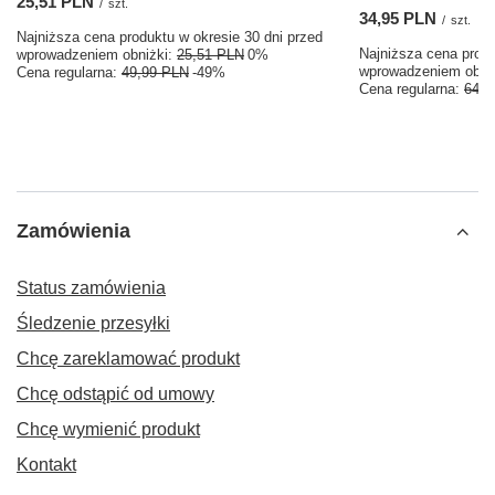
25,51 PLN
/
szt.
34,95 PLN
/
szt.
Najniższa cena produktu w okresie 30 dni przed
Najniższa cena produ
wprowadzeniem obniżki:
25,51 PLN
0%
wprowadzeniem obni
Cena regularna:
49,99 PLN
-49%
Cena regularna:
64,9
Zamówienia
Status zamówienia
Śledzenie przesyłki
Chcę zareklamować produkt
Chcę odstąpić od umowy
Chcę wymienić produkt
Kontakt