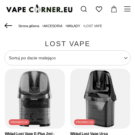
Strona główna
AKCESORIA
WKŁADY
LOST VAPE
LOST VAPE
Zmień sortowanie
Sortuj po dacie malejąco
PROMOCJA
PROMOCJA
Wkład Lost Vape E-Plus 2ml -
Wkład Lost Vape Ursa