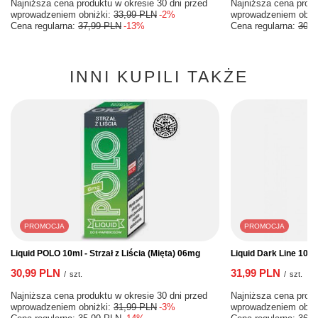
Najniższa cena produktu w okresie 30 dni przed
Najniższa cena produ
wprowadzeniem obniżki:
33,99 PLN
-2%
wprowadzeniem obni
Cena regularna:
37,99 PLN
-13%
Cena regularna:
30,9
INNI KUPILI TAKŻE
PROMOCJA
PROMOCJA
Liquid POLO 10ml - Strzał z Liścia (Mięta) 06mg
Liquid Dark Line 10m
30,99 PLN
31,99 PLN
/
szt.
/
szt.
Najniższa cena produktu w okresie 30 dni przed
Najniższa cena produ
wprowadzeniem obniżki:
31,99 PLN
-3%
wprowadzeniem obni