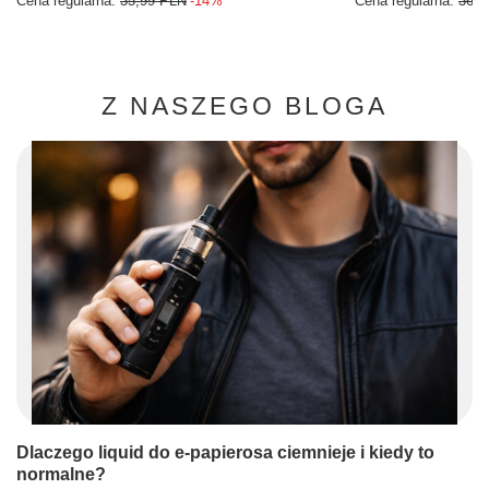
Cena regularna:
35,99 PLN
-14%
Cena regularna:
36,9
Z NASZEGO BLOGA
Dlaczego liquid do e-papierosa ciemnieje i kiedy to
normalne?