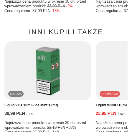
Najniższa cena produktu w okresie 30 dni przed
Najniższa cena produ
wprowadzeniem obniżki:
33,99 PLN
-2%
wprowadzeniem obni
Cena regularna:
37,99 PLN
-13%
Cena regularna:
37,9
INNI KUPILI TAKŻE
OKAZJA
PROMOCJA
Liquid VILT 10ml - Ice Mint 12mg
Liquid MONO 10ml - 
30,99 PLN
23,95 PLN
/
szt.
/
szt.
Najniższa cena produktu w okresie 30 dni przed
Najniższa cena produ
wprowadzeniem obniżki:
22,18 PLN
+39%
wprowadzeniem obni