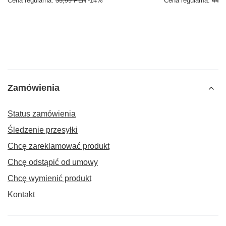
Cena regularna:
35,99 PLN
-14%
Cena regularna:
44,9
Zamówienia
Status zamówienia
Śledzenie przesyłki
Chcę zareklamować produkt
Chcę odstąpić od umowy
Chcę wymienić produkt
Kontakt