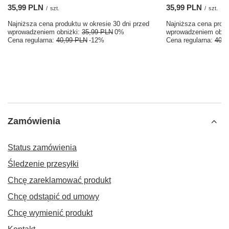
35,99 PLN
35,99 PLN
/
szt.
/
szt.
Najniższa cena produktu w okresie 30 dni przed
Najniższa cena produ
wprowadzeniem obniżki:
35,99 PLN
0%
wprowadzeniem obni
Cena regularna:
40,99 PLN
-12%
Cena regularna:
40,9
Zamówienia
Status zamówienia
Śledzenie przesyłki
Chcę zareklamować produkt
Chcę odstąpić od umowy
Chcę wymienić produkt