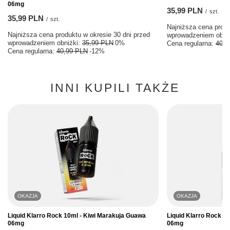
06mg
35,99 PLN
/
szt.
35,99 PLN
/
szt.
Najniższa cena produ
Najniższa cena produktu w okresie 30 dni przed
wprowadzeniem obni
wprowadzeniem obniżki:
35,99 PLN
0%
Cena regularna:
40,9
Cena regularna:
40,99 PLN
-12%
INNI KUPILI TAKŻE
OKAZJA
OKAZJA
Liquid Klarro Rock 10ml - Kiwi Marakuja Guawa
Liquid Klarro Rock 1
06mg
06mg