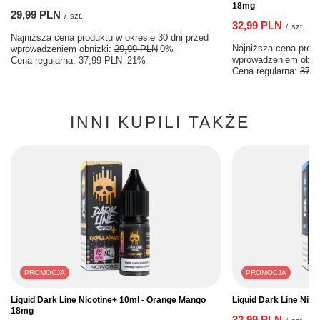
18mg
29,99 PLN
/
szt.
32,99 PLN
/
szt.
Najniższa cena produktu w okresie 30 dni przed
Najniższa cena produ
wprowadzeniem obniżki:
29,99 PLN
0%
wprowadzeniem obni
Cena regularna:
37,99 PLN
-21%
Cena regularna:
37,9
INNI KUPILI TAKŻE
PROMOCJA
PROMOCJA
Liquid Dark Line Nicotine+ 10ml - Orange Mango
Liquid Dark Line Nic
18mg
32,99 PLN