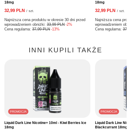
18mg
18mg
32,99 PLN
32,99 PLN
/
szt.
/
szt.
Najniższa cena produktu w okresie 30 dni przed
Najniższa cena produ
wprowadzeniem obniżki:
33,99 PLN
-2%
wprowadzeniem obni
Cena regularna:
37,99 PLN
-13%
Cena regularna:
37,9
INNI KUPILI TAKŻE
PROMOCJA
PROMOCJA
Liquid Dark Line Nicotine+ 10ml - Kiwi Berries Ice
Liquid Dark Line Nico
18mg
Blackcurrant 18mg