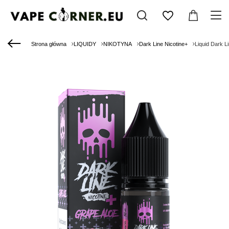
Strona główna
LIQUIDY
NIKOTYNA
Dark Line Nicotine+
Liquid Dark L