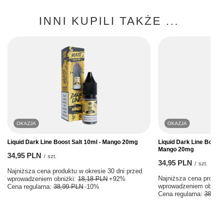
INNI KUPILI TAKŻE ...
OKAZJA
OKAZJA
Liquid Dark Line Boost Salt 10ml - Mango 20mg
Liquid Dark Line Boos
Mango 20mg
34,95 PLN
/
szt.
34,95 PLN
/
szt.
Najniższa cena produktu w okresie 30 dni przed
Najniższa cena produ
wprowadzeniem obniżki:
18,18 PLN
+92%
wprowadzeniem obni
Cena regularna:
38,99 PLN
-10%
Cena regularna:
38,9