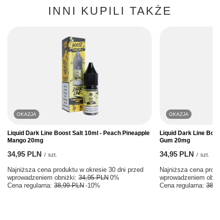
INNI KUPILI TAKŻE
OKAZJA
OKAZJA
Liquid Dark Line Boost Salt 10ml - Peach Pineapple
Liquid Dark Line Boos
Mango 20mg
Gum 20mg
34,95 PLN
34,95 PLN
/
szt.
/
szt.
Najniższa cena produktu w okresie 30 dni przed
Najniższa cena produ
wprowadzeniem obniżki:
34,95 PLN
0%
wprowadzeniem obni
Cena regularna:
38,99 PLN
-10%
Cena regularna:
38,9