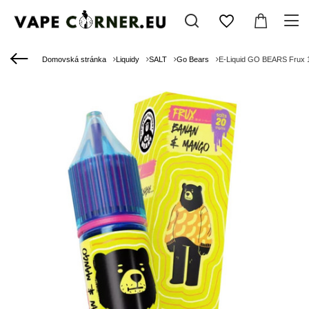
Domovská stránka
Liquidy
SALT
Go Bears
E-Liquid GO BEARS Frux