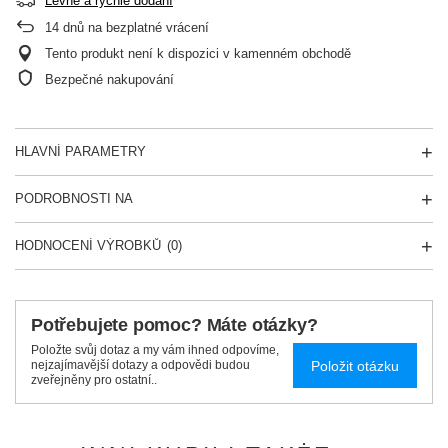
Levné a rychlé dodání
14
dnů na bezplatné vrácení
Tento produkt není k dispozici v kamenném obchodě
Bezpečné nakupování
HLAVNÍ PARAMETRY
PODROBNOSTI NA
HODNOCENÍ VÝROBKŮ
(0)
Potřebujete pomoc? Máte otázky?
Položte svůj dotaz a my vám ihned odpovíme,
Položit otázku
nejzajímavější dotazy a odpovědi budou
zveřejněny pro ostatní..