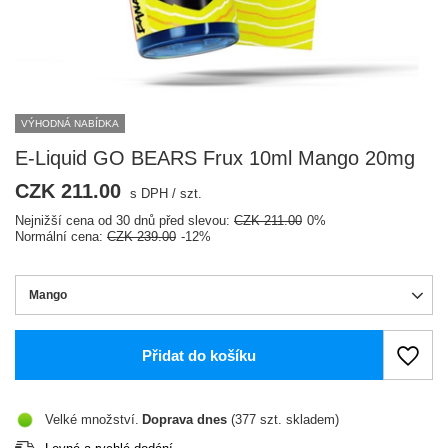
VÝHODNÁ NABÍDKA
E-Liquid GO BEARS Frux 10ml Mango 20mg
CZK 211.00
s DPH
/
szt.
Nejnižší cena od 30 dnů před slevou:
CZK 211.00
0%
Normální cena:
CZK 239.00
-12%
Mango
Přidat do košíku
Velké množství
Doprava
dnes
(377 szt. skladem)