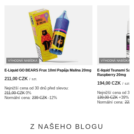
VÝHODNÁ NABÍDKA
VÝHODNÁ NABÍDKA
E-Liquid GO BEARS Frux 10ml Papája Malina 20mg
E-liquid Tsunami Salt
Raspberry 20mg
211,00 CZK
/
szt.
194,00 CZK
/
szt.
Nejnižší cena od 30 dnů před slevou:
Nejnižší cena od 30 
211,00 CZK
0%
139,00 CZK
+39%
Normální cena:
239 CZK
-12%
Normální cena:
222 
Z NAŠEHO BLOGU