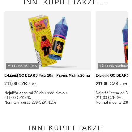
INNI KUPILI TAKŻE ...
VÝHODNÁ NABÍDKA
VÝHODNÁ NABÍDKA
E-Liquid GO BEARS Frux 10ml Papája Malina 20mg
E-Liquid GO BEARS F
211,00 CZK
211,00 CZK
/
szt.
/
szt.
Nejnižší cena od 30 dnů před slevou:
Nejnižší cena od 30 
211,00 CZK
0%
211,00 CZK
0%
Normální cena:
239 CZK
-12%
Normální cena:
239 
INNI KUPILI TAKŻE