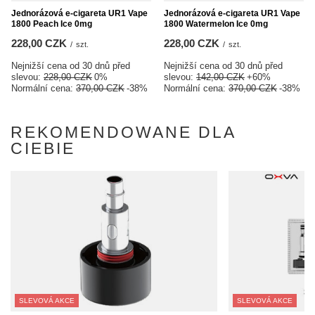
Jednorázová e-cigareta UR1 Vape
Jednorázová e-cigareta UR1 Vape
1800 Peach Ice 0mg
1800 Watermelon Ice 0mg
228,00 CZK
228,00 CZK
/
szt.
/
szt.
Nejnižší cena od 30 dnů před
Nejnižší cena od 30 dnů před
slevou:
228,00 CZK
0%
slevou:
142,00 CZK
+60%
Normální cena:
370,00 CZK
-38%
Normální cena:
370,00 CZK
-38%
REKOMENDOWANE DLA
CIEBIE
SLEVOVÁ AKCE
SLEVOVÁ AKCE