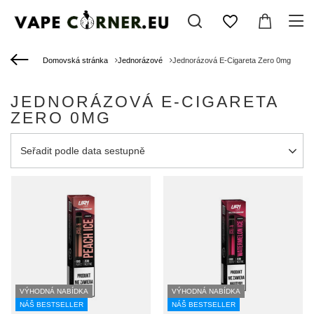
Domovská stránka
Jednorázové
Jednorázová E-Cigareta Zero 0mg
JEDNORÁZOVÁ E-CIGARETA
ZERO 0MG
Zmień sortowanie
Seřadit podle data sestupně
VÝHODNÁ NABÍDKA
VÝHODNÁ NABÍDKA
NÁŠ BESTSELLER
NÁŠ BESTSELLER