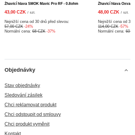
Žhavicí hlava SMOK Mavic Pro RF - 0.8ohm
Žhavicí hlava Oxva Xl
43,00 CZK
48,00 CZK
/
szt.
/
szt.
Nejnižší cena od 30 dnů před slevou:
Nejnižší cena od 30 
57,00 CZK
-24%
114,00 CZK
-57%
Normální cena:
68 CZK
-37%
Normální cena:
60 C
Objednávky
Stav objednávky
Sledování zásilek
Chci reklamovat produkt
Chci odstoupit od smlouvy
Chci produkt vyměnit
Kontakt