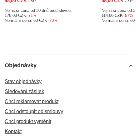
48,00 CZK
48,00 CZK
/
szt.
/
szt.
Nejnižší cena od 30 dnů před slevou:
Nejnižší cena od 30 
170,00 CZK
-71%
114,00 CZK
-57%
Normální cena:
60 CZK
-20%
Normální cena:
60 C
Objednávky
Stav objednávky
Sledování zásilek
Chci reklamovat produkt
Chci odstoupit od smlouvy
Chci produkt vyměnit
Kontakt