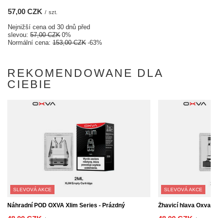
57,00 CZK
/
szt.
Nejnižší cena od 30 dnů před
slevou:
57,00 CZK
0%
Normální cena:
153,00 CZK
-63%
REKOMENDOWANE DLA
CIEBIE
SLEVOVÁ AKCE
SLEVOVÁ AKCE
Náhradní POD OXVA Xlim Series - Prázdný
Žhavicí hlava Oxva Xl