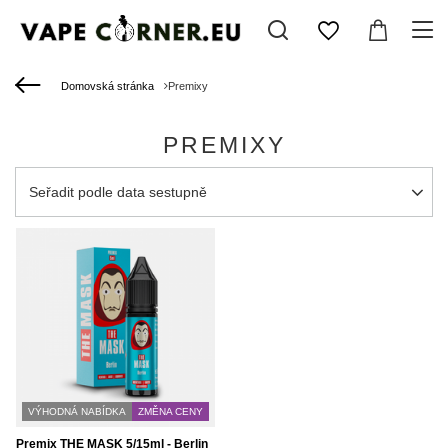
Domovská stránka
Premixy
PREMIXY
Zmień sortowanie
Seřadit podle data sestupně
VÝHODNÁ NABÍDKA
ZMĚNA CENY
Premix THE MASK 5/15ml - Berlin