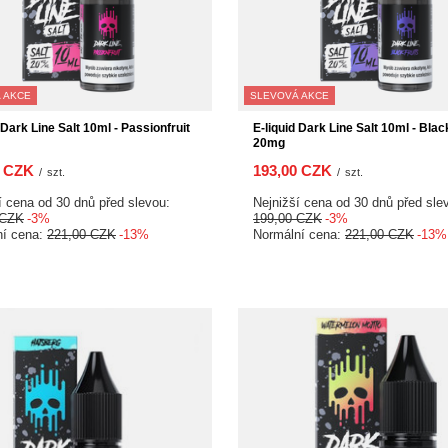
 AKCE
SLEVOVÁ AKCE
 Dark Line Salt 10ml - Passionfruit
E-liquid Dark Line Salt 10ml - Blac
20mg
0 CZK
193,00 CZK
/
szt.
/
szt.
í cena od 30 dnů před slevou:
Nejnižší cena od 30 dnů před sle
 CZK
-3%
199,00 CZK
-3%
ní cena:
221,00 CZK
-13%
Normální cena:
221,00 CZK
-13%