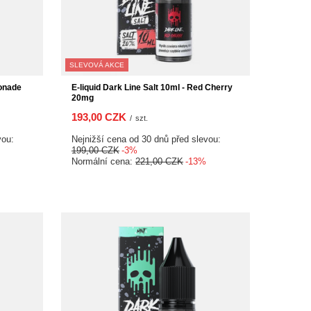
SLEVOVÁ AKCE
monade
E-liquid Dark Line Salt 10ml - Red Cherry
20mg
193,00 CZK
/
szt.
vou:
Nejnižší cena od 30 dnů před slevou:
199,00 CZK
-3%
Normální cena:
221,00 CZK
-13%