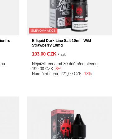
SLEVOVÁ AKCE
ionfru
E-liquid Dark Line Salt 10ml - Wild
Strawberry 10mg
193,00 CZK
/
szt.
vou:
Nejnižší cena od 30 dnů před slevou:
199,00 CZK
-3%
Normální cena:
221,00 CZK
-13%