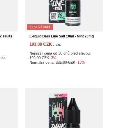
SLEVOVÁ AKCE
c Fruits
E-liquid Dark Line Salt 10ml - Mint 20mg
193,00 CZK
/
szt.
Nejnižší cena od 30 dnů před slevou:
vou:
199,00 CZK
-3%
Normální cena:
221,00 CZK
-13%