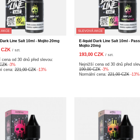
 AKCE
SLEVOVÁ AKCE
 Dark Line Salt 10ml - Mojito 20mg
E-liquid Dark Line Salt 10ml - Pass
Mojito 20mg
0 CZK
/
szt.
193,00 CZK
/
szt.
í cena od 30 dnů před slevou:
Nejnižší cena od 30 dnů před sle
 CZK
-3%
199,00 CZK
-3%
ní cena:
221,00 CZK
-13%
Normální cena:
221,00 CZK
-13%