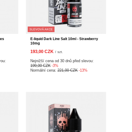
SLEVOVÁ AKCE
les
E-liquid Dark Line Salt 10ml - Strawberry
10mg
193,00 CZK
/
szt.
vou:
Nejnižší cena od 30 dnů před slevou:
199,00 CZK
-3%
Normální cena:
221,00 CZK
-13%