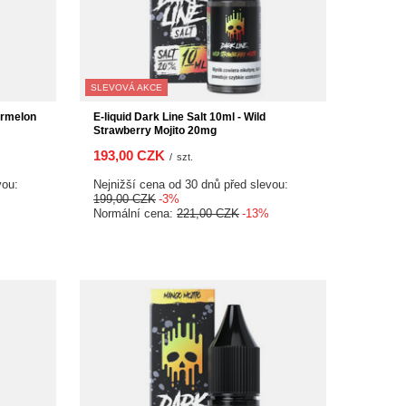
SLEVOVÁ AKCE
ermelon
E-liquid Dark Line Salt 10ml - Wild
Strawberry Mojito 20mg
193,00 CZK
/
szt.
vou:
Nejnižší cena od 30 dnů před slevou:
199,00 CZK
-3%
Normální cena:
221,00 CZK
-13%