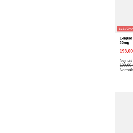
SLEVOVÁ
E-liquid
20mg
193,0
Nejnižš
199,00
Normál