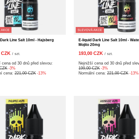
 AKCE
SLEVOVÁ AKCE
 Dark Line Salt 10ml - Hajsberg
E-liquid Dark Line Salt 10ml - Wat
Mojito 20mg
0 CZK
193,00 CZK
/
szt.
/
szt.
í cena od 30 dnů před slevou:
Nejnižší cena od 30 dnů před sle
 CZK
-3%
199,00 CZK
-3%
ní cena:
221,00 CZK
-13%
Normální cena:
221,00 CZK
-13%