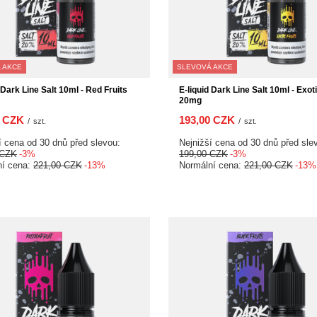
 AKCE
SLEVOVÁ AKCE
 Dark Line Salt 10ml - Red Fruits
E-liquid Dark Line Salt 10ml - Exoti
20mg
0 CZK
193,00 CZK
/
szt.
/
szt.
í cena od 30 dnů před slevou:
Nejnižší cena od 30 dnů před sle
 CZK
-3%
199,00 CZK
-3%
ní cena:
221,00 CZK
-13%
Normální cena:
221,00 CZK
-13%