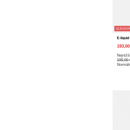
SLEVOVÁ
E-liquid
193,0
Nejnižš
199,00
Normál