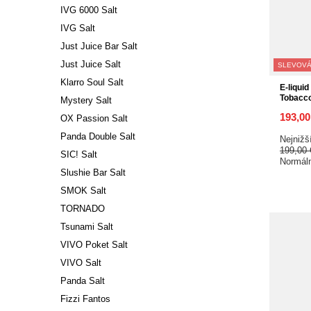
IVG 6000 Salt
IVG Salt
Just Juice Bar Salt
Just Juice Salt
SLEVOVÁ
Klarro Soul Salt
E-liqui
Tobacc
Mystery Salt
193,0
OX Passion Salt
Panda Double Salt
Nejnižš
199,00
SIC! Salt
Normál
Slushie Bar Salt
SMOK Salt
TORNADO
Tsunami Salt
VIVO Poket Salt
VIVO Salt
Panda Salt
Fizzi Fantos