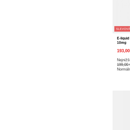
SLEVOVÁ
E-liqui
10mg
193,0
Nejnižš
199,00
Normál