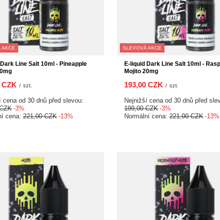
 AKCE
SLEVOVÁ AKCE
 Dark Line Salt 10ml - Pineapple
E-liquid Dark Line Salt 10ml - Ras
20mg
Mojito 20mg
0 CZK
193,00 CZK
/
szt.
/
szt.
í cena od 30 dnů před slevou:
Nejnižší cena od 30 dnů před sle
 CZK
-3%
199,00 CZK
-3%
ní cena:
221,00 CZK
-13%
Normální cena:
221,00 CZK
-13%