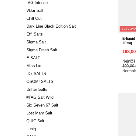
IVG Intense
VBar Salt
Chill Out
Dark Line Black Edition Salt
SLEVOVÁ
Effi Salts
E-liquid
Sigma Salt
20mg
Sigma Fresh Salt
193,0
E SALT
Nejnižš
Miss Liq
199,00
Normál
IDx SALTS
OSOM! SALTS
Drifter Salts
#TAG Salt Wild
Six Seven 67 Salt
Lost Mary Salt
QUIC Salt
Luniq