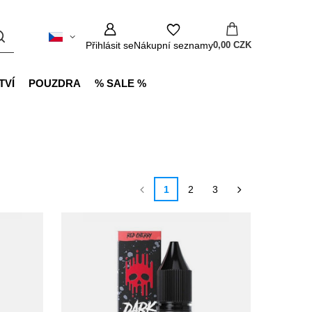
Přihlásit se
Nákupní seznamy
0,00 CZK
TVÍ
POUZDRA
% SALE %
1
2
3