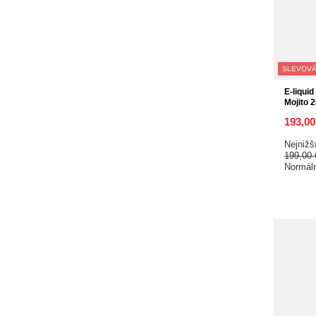
SLEVOVÁ
E-liquid
Mojito 
193,0
Nejnižš
199,00
Normál