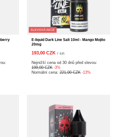
SLEVOVÁ AKCE
pberry
E-liquid Dark Line Salt 10ml - Mango Mojito
20mg
193,00 CZK
/
szt.
vou:
Nejnižší cena od 30 dnů před slevou:
199,00 CZK
-3%
Normální cena:
221,00 CZK
-13%