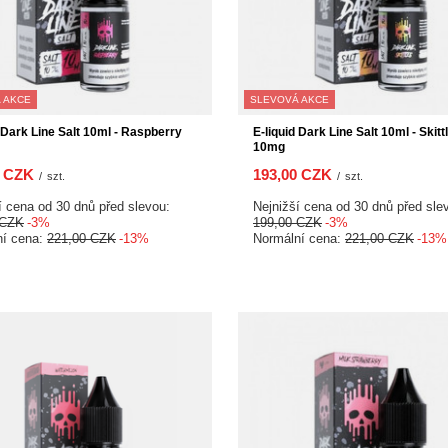
 AKCE
SLEVOVÁ AKCE
d Dark Line Salt 10ml - Raspberry
E-liquid Dark Line Salt 10ml - Skitt
10mg
0 CZK
193,00 CZK
/
szt.
/
szt.
í cena od 30 dnů před slevou:
Nejnižší cena od 30 dnů před sle
 CZK
-3%
199,00 CZK
-3%
ní cena:
221,00 CZK
-13%
Normální cena:
221,00 CZK
-13%