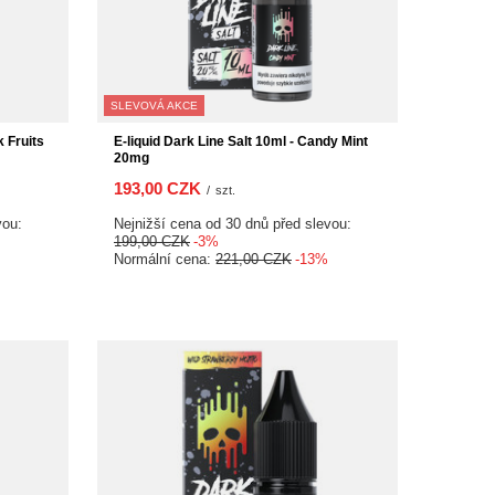
SLEVOVÁ AKCE
k Fruits
E-liquid Dark Line Salt 10ml - Candy Mint
20mg
193,00 CZK
/
szt.
vou:
Nejnižší cena od 30 dnů před slevou:
199,00 CZK
-3%
Normální cena:
221,00 CZK
-13%