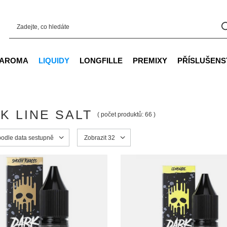
AROMA
LIQUIDY
LONGFILLE
PREMIXY
PŘÍSLUŠENS
K LINE SALT
( počet produktů:
66
)
ortowanie
podle data sestupně
Zmień ilość wyświetlanych produktów
Zobrazit 32