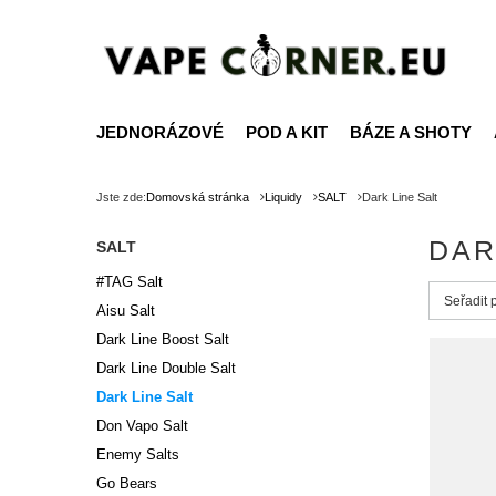
JEDNORÁZOVÉ
POD A KIT
BÁZE A SHOTY
Jste zde:
Domovská stránka
Liquidy
SALT
Dark Line Salt
DAR
SALT
#TAG Salt
Zmień s
Seřadit 
Aisu Salt
Dark Line Boost Salt
Dark Line Double Salt
Dark Line Salt
Don Vapo Salt
Enemy Salts
Go Bears