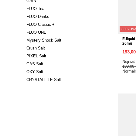
GAIN
FLUO Tea
FLUO Drinks
FLUO Classic +
SLEVOVÁ
FLUO ONE
E-liquid
Mystery Shock Salt
20mg
Crush Salt
193,0
PIXEL Salt
Nejnižš
GAS Salt
199,00
Normál
OXY Salt
CRYSTALLITE Salt