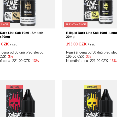
 AKCE
SLEVOVÁ AKCE
d Dark Line Salt 10ml - Smooth
E-liquid Dark Line Salt 10ml - Le
o 20mg
20mg
0 CZK
193,00 CZK
/
szt.
/
szt.
í cena od 30 dnů před slevou:
Nejnižší cena od 30 dnů před sle
 CZK
-3%
199,00 CZK
-3%
ní cena:
221,00 CZK
-13%
Normální cena:
221,00 CZK
-13%