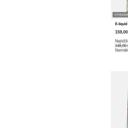
VÝHODNÁ
E-liqui
159,0
Nejnižš
148,00
Normál