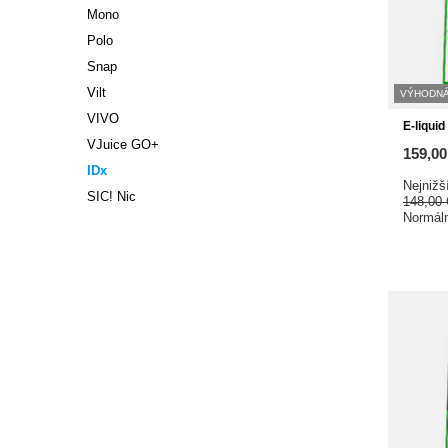
Mono
Polo
Snap
Vilt
VÝHODNÁ
VIVO
E-liqui
VJuice GO+
159,0
IDx
Nejnižš
SIC! Nic
148,00
Normál