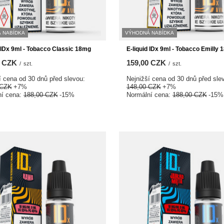
 NABÍDKA
VÝHODNÁ NABÍDKA
d IDx 9ml - Tobacco Classic 18mg
E-liquid IDx 9ml - Tobacco Emilly
0 CZK
159,00 CZK
/
szt.
/
szt.
í cena od 30 dnů před slevou:
Nejnižší cena od 30 dnů před sle
 CZK
+7%
148,00 CZK
+7%
ní cena:
188,00 CZK
-15%
Normální cena:
188,00 CZK
-15%