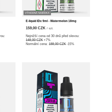
VÝHODNÁ NABÍDKA
E-liquid IDx 9ml - Watermelon 18mg
159,00 CZK
/
szt.
vou:
Nejnižší cena od 30 dnů před slevou:
148,00 CZK
+7%
Normální cena:
188,00 CZK
-15%