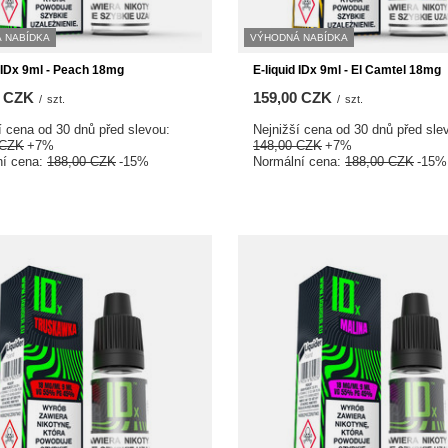
 NABÍDKA
VÝHODNÁ NABÍDKA
d IDx 9ml - Peach 18mg
E-liquid IDx 9ml - El Camtel 18mg
0 CZK
159,00 CZK
/
szt.
/
szt.
í cena od 30 dnů před slevou:
Nejnižší cena od 30 dnů před sle
 CZK
+7%
148,00 CZK
+7%
ní cena:
188,00 CZK
-15%
Normální cena:
188,00 CZK
-15%