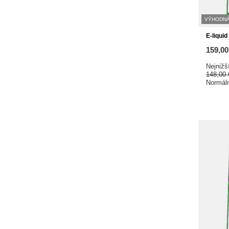
VÝHODNÁ
E-liqui
159,0
Nejnižš
148,00
Normál