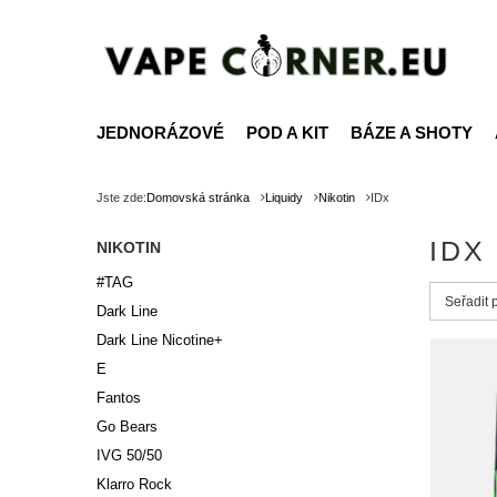
JEDNORÁZOVÉ
POD A KIT
BÁZE A SHOTY
Jste zde:
Domovská stránka
Liquidy
Nikotin
IDx
IDX
NIKOTIN
#TAG
Zmień s
Seřadit 
Dark Line
Dark Line Nicotine+
E
Fantos
Go Bears
IVG 50/50
Klarro Rock