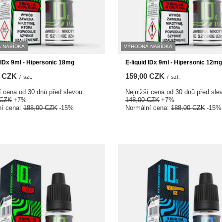
 NABÍDKA
VÝHODNÁ NABÍDKA
d IDx 9ml - Hipersonic 18mg
E-liquid IDx 9ml - Hipersonic 12mg
0 CZK
159,00 CZK
/
szt.
/
szt.
í cena od 30 dnů před slevou:
Nejnižší cena od 30 dnů před sle
 CZK
+7%
148,00 CZK
+7%
ní cena:
188,00 CZK
-15%
Normální cena:
188,00 CZK
-15%