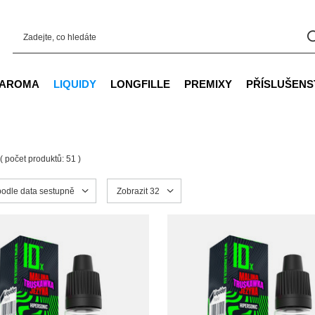
AROMA
LIQUIDY
LONGFILLE
PREMIXY
PŘÍSLUŠENS
( počet produktů:
51
)
ortowanie
podle data sestupně
Zmień ilość wyświetlanych produktów
Zobrazit 32