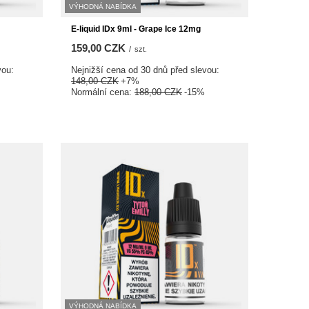
VÝHODNÁ NABÍDKA
E-liquid IDx 9ml - Grape Ice 12mg
159,00 CZK
/
szt.
vou:
Nejnižší cena od 30 dnů před slevou:
148,00 CZK
+7%
Normální cena:
188,00 CZK
-15%
VÝHODNÁ NABÍDKA