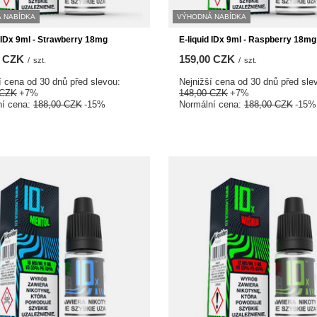
 NABÍDKA
VÝHODNÁ NABÍDKA
d IDx 9ml - Strawberry 18mg
E-liquid IDx 9ml - Raspberry 18mg
0 CZK
159,00 CZK
/
szt.
/
szt.
í cena od 30 dnů před slevou:
Nejnižší cena od 30 dnů před sle
 CZK
+7%
148,00 CZK
+7%
ní cena:
188,00 CZK
-15%
Normální cena:
188,00 CZK
-15%