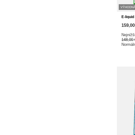
VÝHODNÁ
E-liqui
159,0
Nejnižš
148,00
Normál