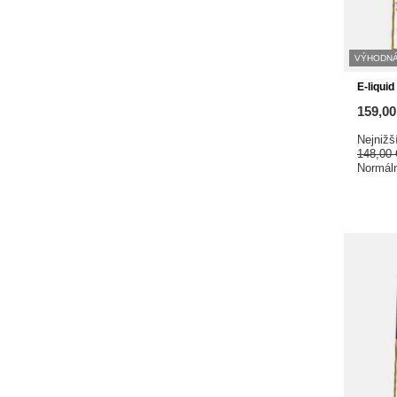
VÝHODNÁ
E-liqui
159,0
Nejnižš
148,00
Normál