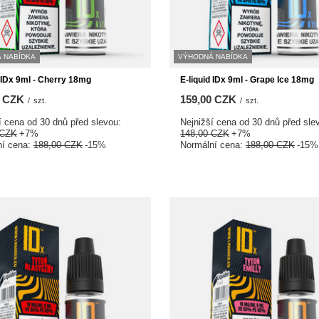
 NABÍDKA
VÝHODNÁ NABÍDKA
d IDx 9ml - Cherry 18mg
E-liquid IDx 9ml - Grape Ice 18mg
0 CZK
159,00 CZK
/
szt.
/
szt.
í cena od 30 dnů před slevou:
Nejnižší cena od 30 dnů před sle
 CZK
+7%
148,00 CZK
+7%
ní cena:
188,00 CZK
-15%
Normální cena:
188,00 CZK
-15%