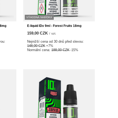
VÝHODNÁ NABÍDKA
 18mg
E-liquid IDx 9ml - Forest Fruits 18mg
159,00 CZK
/
szt.
vou:
Nejnižší cena od 30 dnů před slevou:
148,00 CZK
+7%
Normální cena:
188,00 CZK
-15%