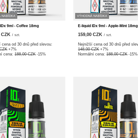
 NABÍDKA
VÝHODNÁ NABÍDKA
d IDx 9ml - Coffee 18mg
E-liquid IDx 9ml - Apple-Mint 18mg
0 CZK
159,00 CZK
/
szt.
/
szt.
í cena od 30 dnů před slevou:
Nejnižší cena od 30 dnů před sle
 CZK
+7%
148,00 CZK
+7%
ní cena:
188,00 CZK
-15%
Normální cena:
188,00 CZK
-15%