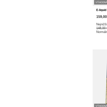
VÝHODNÁ
E-liqui
159,0
Nejnižš
148,00
Normál
VÝHODNÁ