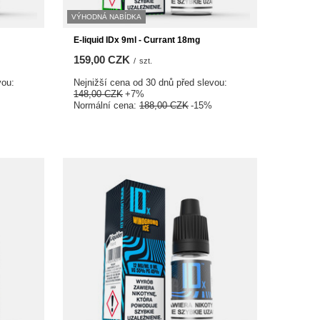
VÝHODNÁ NABÍDKA
E-liquid IDx 9ml - Currant 18mg
159,00 CZK
/
szt.
vou:
Nejnižší cena od 30 dnů před slevou:
148,00 CZK
+7%
Normální cena:
188,00 CZK
-15%