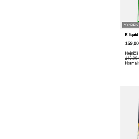
VÝHODNÁ
E-liqui
159,0
Nejnižš
148,00
Normál