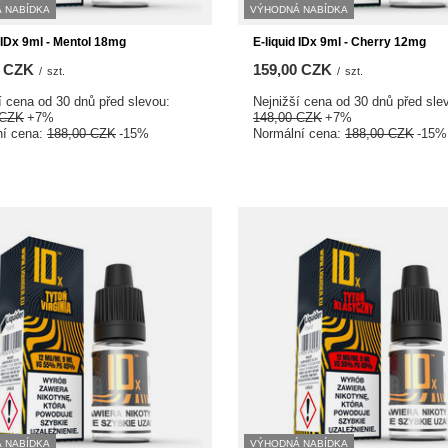
 NABÍDKA
VÝHODNÁ NABÍDKA
d IDx 9ml - Mentol 18mg
E-liquid IDx 9ml - Cherry 12mg
0 CZK
159,00 CZK
/
szt.
/
szt.
í cena od 30 dnů před slevou:
Nejnižší cena od 30 dnů před sle
 CZK
+7%
148,00 CZK
+7%
ní cena:
188,00 CZK
-15%
Normální cena:
188,00 CZK
-15%
 NABÍDKA
VÝHODNÁ NABÍDKA