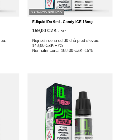
VÝHODNÁ NABÍDKA
E-liquid IDx 9ml - Candy ICE 18mg
159,00 CZK
/
szt.
vou:
Nejnižší cena od 30 dnů před slevou:
148,00 CZK
+7%
Normální cena:
188,00 CZK
-15%