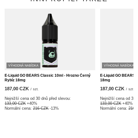
VÝHODNÁ NABÍDKA
VÝHODNÁ NABÍDKA
E-Liquid GO BEARS Classic 10ml - Hrozno Černý
E-Liquid GO BEARS Cl
Rybíz 18mg
18mg
187,00 CZK
187,00 CZK
/
szt.
/
szt.
Nejnižší cena od 30 dnů před slevou:
Nejnižší cena od 30 
133,00 CZK
+40%
133,00 CZK
+40%
Normální cena:
216 CZK
-13%
Normální cena:
216 