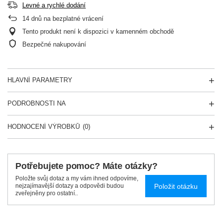
Levné a rychlé dodání
14
dnů na bezplatné vrácení
Tento produkt není k dispozici v kamenném obchodě
Bezpečné nakupování
HLAVNÍ PARAMETRY
PODROBNOSTI NA
HODNOCENÍ VÝROBKŮ
(0)
Potřebujete pomoc? Máte otázky?
Položte svůj dotaz a my vám ihned odpovíme,
Položit otázku
nejzajímavější dotazy a odpovědi budou
zveřejněny pro ostatní..