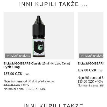
INNI KUPILI TAKŻE ...
VÝHODNÁ NABÍDKA
VÝHODNÁ NABÍDKA
E-Liquid GO BEARS Classic 10ml - Hrozno Černý
E-Liquid GO BEARS C
Rybíz 18mg
187,00 CZK
/
szt.
187,00 CZK
/
szt.
Nejnižší cena od 30 
Nejnižší cena od 30 dnů před slevou:
133,00 CZK
+40%
133,00 CZK
+40%
Normální cena:
216 
Normální cena:
216 CZK
-13%
INNI KUPILI TAKŻE