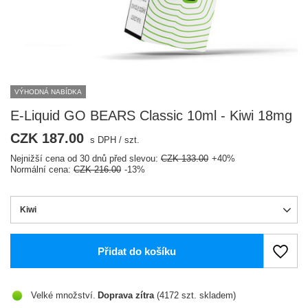
VÝHODNÁ NABÍDKA
E-Liquid GO BEARS Classic 10ml - Kiwi 18mg
CZK 187.00
s DPH
/
szt.
Nejnižší cena od 30 dnů před slevou:
CZK 133.00
+40%
Normální cena:
CZK 216.00
-13%
Kiwi
Přidat do košíku
Velké množství
Doprava
zítra
(4172 szt. skladem)