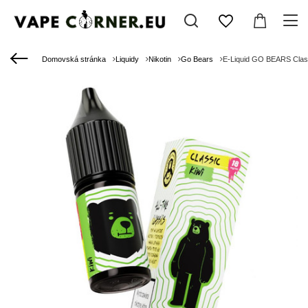
Domovská stránka
Liquidy
Nikotin
Go Bears
E-Liquid GO BEARS Class