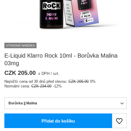
VÝHODNÁ NABÍDKA
E-Liquid Klarro Rock 10ml - Borůvka Malina
03mg
CZK 205.00
s DPH
/
szt.
Nejnižší cena od 30 dnů před slevou:
CZK 205.00
0%
Normální cena:
CZK 234.00
-12%
Borůvka || Malina
Přidat do košíku