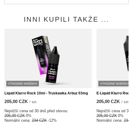
INNI KUPILI TAKŻE ...
VÝHODNÁ NABÍDKA
VÝHODNÁ NABÍDKA
Liquid Klarro Rock 10ml - Truskawka Arbuz 03mg
E-Liquid Klarro Rock
205,00 CZK
205,00 CZK
/
szt.
/
szt.
Nejnižší cena od 30 dnů před slevou:
Nejnižší cena od 30 
205,00 CZK
0%
205,00 CZK
0%
Normální cena:
234 CZK
-12%
Normální cena:
234 