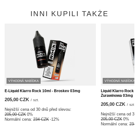
INNI KUPILI TAKŻE
VÝHODNÁ NABÍDKA
VÝHODNÁ NABÍDKA
E-Liquid Klarro Rock 10ml - Broskev 03mg
Liquid Klarro Rock 1
Żurawinowa 03mg
205,00 CZK
/
szt.
205,00 CZK
/
szt.
Nejnižší cena od 30 dnů před slevou:
Nejnižší cena od 30 
205,00 CZK
0%
205,00 CZK
0%
Normální cena:
234 CZK
-12%
Normální cena:
234 