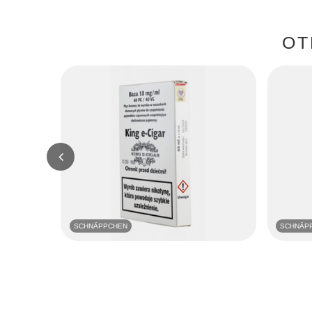
OT
SCHNÄPPCHEN
SCHNÄP
Nikotin-Shot King E-Cigar 6 x 10ml 60/40 - 18mg
Longfill Da
36,37 EUR
7,04 EUR
/
szt.
Niedrigster Preis in 30 Tagen vor Rabatt:
Niedrigster
28,15 EUR
+29%
6,80 EUR