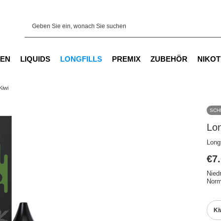
EN
LIQUIDS
LONGFILLS
PREMIX
ZUBEHÖR
NIKOT
Kiwi
SCH
Lon
Longf
€7
Nied
Norm
Ki