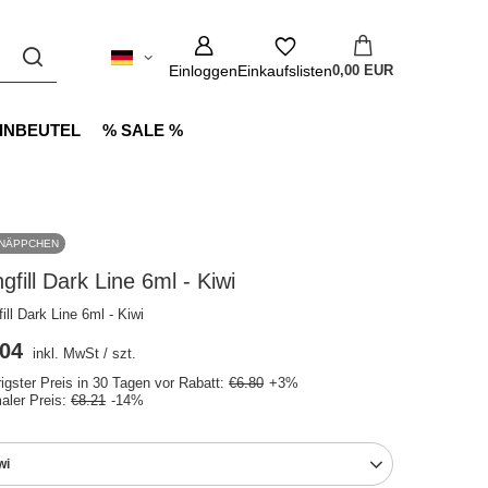
Einloggen
Einkaufslisten
0,00 EUR
INBEUTEL
% SALE %
NÄPPCHEN
gfill Dark Line 6ml - Kiwi
ill Dark Line 6ml - Kiwi
.04
inkl. MwSt
/
szt.
rigster Preis in 30 Tagen vor Rabatt:
€6.80
+3%
aler Preis:
€8.21
-14%
wi