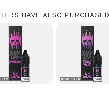
HERS HAVE ALSO PURCHASED 
PCHEN
SCHNÄPPCHEN
rk Line 6ml - Raspberry
Longfill Dark Line 6ml - Forest Fruits
7,04 EUR
/
szt.
/
szt.
 Preis in 30 Tagen vor Rabatt:
Niedrigster Preis in 30 Tagen vor Rab
+3%
6,80 EUR
+3%