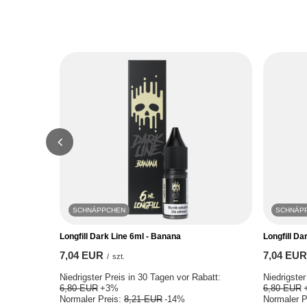
SCHNÄPPCHEN
SCHNÄP
Longfill Dark Line 6ml - Banana
Longfill Da
7,04 EUR
7,04 EUR
/
szt.
Niedrigster Preis in 30 Tagen vor Rabatt:
Niedrigster
6,80 EUR
+3%
6,80 EUR
Normaler Preis:
8,21 EUR
-14%
Normaler P