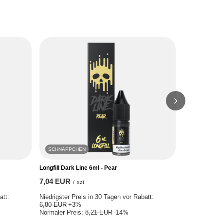
SCHNÄPPCHEN
SCHNÄPP
Longfill Dark Line 6ml - Pear
Longfill Dar
7,04 EUR
7,04 EUR
/
szt.
att:
Niedrigster Preis in 30 Tagen vor Rabatt:
Niedrigster 
6,80 EUR
+3%
6,80 EUR
+
Normaler Preis:
8,21 EUR
-14%
Normaler Pr