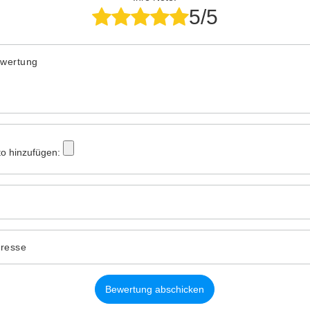
5/5
ewertung
to hinzufügen:
dresse
Bewertung abschicken