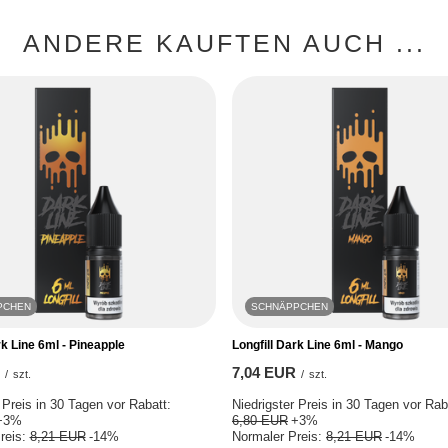
ANDERE KAUFTEN AUCH ...
PCHEN
SCHNÄPPCHEN
rk Line 6ml - Pineapple
Longfill Dark Line 6ml - Mango
7,04 EUR
/
szt.
/
szt.
 Preis in 30 Tagen vor Rabatt:
Niedrigster Preis in 30 Tagen vor Rab
+3%
6,80 EUR
+3%
reis:
8,21 EUR
-14%
Normaler Preis:
8,21 EUR
-14%