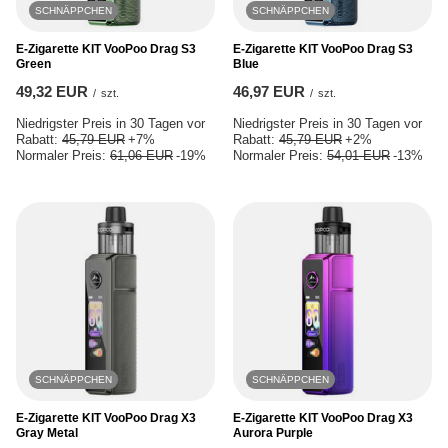
SCHNÄPPCHEN
SCHNÄPPCHEN
E-Zigarette KIT VooPoo Drag S3
E-Zigarette KIT VooPoo Drag S3
Green
Blue
49,32 EUR
46,97 EUR
/
szt.
/
szt.
Niedrigster Preis in 30 Tagen vor
Niedrigster Preis in 30 Tagen vor
Rabatt:
45,79 EUR
+7%
Rabatt:
45,79 EUR
+2%
Normaler Preis:
61,06 EUR
-19%
Normaler Preis:
54,01 EUR
-13%
SCHNÄPPCHEN
SCHNÄPPCHEN
E-Zigarette KIT VooPoo Drag X3
E-Zigarette KIT VooPoo Drag X3
Gray Metal
Aurora Purple