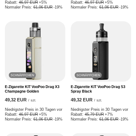
Rabatt:
46,97 EUR
+5%
Rabatt:
46,97 EUR
+5%
Normaler Preis:
61,06 EUR
-19%
Normaler Preis:
61,06 EUR
-19%
SCHNÄPPCHEN
SCHNÄPPCHEN
E-Zigarette KIT VooPoo Drag X3
E-Zigarette KIT VooPoo Drag S3
Champagne Golden
Spray Black
49,32 EUR
49,32 EUR
/
szt.
/
szt.
Niedrigster Preis in 30 Tagen vor
Niedrigster Preis in 30 Tagen vor
Rabatt:
46,97 EUR
+5%
Rabatt:
45,79 EUR
+7%
Normaler Preis:
61,06 EUR
-19%
Normaler Preis:
61,06 EUR
-19%