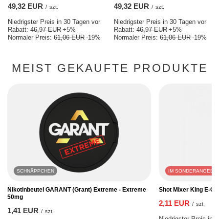
49,32 EUR
49,32 EUR
/
szt.
/
szt.
Niedrigster Preis in 30 Tagen vor
Niedrigster Preis in 30 Tagen vor
Rabatt:
46,97 EUR
+5%
Rabatt:
46,97 EUR
+5%
Normaler Preis:
61,06 EUR
-19%
Normaler Preis:
61,06 EUR
-19%
MEIST GEKAUFTE PRODUKTE
SCHNÄPPCHEN
IM SONDERANGEBO
Nikotinbeutel GARANT (Grant) Extreme - Extreme
Shot Mixer King E-Cig
50mg
2,11 EUR
/
szt.
1,41 EUR
/
szt.
Niedrigster Preis in 