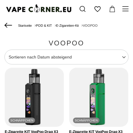
Startseite
POD & KIT
E-Zigaretten-Kit
VOOPOO
VOOPOO
Sortierung ändern
Sortieren nach Datum absteigend
SCHNÄPPCHEN
SCHNÄPPCHEN
E-Zigarette KIT VooPoo Drag X3
E-Zigarette KIT VooPoo Drag X3