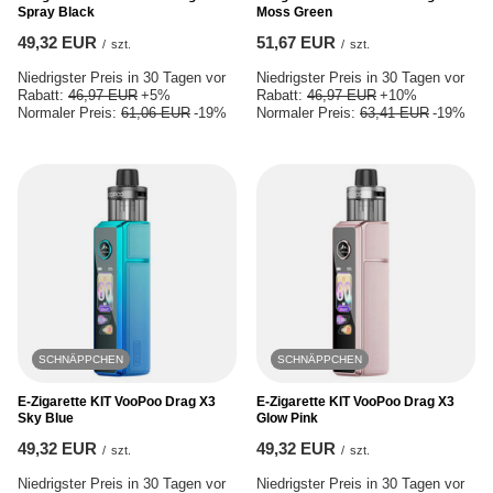
Spray Black
Moss Green
49,32 EUR
51,67 EUR
/
szt.
/
szt.
Niedrigster Preis in 30 Tagen vor
Niedrigster Preis in 30 Tagen vor
Rabatt:
46,97 EUR
+5%
Rabatt:
46,97 EUR
+10%
Normaler Preis:
61,06 EUR
-19%
Normaler Preis:
63,41 EUR
-19%
SCHNÄPPCHEN
SCHNÄPPCHEN
E-Zigarette KIT VooPoo Drag X3
E-Zigarette KIT VooPoo Drag X3
Sky Blue
Glow Pink
49,32 EUR
49,32 EUR
/
szt.
/
szt.
Niedrigster Preis in 30 Tagen vor
Niedrigster Preis in 30 Tagen vor