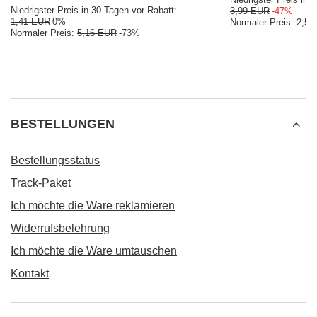
Niedrigster Preis in 30 Tagen vor Rabatt:
3,99 EUR
-47%
1,41 EUR
0%
Normaler Preis:
2,58
Normaler Preis:
5,16 EUR
-73%
BESTELLUNGEN
Bestellungsstatus
Track-Paket
Ich möchte die Ware reklamieren
Widerrufsbelehrung
Ich möchte die Ware umtauschen
Kontakt