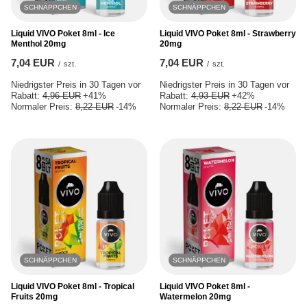
SCHNÄPPCHEN
SCHNÄPPCHEN
Liquid VIVO Poket 8ml - Ice
Liquid VIVO Poket 8ml - Strawberry
Menthol 20mg
20mg
7,04 EUR
7,04 EUR
/
szt.
/
szt.
Niedrigster Preis in 30 Tagen vor
Niedrigster Preis in 30 Tagen vor
Rabatt:
4,96 EUR
+41%
Rabatt:
4,93 EUR
+42%
Normaler Preis:
8,22 EUR
-14%
Normaler Preis:
8,22 EUR
-14%
SCHNÄPPCHEN
SCHNÄPPCHEN
Liquid VIVO Poket 8ml - Tropical
Liquid VIVO Poket 8ml -
Fruits 20mg
Watermelon 20mg