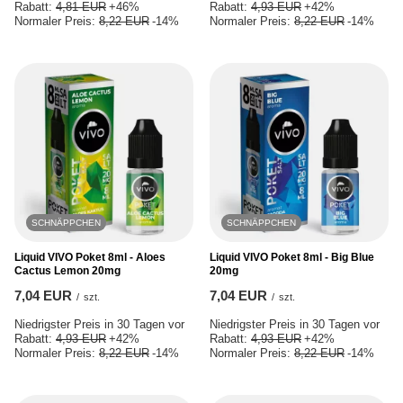
Rabatt:
4,81 EUR
+46%
Rabatt:
4,93 EUR
+42%
Normaler Preis:
8,22 EUR
-14%
Normaler Preis:
8,22 EUR
-14%
SCHNÄPPCHEN
SCHNÄPPCHEN
Liquid VIVO Poket 8ml - Aloes
Liquid VIVO Poket 8ml - Big Blue
Cactus Lemon 20mg
20mg
7,04 EUR
7,04 EUR
/
szt.
/
szt.
Niedrigster Preis in 30 Tagen vor
Niedrigster Preis in 30 Tagen vor
Rabatt:
4,93 EUR
+42%
Rabatt:
4,93 EUR
+42%
Normaler Preis:
8,22 EUR
-14%
Normaler Preis:
8,22 EUR
-14%