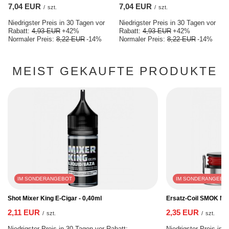
7,04 EUR
7,04 EUR
/
szt.
/
szt.
Niedrigster Preis in 30 Tagen vor
Niedrigster Preis in 30 Tagen vor
Rabatt:
4,93 EUR
+42%
Rabatt:
4,93 EUR
+42%
Normaler Preis:
8,22 EUR
-14%
Normaler Preis:
8,22 EUR
-14%
MEIST GEKAUFTE PRODUKTE
IM SONDERANGEBOT
IM SONDERANGEBO
Shot Mixer King E-Cigar - 0,40ml
Ersatz-Coil SMOK No
2,11 EUR
2,35 EUR
/
szt.
/
szt.
Niedrigster Preis in 30 Tagen vor Rabatt:
Niedrigster Preis in 