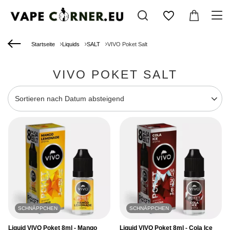
Startseite
Liquids
SALT
VIVO Poket Salt
VIVO POKET SALT
Sortierung ändern
Sortieren nach Datum absteigend
SCHNÄPPCHEN
SCHNÄPPCHEN
Liquid VIVO Poket 8ml - Mango
Liquid VIVO Poket 8ml - Cola Ice