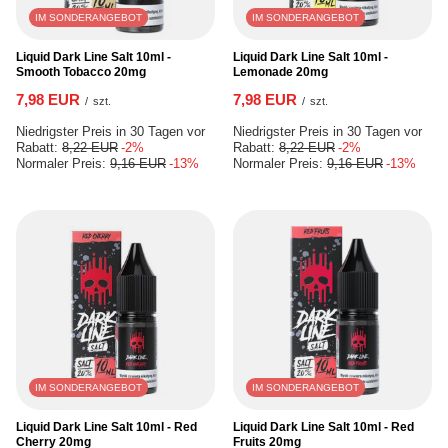
IM SONDERANGEBOT
IM SONDERANGEBOT
Liquid Dark Line Salt 10ml -
Liquid Dark Line Salt 10ml -
Smooth Tobacco 20mg
Lemonade 20mg
7,98 EUR
7,98 EUR
/
szt.
/
szt.
Niedrigster Preis in 30 Tagen vor
Niedrigster Preis in 30 Tagen vor
Rabatt:
8,22 EUR
-2%
Rabatt:
8,22 EUR
-2%
Normaler Preis:
9,16 EUR
-13%
Normaler Preis:
9,16 EUR
-13%
IM SONDERANGEBOT
IM SONDERANGEBOT
Liquid Dark Line Salt 10ml - Red
Liquid Dark Line Salt 10ml - Red
Cherry 20mg
Fruits 20mg