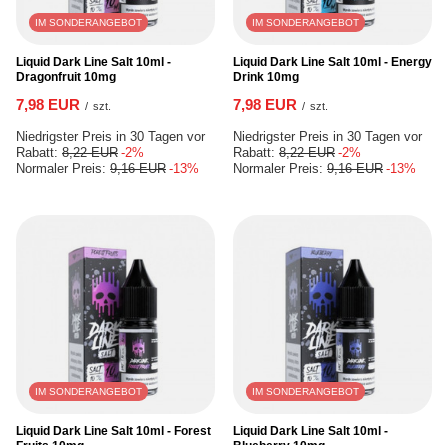
IM SONDERANGEBOT
IM SONDERANGEBOT
Liquid Dark Line Salt 10ml -
Liquid Dark Line Salt 10ml - Energy
Dragonfruit 10mg
Drink 10mg
7,98 EUR
7,98 EUR
/
szt.
/
szt.
Niedrigster Preis in 30 Tagen vor
Niedrigster Preis in 30 Tagen vor
Rabatt:
8,22 EUR
-2%
Rabatt:
8,22 EUR
-2%
Normaler Preis:
9,16 EUR
-13%
Normaler Preis:
9,16 EUR
-13%
IM SONDERANGEBOT
IM SONDERANGEBOT
Liquid Dark Line Salt 10ml - Forest
Liquid Dark Line Salt 10ml -
Fruits 10mg
Blueberry 10mg