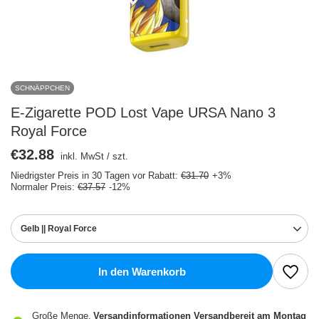
SCHNÄPPCHEN
E-Zigarette POD Lost Vape URSA Nano 3
Royal Force
€32.88
inkl. MwSt
/
szt.
Niedrigster Preis in 30 Tagen vor Rabatt:
€31.70
+3%
Normaler Preis:
€37.57
-12%
Gelb || Royal Force
In den Warenkorb
Große Menge
Versandinformationen
Versandbereit am Montag