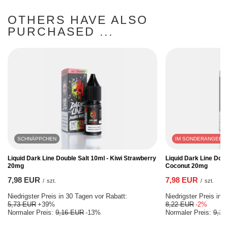
OTHERS HAVE ALSO
PURCHASED ...
SCHNÄPPCHEN
IM SONDERANGEBO
Liquid Dark Line Double Salt 10ml - Kiwi Strawberry
Liquid Dark Line Doub
20mg
Coconut 20mg
7,98 EUR
7,98 EUR
/
szt.
/
szt.
Niedrigster Preis in 30 Tagen vor Rabatt:
Niedrigster Preis in 
5,73 EUR
+39%
8,22 EUR
-2%
Normaler Preis:
9,16 EUR
-13%
Normaler Preis:
9,16