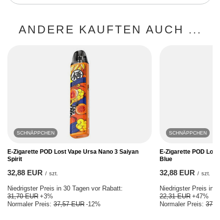
ANDERE KAUFTEN AUCH ...
SCHNÄPPCHEN
SCHNÄPPCHEN
E-Zigarette POD Lost Vape Ursa Nano 3 Saiyan
E-Zigarette POD Lost
Spirit
Blue
32,88 EUR
32,88 EUR
/
szt.
/
szt.
Niedrigster Preis in 30 Tagen vor Rabatt:
Niedrigster Preis in 
31,70 EUR
+3%
22,31 EUR
+47%
Normaler Preis:
37,57 EUR
-12%
Normaler Preis:
37,5