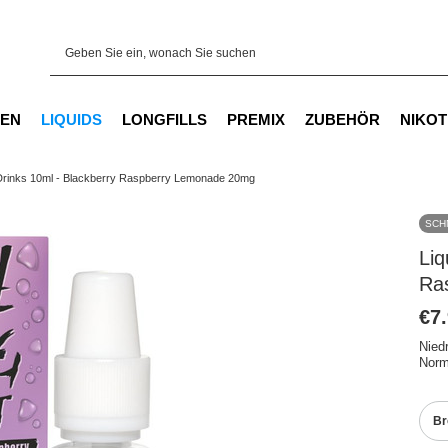
EN
LIQUIDS
LONGFILLS
PREMIX
ZUBEHÖR
NIKOT
 Drinks 10ml - Blackberry Raspberry Lemonade 20mg
SCH
Liq
Ra
€7
Nied
Norm
Br