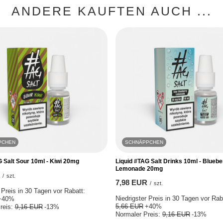
ANDERE KAUFTEN AUCH ...
PCHEN
SCHNÄPPCHEN
G Salt Sour 10ml - Kiwi 20mg
Liquid #TAG Salt Drinks 10ml - Bluebe
Lemonade 20mg
/
szt.
7,98 EUR
/
szt.
 Preis in 30 Tagen vor Rabatt:
Niedrigster Preis in 30 Tagen vor Rab
+40%
5,66 EUR
+40%
reis:
9,16 EUR
-13%
Normaler Preis:
9,16 EUR
-13%