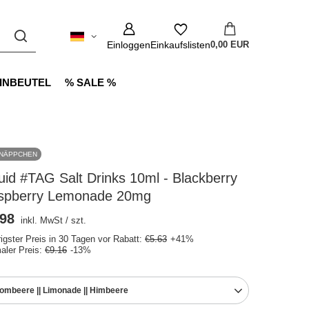
Einloggen
Einkaufslisten
0,00 EUR
INBEUTEL
% SALE %
NÄPPCHEN
uid #TAG Salt Drinks 10ml - Blackberry
spberry Lemonade 20mg
.98
inkl. MwSt
/
szt.
rigster Preis in 30 Tagen vor Rabatt:
€5.63
+41%
aler Preis:
€9.16
-13%
ombeere || Limonade || Himbeere