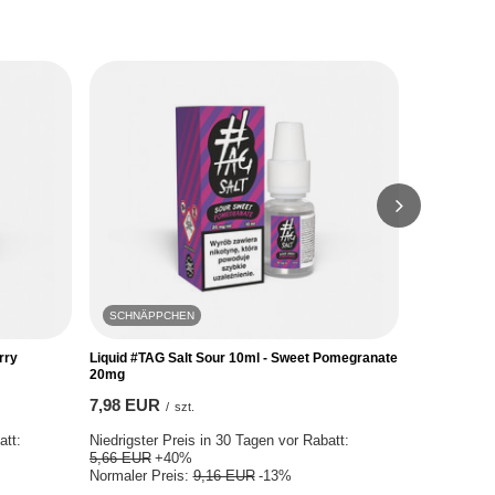
SCHNÄPPCHEN
SCHNÄPP
rry
Liquid #TAG Salt Sour 10ml - Sweet Pomegranate
Liquid #TAG
20mg
7,98 EUR
7,98 EUR
/
szt.
Niedrigster 
att:
Niedrigster Preis in 30 Tagen vor Rabatt:
5,67 EUR
+
5,66 EUR
+40%
Normaler Pr
Normaler Preis:
9,16 EUR
-13%