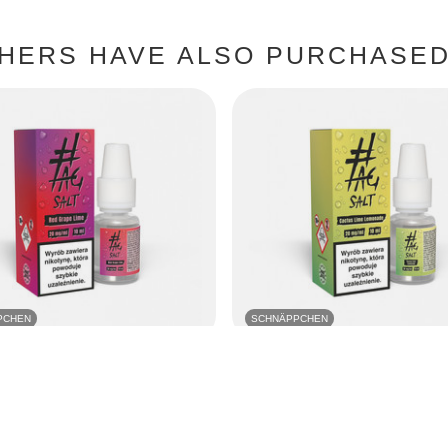
HERS HAVE ALSO PURCHASED 
PCHEN
SCHNÄPPCHEN
G Salt Drinks 10ml - Red Grape Lime
Liquid #TAG Salt Drinks 10ml - Cactu
Lemoniade 20mg
7,98 EUR
/
szt.
/
szt.
 Preis in 30 Tagen vor Rabatt:
Niedrigster Preis in 30 Tagen vor Rab
+40%
5,66 EUR
+40%