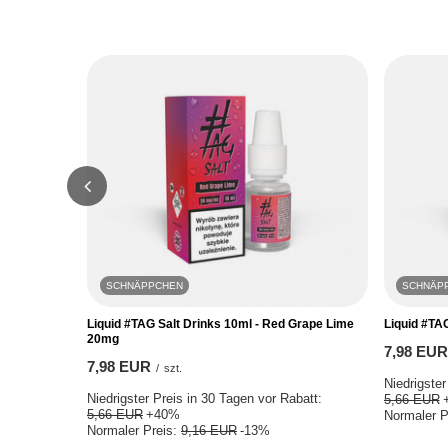
SCHNÄPPCHEN
SCHNÄP
Liquid #TAG Salt Drinks 10ml - Red Grape Lime
Liquid #TA
20mg
7,98 EUR
7,98 EUR
/
szt.
Niedrigster
Niedrigster Preis in 30 Tagen vor Rabatt:
5,66 EUR
5,66 EUR
+40%
Normaler P
Normaler Preis:
9,16 EUR
-13%