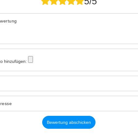
5/5
ewertung
to hinzufügen:
dresse
Bewertung abschicken