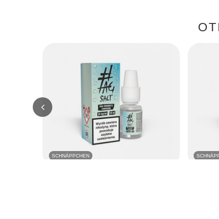
OT
SCHNÄPPCHEN
SCHNÄP
Liquid #TAG Salt Drinks 10ml - Blueberry
Liquid #TA
Lemonade 20mg
20mg
7,98 EUR
7,98 EUR
/
szt.
Niedrigster Preis in 30 Tagen vor Rabatt:
Niedrigster
5,66 EUR
+40%
5,66 EUR