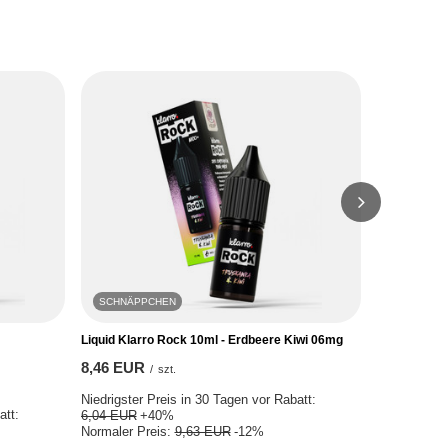
SCHNÄPPCHEN
SCHNÄPP
Liquid Klarro Rock 10ml - Erdbeere Kiwi 06mg
Liquid GO B
Johannisbe
8,46 EUR
/
szt.
7,75 EUR
Niedrigster Preis in 30 Tagen vor Rabatt:
att:
Niedrigster 
6,04 EUR
+40%
5,49 EUR
+
Normaler Preis:
9,63 EUR
-12%
Normaler Pr