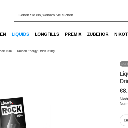
EN
LIQUIDS
LONGFILLS
PREMIX
ZUBEHÖR
NIKOT
 Rock 10ml - Trauben Energy Drink 06mg
SCH
Liq
Dr
€8
Nied
Norm
En