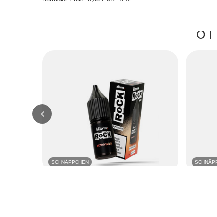
OT
SCHNÄPPCHEN
SCHNÄP
E-Liquide Klarro Rock 10ml - Pêche 06mg
Liquid Kla
06mg
8,46 EUR
/
szt.
8,46 EUR
Niedrigster Preis in 30 Tagen vor Rabatt:
Niedrigster