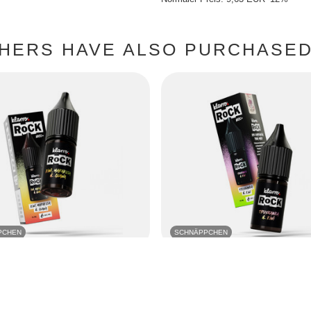
HERS HAVE ALSO PURCHASED 
PCHEN
SCHNÄPPCHEN
rro Rock 10ml - Kiwi Maracuja Guave
Liquid Klarro Rock 10ml - Erdbeere K
8,46 EUR
/
szt.
/
szt.
Niedrigster Preis in 30 Tagen vor Rab
 Preis in 30 Tagen vor Rabatt: