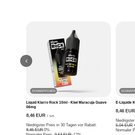
SCHNÄPPCHEN
SCHNÄP
Liquid Klarro Rock 10ml - Kiwi Maracuja Guave
E-Liquide 
06mg
8,46 EUR
8,46 EUR
/
szt.
Niedrigster
Niedrigster Preis in 30 Tagen vor Rabatt:
6,04 EUR
8,46 EUR
0%
Normaler P
Normaler Preis:
9,63 EUR
-12%