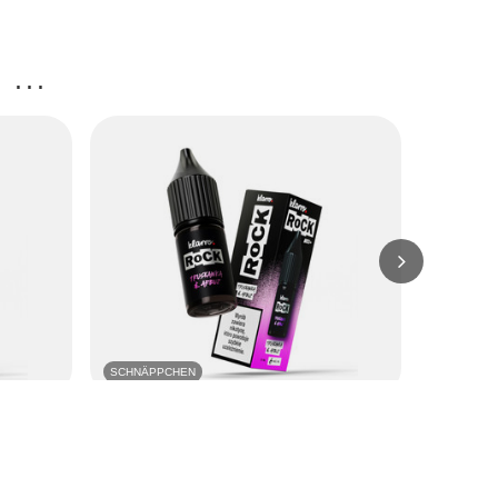
...
SCHNÄPPCHEN
IM SOND
iwi 06mg
Liquid Klarro Rock 10ml - Erdbeere
Liquid Fanto
Wassermelone 06mg
7,75 EUR
8,46 EUR
/
szt.
att:
Niedrigster 
Niedrigster Preis in 30 Tagen vor Rabatt: