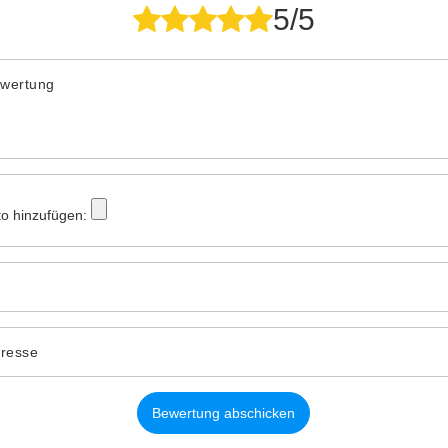
5/5
ewertung
to hinzufügen:
dresse
Bewertung abschicken