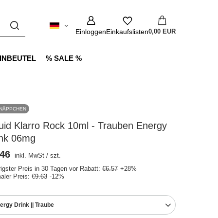
Einloggen
Einkaufslisten
0,00 EUR
INBEUTEL
% SALE %
NÄPPCHEN
uid Klarro Rock 10ml - Trauben Energy
ink 06mg
.46
inkl. MwSt
/
szt.
rigster Preis in 30 Tagen vor Rabatt:
€6.57
+28%
aler Preis:
€9.63
-12%
ergy Drink || Traube