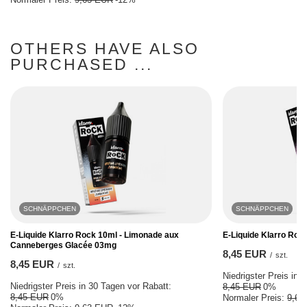
OTHERS HAVE ALSO
PURCHASED ...
SCHNÄPPCHEN
SCHNÄPPCHEN
E-Liquide Klarro Rock 10ml - Limonade aux
E-Liquide Klarro Roc
Canneberges Glacée 03mg
8,45 EUR
/
szt.
8,45 EUR
/
szt.
Niedrigster Preis in 
Niedrigster Preis in 30 Tagen vor Rabatt:
8,45 EUR
0%
8,45 EUR
0%
Normaler Preis:
9,63