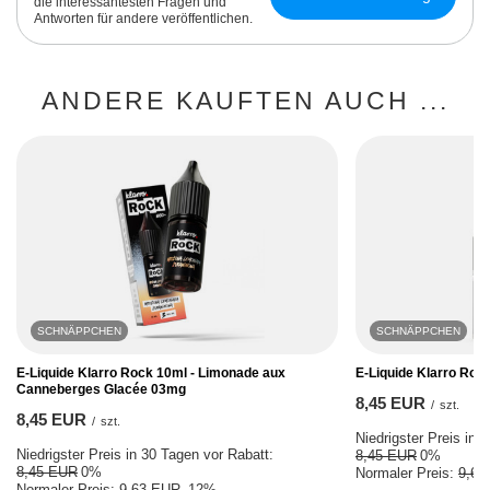
die interessantesten Fragen und
Antworten für andere veröffentlichen.
ANDERE KAUFTEN AUCH ...
SCHNÄPPCHEN
SCHNÄPPCHEN
E-Liquide Klarro Rock 10ml - Limonade aux
E-Liquide Klarro Roc
Canneberges Glacée 03mg
8,45 EUR
/
szt.
8,45 EUR
/
szt.
Niedrigster Preis in 
Niedrigster Preis in 30 Tagen vor Rabatt:
8,45 EUR
0%
8,45 EUR
0%
Normaler Preis:
9,63
Normaler Preis:
9,63 EUR
-12%