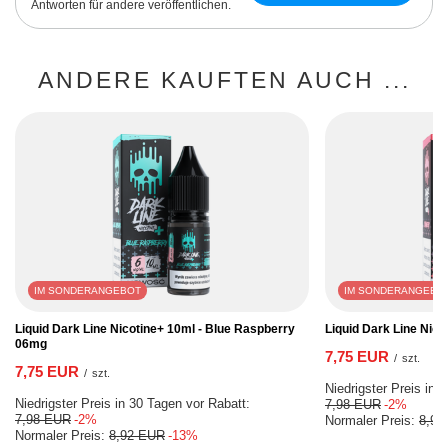
Antworten für andere veröffentlichen.
ANDERE KAUFTEN AUCH ...
IM SONDERANGEBOT
IM SONDERANGEBO
Liquid Dark Line Nicotine+ 10ml - Blue Raspberry
Liquid Dark Line Nic
06mg
7,75 EUR
/
szt.
7,75 EUR
/
szt.
Niedrigster Preis in 
Niedrigster Preis in 30 Tagen vor Rabatt:
7,98 EUR
-2%
7,98 EUR
-2%
Normaler Preis:
8,92
Normaler Preis:
8,92 EUR
-13%