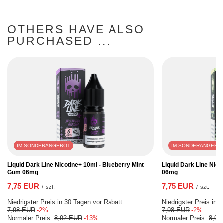
OTHERS HAVE ALSO
PURCHASED ...
IM SONDERANGEBOT
IM SONDERANGEBO
Liquid Dark Line Nicotine+ 10ml - Blueberry Mint
Liquid Dark Line Nico
Gum 06mg
06mg
7,75 EUR
7,75 EUR
/
szt.
/
szt.
Niedrigster Preis in 30 Tagen vor Rabatt:
Niedrigster Preis in 
7,98 EUR
-2%
7,98 EUR
-2%
Normaler Preis:
8,92 EUR
-13%
Normaler Preis:
8,92