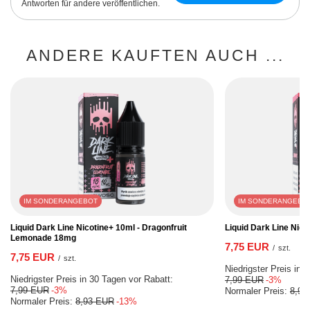
Antworten für andere veröffentlichen.
ANDERE KAUFTEN AUCH ...
IM SONDERANGEBOT
IM SONDERANGEBO
Liquid Dark Line Nicotine+ 10ml - Dragonfruit
Liquid Dark Line Nic
Lemonade 18mg
7,75 EUR
/
szt.
7,75 EUR
/
szt.
Niedrigster Preis in 
Niedrigster Preis in 30 Tagen vor Rabatt:
7,99 EUR
-3%
7,99 EUR
-3%
Normaler Preis:
8,93
Normaler Preis:
8,93 EUR
-13%