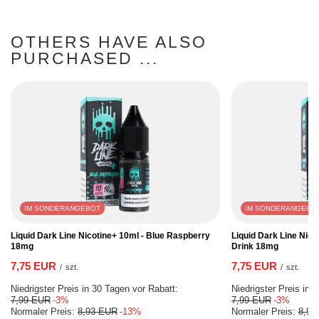
OTHERS HAVE ALSO
PURCHASED ...
IM SONDERANGEBOT
IM SONDERANGEBO
Liquid Dark Line Nicotine+ 10ml - Blue Raspberry
Liquid Dark Line Nico
18mg
Drink 18mg
7,75 EUR
7,75 EUR
/
szt.
/
szt.
Niedrigster Preis in 30 Tagen vor Rabatt:
Niedrigster Preis in 
7,99 EUR
-3%
7,99 EUR
-3%
Normaler Preis:
8,93 EUR
-13%
Normaler Preis:
8,93