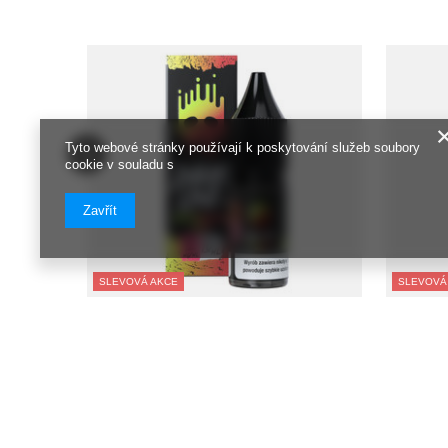
Tyto webové stránky používají k poskytování služeb soubory
cookie v souladu s
Zavřít
SLEVOVÁ AKCE
SLEVOVÁ
E-liquid Dark Line 10ml - Wild Strawberry Mojito
E-liquid Da
12mg
182,00 C
182,00 CZK
/
szt.
Nejnižší c
Nejnižší cena od 30 dnů před slevou:
188,00 CZ
188,00 CZK
-3%
Normální 
Normální cena:
211 CZK
-14%