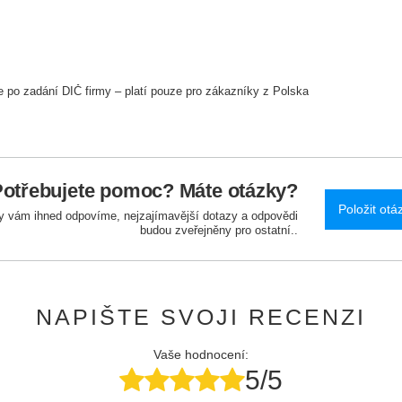
e po zadání DIČ firmy – platí pouze pro zákazníky z Polska
otřebujete pomoc? Máte otázky?
Položit otá
y vám ihned odpovíme, nejzajímavější dotazy a odpovědi
budou zveřejněny pro ostatní..
NAPIŠTE SVOJI RECENZI
Vaše hodnocení:
5/5