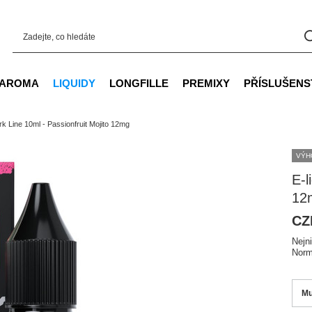
AROMA
LIQUIDY
LONGFILLE
PREMIXY
PŘÍSLUŠENS
rk Line 10ml - Passionfruit Mojito 12mg
VÝH
E-l
12
CZ
Nejn
Norm
Mu