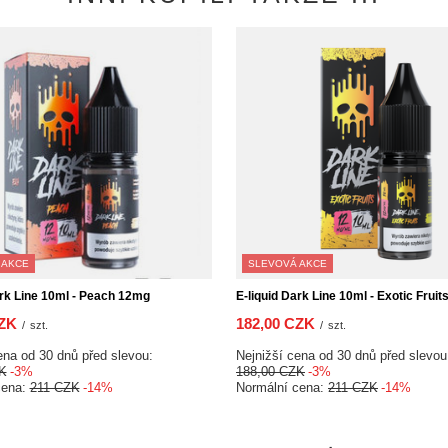
 AKCE
SLEVOVÁ AKCE
ark Line 10ml - Peach 12mg
E-liquid Dark Line 10ml - Exotic Fruit
ZK
182,00 CZK
/
szt.
/
szt.
ena od 30 dnů před slevou:
Nejnižší cena od 30 dnů před slevou:
K
-3%
188,00 CZK
-3%
cena:
211 CZK
-14%
Normální cena:
211 CZK
-14%