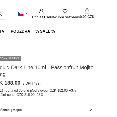
Přihlásit se
Nákupní seznamy
0,00 CZK
TVÍ
POUZDRA
% SALE %
ODNÁ NABÍDKA
iquid Dark Line 10ml - Passionfruit Mojito
mg
K 188.00
s DPH
/
szt.
ižší cena od 30 dnů před slevou:
CZK 182.00
+3%
ální cena:
CZK 216.00
-13%
čenka || Mojito