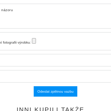
 názoru
ní fotografii výrobku:
Odeslat zpětnou vazbu
INNI KUPILI TAKŻE ...