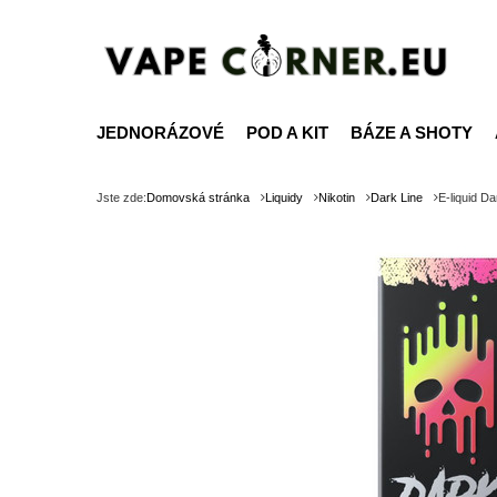
JEDNORÁZOVÉ
POD A KIT
BÁZE A SHOTY
Jste zde:
Domovská stránka
Liquidy
Nikotin
Dark Line
E-liquid Da