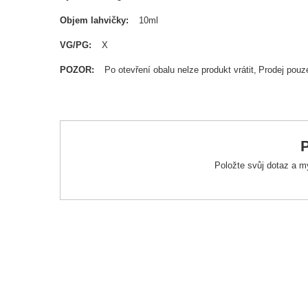
Objem lahvičky
10ml
VG/PG
X
POZOR
Po otevření obalu nelze produkt vrátit
Prodej pouz
P
Položte svůj dotaz a m