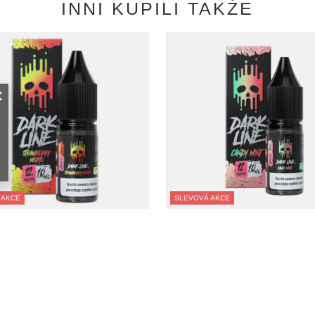
INNI KUPILI TAKŻE
 AKCE
SLEVOVÁ AKCE
rk Line 10ml - Strawberry Mojito 12mg
E-liquid Dark Line 10ml - Candy Mint
ZK
182,00 CZK
/
szt.
/
szt.
ena od 30 dnů před slevou:
Nejnižší cena od 30 dnů před slevou:
K
-3%
188,00 CZK
-3%
cena:
211 CZK
-14%
Normální cena:
211 CZK
-14%