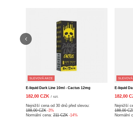
SLEVOVÁ AKCE
SLEVOVÁ
E-liquid Dark Line 10ml - Cactus 12mg
E-liquid D
182,00 CZK
182,00 C
/
szt.
Nejnižší cena od 30 dnů před slevou:
Nejnižší c
188,00 CZK
-3%
188,00 CZ
Normální cena:
211 CZK
-14%
Normální 