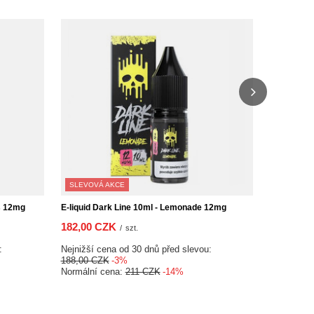
SLEVOVÁ AKCE
SLEVOVÁ 
s 12mg
E-liquid Dark Line 10ml - Lemonade 12mg
E-liquid Dar
182,00 CZK
182,00 C
/
szt.
Nejnižší cena od 30 dnů před slevou:
Nejnižší ce
188,00 CZK
-3%
188,00 CZK
Normální cena:
211 CZK
-14%
Normální c