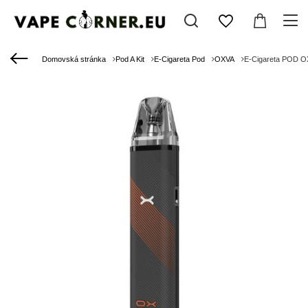
Domovská stránka
Pod A Kit
E-Cigareta Pod
OXVA
E-Cigareta POD OX