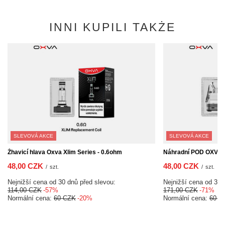
INNI KUPILI TAKŻE
SLEVOVÁ AKCE
SLEVOVÁ AKCE
Žhavicí hlava Oxva Xlim Series - 0.6ohm
Náhradní POD OXVA X
48,00 CZK
48,00 CZK
/
szt.
/
szt.
Nejnižší cena od 30 dnů před slevou:
Nejnižší cena od 30 
114,00 CZK
-57%
171,00 CZK
-71%
Normální cena:
60 CZK
-20%
Normální cena:
60 C