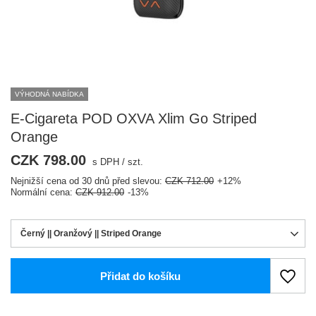
VÝHODNÁ NABÍDKA
E-Cigareta POD OXVA Xlim Go Striped
Orange
CZK 798.00
s DPH
/
szt.
Nejnižší cena od 30 dnů před slevou:
CZK 712.00
+12%
Normální cena:
CZK 912.00
-13%
Černý || Oranžový || Striped Orange
Přidat do košíku