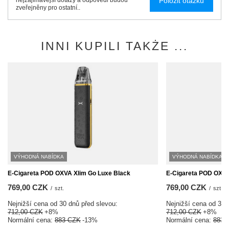
Položit otázku
nejzajímavější dotazy a odpovědi budou
zveřejněny pro ostatní..
INNI KUPILI TAKŻE ...
VÝHODNÁ NABÍDKA
VÝHODNÁ NABÍDKA
E-Cigareta POD OXVA Xlim Go Luxe Black
E-Cigareta POD OXVA 
769,00 CZK
769,00 CZK
/
szt.
/
szt.
Nejnižší cena od 30 dnů před slevou:
Nejnižší cena od 30 
712,00 CZK
+8%
712,00 CZK
+8%
Normální cena:
883 CZK
-13%
Normální cena:
883 