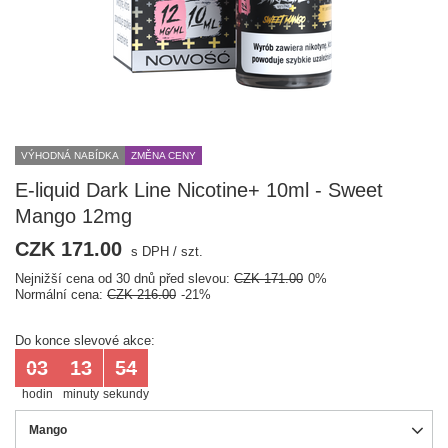
VÝHODNÁ NABÍDKA
ZMĚNA CENY
E-liquid Dark Line Nicotine+ 10ml - Sweet
Mango 12mg
CZK 171.00
s DPH
/
szt.
Nejnižší cena od 30 dnů před slevou:
CZK 171.00
0%
Normální cena:
CZK 216.00
-21%
Do konce slevové akce:
03
13
54
hodin
minuty
sekundy
Mango