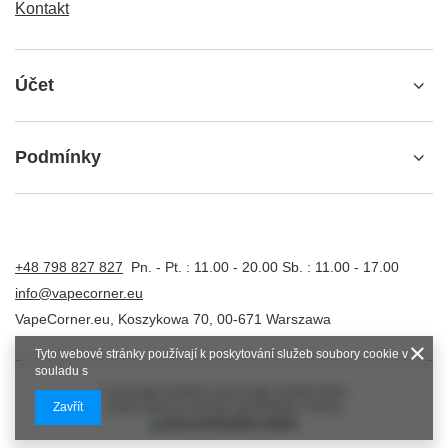
Kontakt
Účet
Podmínky
+48 798 827 827
Pn. - Pt. : 11.00 - 20.00 Sb. : 11.00 - 17.00
info@vapecorner.eu
VapeCorner.eu
,
Koszykowa 70
,
00-671
Warszawa
Tyto webové stránky používají k poskytování služeb soubory cookie v
souladu s
V obchodě uvádíme ceny brutto (včetně DPH).
Zavřít
Sazby DPH pro domácí spotřebitele:
Polska
.