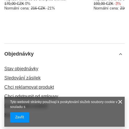
170,00 CZK
0%
193,00 CZK
-3%
Normální cena:
216 CZK
-21%
Normální cena:
216 
Objednávky
Stav objednávky
Sledování zásilek
Chci reklamovat produkt
Chci odstoupit od smlouvy
Tyto webové stránky používají k poskytování služeb soubory cookie v
Chci produkt vyměnit
souladu s
Kontakt
Zavřít