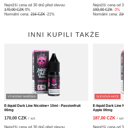
Nejnižší cena od 30 dnů před slevou:
Nejnižší cena od 30 
170,00 CZK
0%
193,00 CZK
-3%
Normální cena:
216 CZK
-21%
Normální cena:
216 
INNI KUPILI TAKŻE
VÝHODNÁ NABÍDKA
SLEVOVÁ AKCE
E-liquid Dark Line Nicotine+ 10ml - Passionfruit
E-liquid Dark Line Ni
06mg
Apple 06mg
170,00 CZK
187,00 CZK
/
szt.
/
szt.
Nejnižší cena od 30 dnů před slevou:
Nejnižší cena od 30 