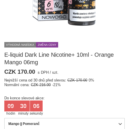
VÝHODNÁ NABÍDKA
ZMĚNA CENY
E-liquid Dark Line Nicotine+ 10ml - Orange
Mango 06mg
CZK 170.00
s DPH
/
szt.
Nejnižší cena od 30 dnů před slevou:
CZK 170.00
0%
Normální cena:
CZK 216.00
-21%
Do konce slevové akce:
09
30
06
hodin
minuty
sekundy
Mango || Pomeranč