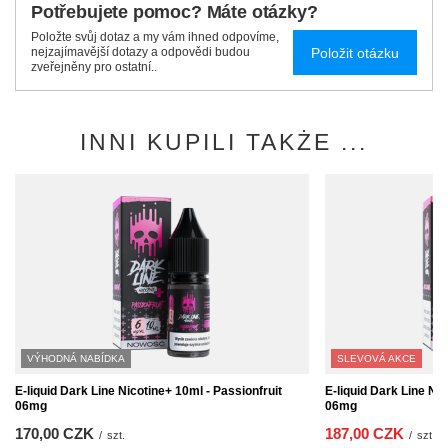
Potřebujete pomoc? Máte otázky?
Položte svůj dotaz a my vám ihned odpovíme,
Položit otázku
nejzajímavější dotazy a odpovědi budou
zveřejněny pro ostatní..
INNI KUPILI TAKŻE ...
VÝHODNÁ NABÍDKA
SLEVOVÁ AKCE
E-liquid Dark Line Nicotine+ 10ml - Passionfruit
E-liquid Dark Line Ni
06mg
06mg
170,00 CZK
187,00 CZK
/
szt.
/
szt.